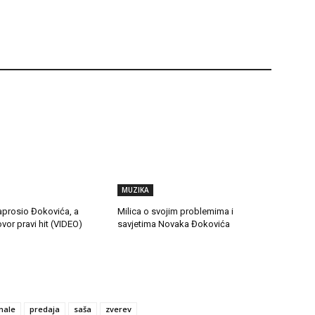
MUZIKA
prosio Đokovića, a
Milica o svojim problemima i
or pravi hit (VIDEO)
savjetima Novaka Đokovića
nale
predaja
saša
zverev