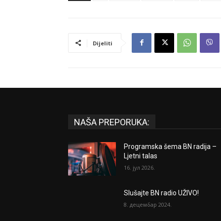
Dijeliti
NAŠA PREPORUKA:
Programska šema BN radija –
Ljetni talas
16. јул 2026.
Slušajte BN radio UŽIVO!
8. децембар 2024.