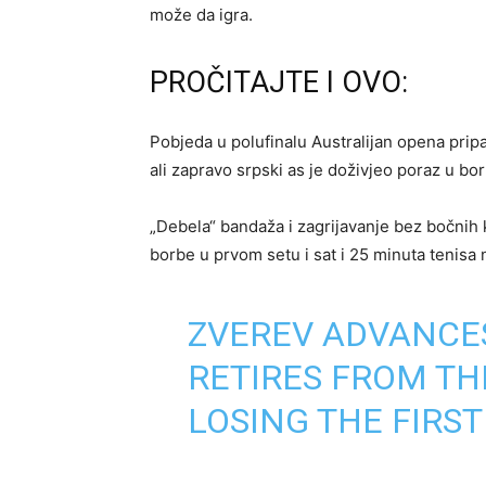
može da igra.
PROČITAJTE I OVO:
Pobjeda u polufinalu Australijan opena pri
ali zapravo srpski as je doživjeo poraz u b
„Debela“ bandaža i zagrijavanje bez bočnih kre
borbe u prvom setu i sat i 25 minuta tenisa 
ZVEREV ADVANCE
RETIRES FROM TH
LOSING THE FIRST