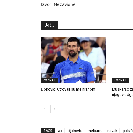
Izvor: Nezavisne
Još...
POZNATI
POZNATI
Đoković: Otrovali su me hranom
Muškarac za
njegov odgov
TAGS
ao
djokovic
melburn
novak
polufi