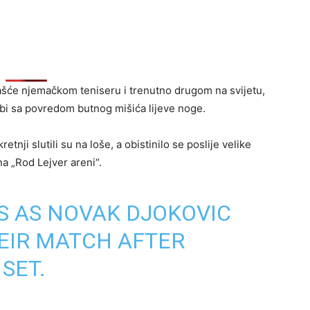
pašće njemačkom teniseru i trenutno drugom na svijetu,
orbi sa povredom butnog mišića lijeve noge.
tnji slutili su na loše, a obistinilo se poslije velike
na „Rod Lejver areni“.
S AS NOVAK DJOKOVIC
EIR MATCH AFTER
 SET.