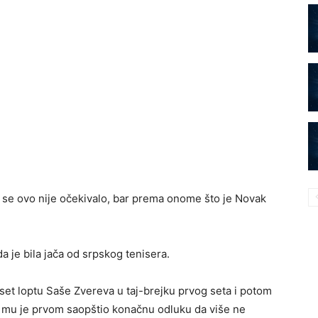
r se ovo nije očekivalo, bar prema onome što je Novak
a je bila jača od srpskog tenisera.
set loptu Saše Zvereva u taj-brejku prvog seta i potom
o mu je prvom saopštio konačnu odluku da više ne