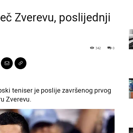
č Zverevu, poslijednji
342
0
ski teniser je poslije završenog prvog
u Zverevu.