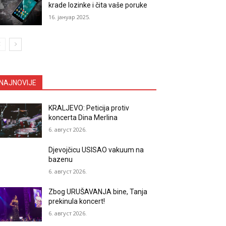
krade lozinke i čita vaše poruke
16. јануар 2025.
NAJNOVIJE
KRALJEVO: Peticija protiv
koncerta Dina Merlina
6. август 2026.
Djevojčicu USISAO vakuum na
bazenu
6. август 2026.
Zbog URUŠAVANJA bine, Tanja
prekinula koncert!
6. август 2026.