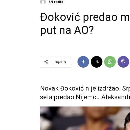
BN radio
Đoković predao me
put na AO?
Dijeliti
Novak Đoković nije izdržao. Srp
seta predao Nijemcu Aleksandr