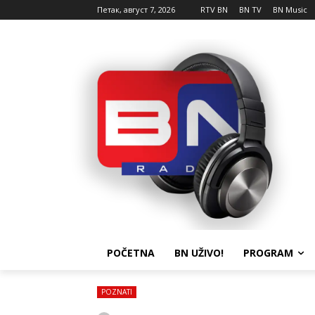
Петак, август 7, 2026
RTV BN
BN TV
BN Music
POČETNA
BN UŽIVO!
PROGRAM
POZNATI