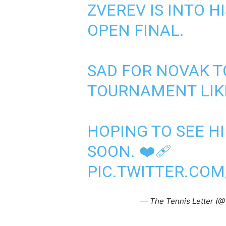
ZVEREV IS INTO H
OPEN FINAL.
SAD FOR NOVAK T
TOURNAMENT LIKE
HOPING TO SEE H
SOON. ❤️‍🩹
PIC.TWITTER.CO
— The Tennis Letter (