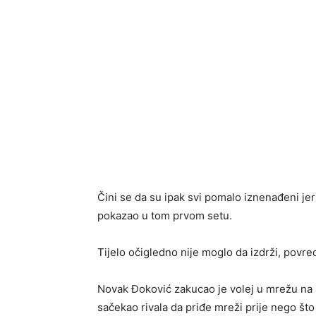
Čini se da su ipak svi pomalo iznenađeni je
pokazao u tom prvom setu.
Tijelo očigledno nije moglo da izdrži, povred
Novak Đoković zakucao je volej u mrežu na 
sačekao rivala da priđe mreži prije nego št