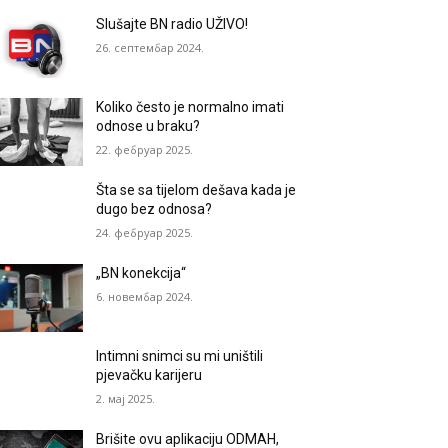
Slušajte BN radio UŽIVO!
26. септембар 2024.
Koliko često je normalno imati
odnose u braku?
22. фебруар 2025.
Šta se sa tijelom dešava kada je
dugo bez odnosa?
24. фебруар 2025.
„BN konekcija“
6. новембар 2024.
Intimni snimci su mi uništili
pjevačku karijeru
2. мај 2025.
Brišite ovu aplikaciju ODMAH,