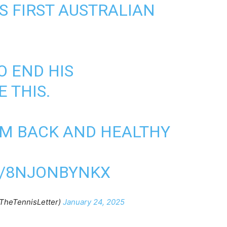
IS FIRST AUSTRALIAN
O END HIS
 THIS.
IM BACK AND HEALTHY
M/8NJONBYNKX
@TheTennisLetter)
January 24, 2025