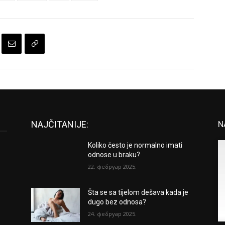
NAJČITANIJE:
N
Koliko često je normalno imati
odnose u braku?
22. фебруар 2025.
Šta se sa tijelom dešava kada je
dugo bez odnosa?
24. фебруар 2025.