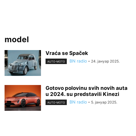
model
Vraća se Spaček
BN radio
-
24. јануар 2025.
AUTO-MOTO
Gotovo polovinu svih novih auta
u 2024. su predstavili Kinezi
BN radio
-
5. јануар 2025.
AUTO-MOTO