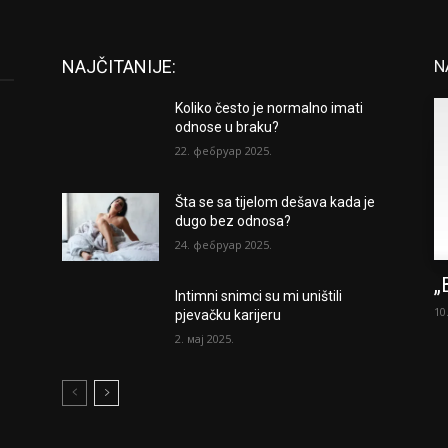
NAJČITANIJE:
N
Koliko često je normalno imati
odnose u braku?
22. фебруар 2025.
Šta se sa tijelom dešava kada je
dugo bez odnosa?
24. фебруар 2025.
„
Intimni snimci su mi uništili
10
pjevačku karijeru
2. мај 2025.