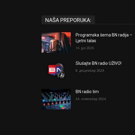
NAŠA PREPORUKA:
Programska šema BN radija –
Ljetni talas
16. јул 2026.
Slušajte BN radio UŽIVO!
8. децембар 2024.
BN radio tim
24. новембар 2024.