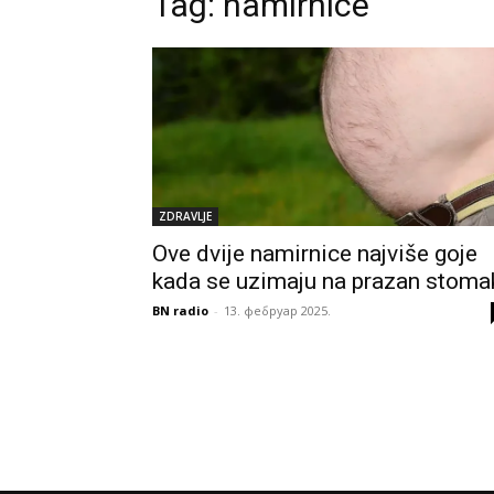
Tag:
namirnice
ZDRAVLJE
Ove dvije namirnice najviše goje
kada se uzimaju na prazan stoma
BN radio
-
13. фебруар 2025.