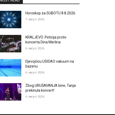
MOST READ
Horoskop za SUBOTU 8.8.2026.
7. август 2026.
KRALJEVO: Peticija protiv
koncerta Dina Merlina
6. август 2026.
Djevojčicu USISAO vakuum na
bazenu
6. август 2026.
Zbog URUŠAVANJA bine, Tanja
prekinula koncert!
6. август 2026.