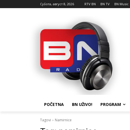
Субота, август 8, 2026
RTV BN
BN TV
BN Music
POČETNA
BN UŽIVO!
PROGRAM
Tagovi
Namirnice