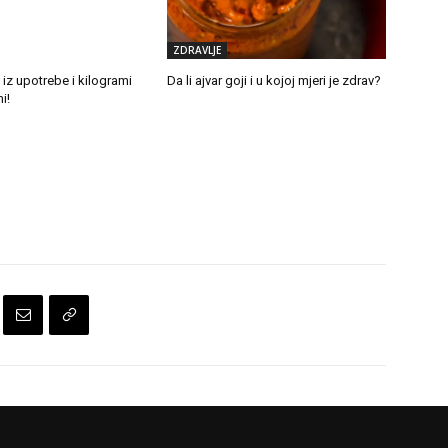
ZDRAVLJE
 iz upotrebe i kilogrami
Da li ajvar goji i u kojoj mjeri je zdrav?
i!