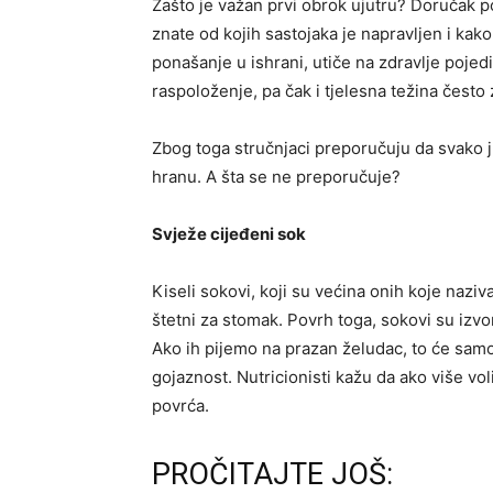
Zašto je važan prvi obrok ujutru? Doručak 
znate od kojih sastojaka je napravljen i kako
ponašanje u ishrani, utiče na zdravlje pojedin
raspoloženje, pa čak i tjelesna težina često 
Zbog toga stručnjaci preporučuju da svako j
hranu. A šta se ne preporučuje?
Svježe cijeđeni sok
Kiseli sokovi, koji su većina onih koje nazi
štetni za stomak. Povrh toga, sokovi su izvor
Ako ih pijemo na prazan želudac, to će samo
gojaznost. Nutricionisti kažu da ako više vol
povrća.
PROČITAJTE JOŠ: