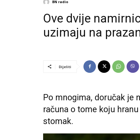
BN radio
Ove dvije namirnic
uzimaju na praza
Dijeliti
Po mnogima, doručak je naj
računa o tome koju hranu
stomak.