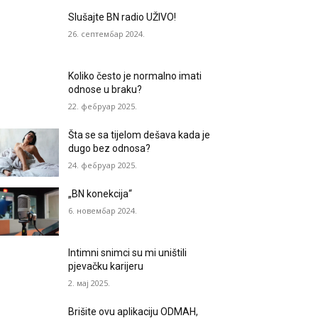
Slušajte BN radio UŽIVO!
26. септембар 2024.
Koliko često je normalno imati
odnose u braku?
22. фебруар 2025.
Šta se sa tijelom dešava kada je
dugo bez odnosa?
24. фебруар 2025.
„BN konekcija“
6. новембар 2024.
Intimni snimci su mi uništili
pjevačku karijeru
2. мај 2025.
Brišite ovu aplikaciju ODMAH,