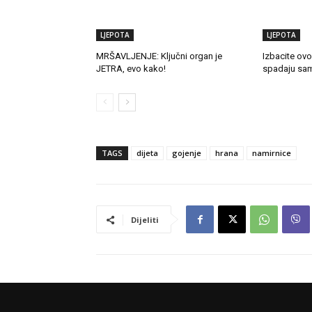
LJEPOTA
LJEPOTA
MRŠAVLJENJE: Ključni organ je
Izbacite ovo
JETRA, evo kako!
spadaju sam
TAGS
dijeta
gojenje
hrana
namirnice
Dijeliti