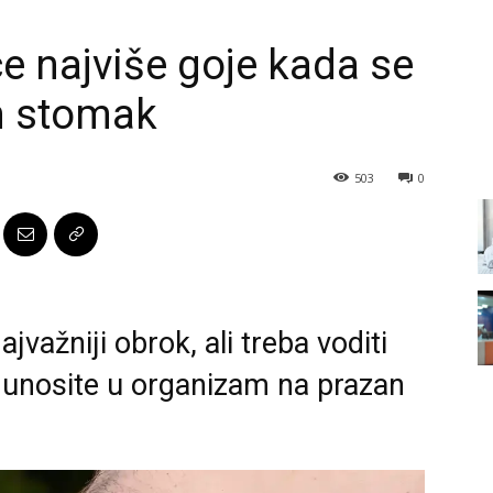
e najviše goje kada se
n stomak
503
0
važniji obrok, ali treba voditi
 unosite u organizam na prazan