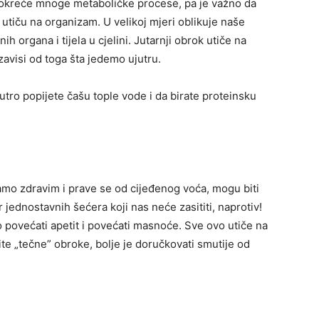
pokreće mnoge metaboličke procese, pa je važno da
 utiču na organizam. U velikoj mjeri oblikuje naše
ih organa i tijela u cjelini. Jutarnji obrok utiče na
zavisi od toga šta jedemo ujutru.
utro popijete čašu tople vode i da birate proteinsku
vamo zdravim i prave se od cijeđenog voća, mogu biti
 jednostavnih šećera koji nas neće zasititi, naprotiv!
 povećati apetit i povećati masnoće. Sve ovo utiče na
ite „tečne” obroke, bolje je doručkovati smutije od