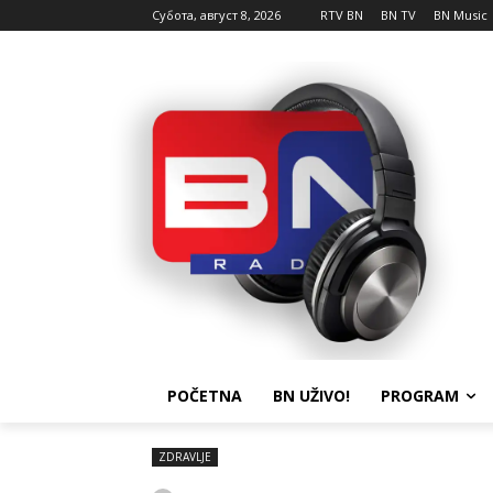
Субота, август 8, 2026
RTV BN
BN TV
BN Music
POČETNA
BN UŽIVO!
PROGRAM
ZDRAVLJE