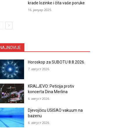
krade lozinke i čita vaše poruke
16. јануар 2025.
NAJNOVIJE
Horoskop za SUBOTU 8.8.2026.
7. август 2026.
KRALJEVO: Peticija protiv
koncerta Dina Merlina
6. август 2026.
Djevojčicu USISAO vakuum na
bazenu
6. август 2026.