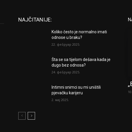
NAJČITANIJE:
N
Koliko često je normalno imati
odnose u braku?
22. фебруар 2025.
Šta se sa tijelom dešava kada je
dugo bez odnosa?
24. фебруар 2025.
„
Intimni snimci su mi uništili
10
pjevačku karijeru
2. мај 2025.