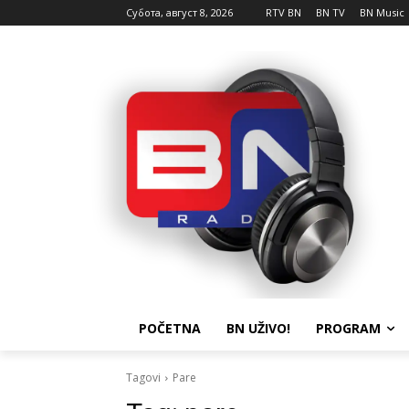
Субота, август 8, 2026
RTV BN
BN TV
BN Music
POČETNA
BN UŽIVO!
PROGRAM
Tagovi
Pare