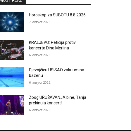
MOST READ
Horoskop za SUBOTU 8.8.2026.
7. август 2026.
KRALJEVO: Peticija protiv
koncerta Dina Merlina
6. август 2026.
Djevojčicu USISAO vakuum na
bazenu
6. август 2026.
Zbog URUŠAVANJA bine, Tanja
prekinula koncert!
6. август 2026.