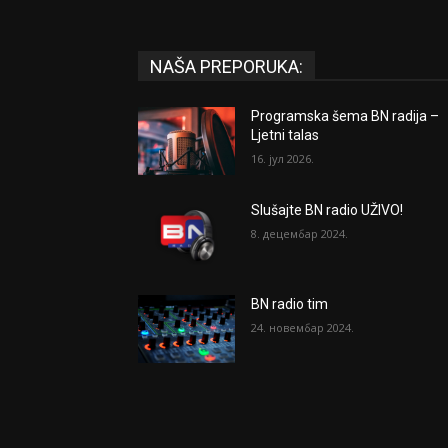
NAŠA PREPORUKA:
Programska šema BN radija –
Ljetni talas
16. јул 2026.
Slušajte BN radio UŽIVO!
8. децембар 2024.
BN radio tim
24. новембар 2024.