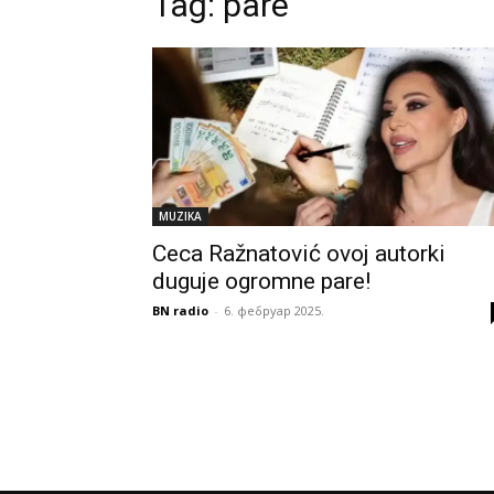
Tag:
pare
MUZIKA
Ceca Ražnatović ovoj autorki
duguje ogromne pare!
BN radio
-
6. фебруар 2025.