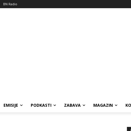
BN Radio
EMISIJE
PODKASTI
ZABAVA
MAGAZIN
K