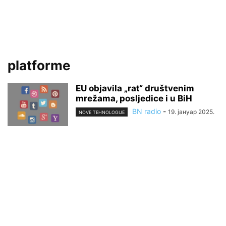
platforme
EU objavila „rat“ društvenim
mrežama, posljedice i u BiH
BN radio
-
19. јануар 2025.
NOVE TEHNOLOGIJE