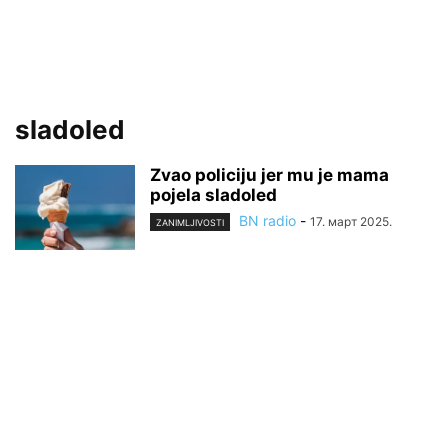
sladoled
Zvao policiju jer mu je mama
pojela sladoled
BN radio
-
17. март 2025.
ZANIMLJIVOSTI