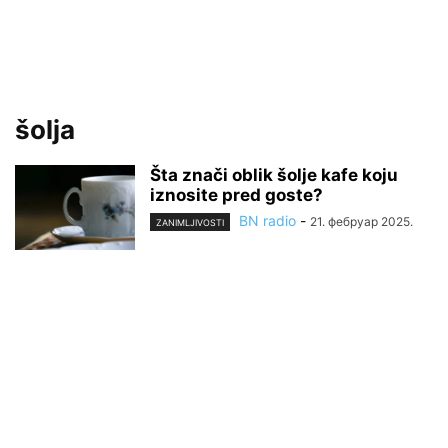
šolja
Šta znači oblik šolje kafe koju
iznosite pred goste?
BN radio
-
21. фебруар 2025.
ZANIMLJIVOSTI