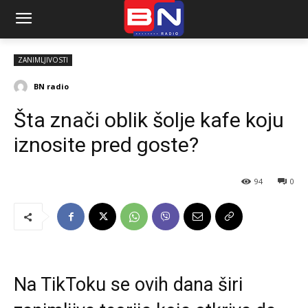
ZANIMLJIVOSTI
BN radio
Šta znači oblik šolje kafe koju
iznosite pred goste?
94
0
Na TikToku se ovih dana širi