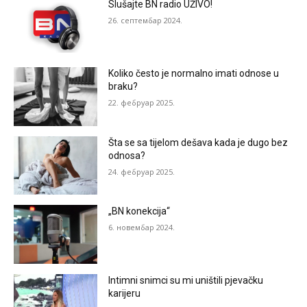
Slušajte BN radio UŽIVO!
26. септембар 2024.
Koliko često je normalno imati odnose u
braku?
22. фебруар 2025.
Šta se sa tijelom dešava kada je dugo bez
odnosa?
24. фебруар 2025.
„BN konekcija“
6. новембар 2024.
Intimni snimci su mi uništili pjevačku
karijeru