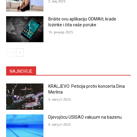
2. мај 2025.
Brišite ovu aplikaciju ODMAH, krade
lozinke i čita vaše poruke
16. јануар 2025.
NAJNOVIJE
KRALJEVO: Peticija protiv koncerta Dina
Merlina
6. август 2026.
Djevojčicu USISAO vakuum na bazenu
6. август 2026.