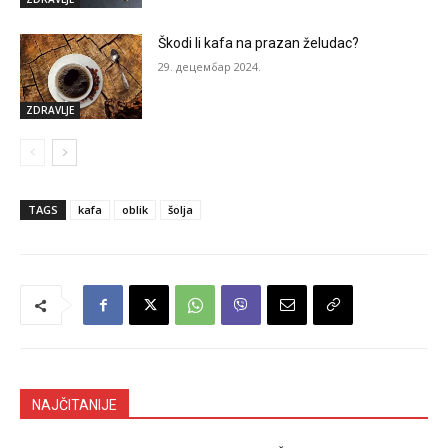
Škodi li kafa na prazan želudac?
29. децембар 2024.
ZDRAVLJE
TAGS
kafa
oblik
šolja
NAJČITANIJE