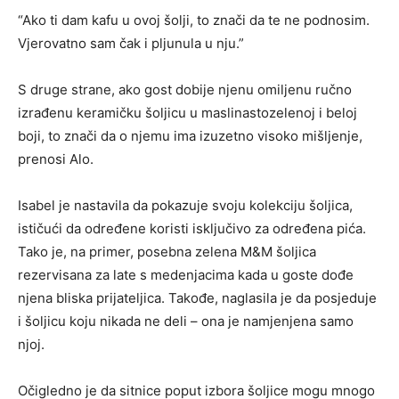
“Ako ti dam kafu u ovoj šolji, to znači da te ne podnosim.
Vjerovatno sam čak i pljunula u nju.”
S druge strane, ako gost dobije njenu omiljenu ručno
izrađenu keramičku šoljicu u maslinastozelenoj i beloj
boji, to znači da o njemu ima izuzetno visoko mišljenje,
prenosi Alo.
Isabel je nastavila da pokazuje svoju kolekciju šoljica,
ističući da određene koristi isključivo za određena pića.
Tako je, na primer, posebna zelena M&M šoljica
rezervisana za late s medenjacima kada u goste dođe
njena bliska prijateljica. Takođe, naglasila je da posjeduje
i šoljicu koju nikada ne deli – ona je namjenjena samo
njoj.
Očigledno je da sitnice poput izbora šoljice mogu mnogo