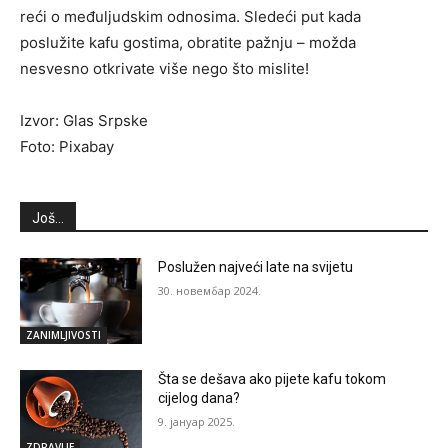
reći o međuljudskim odnosima. Sledeći put kada
poslužite kafu gostima, obratite pažnju – možda
nesvesno otkrivate više nego što mislite!
Izvor: Glas Srpske
Foto: Pixabay
Još...
Poslužen najveći late na svijetu
30. новембар 2024.
ZANIMLJIVOSTI
Šta se dešava ako pijete kafu tokom
cijelog dana?
9. јануар 2025.
ZDRAVLJE