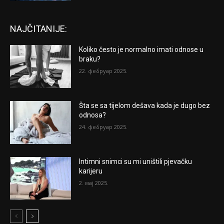
NAJČITANIJE:
Koliko često je normalno imati odnose u
braku?
22. фебруар 2025.
Šta se sa tijelom dešava kada je dugo bez
odnosa?
24. фебруар 2025.
Intimni snimci su mi uništili pjevačku
karijeru
2. мај 2025.