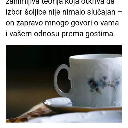
zanimljiva teorija koja otkriva da
izbor šoljice nije nimalo slučajan –
on zapravo mnogo govori o vama
i vašem odnosu prema gostima.