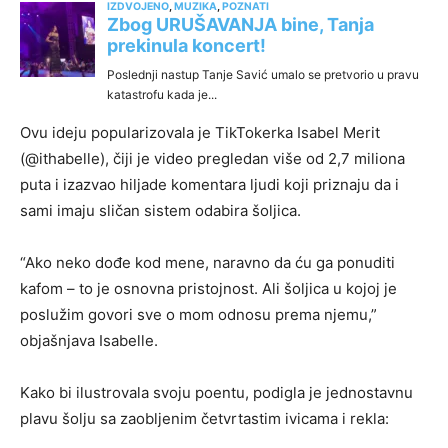
Ovu ideju popularizovala je TikTokerka Isabel Merit
(@ithabelle), čiji je video pregledan više od 2,7 miliona
puta i izazvao hiljade komentara ljudi koji priznaju da i
sami imaju sličan sistem odabira šoljica.
“Ako neko dođe kod mene, naravno da ću ga ponuditi
kafom – to je osnovna pristojnost. Ali šoljica u kojoj je
poslužim govori sve o mom odnosu prema njemu,”
objašnjava Isabelle.
Kako bi ilustrovala svoju poentu, podigla je jednostavnu
plavu šolju sa zaobljenim četvrtastim ivicama i rekla: