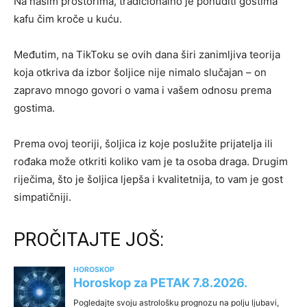
Na našim prostorima, tradicionalno je ponuditi gostima
kafu čim kroče u kuću.
Međutim, na TikToku se ovih dana širi zanimljiva teorija
koja otkriva da izbor šoljice nije nimalo slučajan – on
zapravo mnogo govori o vama i vašem odnosu prema
gostima.
Prema ovoj teoriji, šoljica iz koje poslužite prijatelja ili
rođaka može otkriti koliko vam je ta osoba draga. Drugim
riječima, što je šoljica ljepša i kvalitetnija, to vam je gost
simpatičniji.
PROČITAJTE JOŠ: