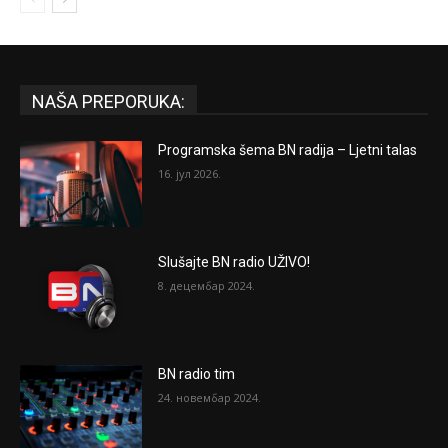
NAŠA PREPORUKA:
Programska šema BN radija – Ljetni talas
16. јул 2026.
Slušajte BN radio UŽIVO!
8. децембар 2024.
BN radio tim
24. новембар 2024.