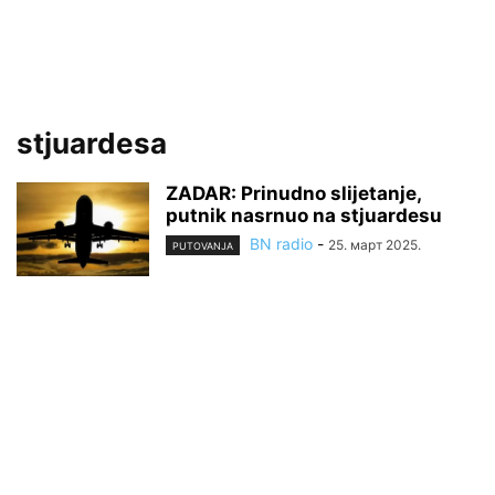
stjuardesa
ZADAR: Prinudno slijetanje,
putnik nasrnuo na stjuardesu
BN radio
-
25. март 2025.
PUTOVANJA