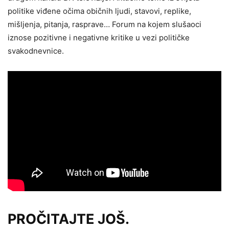
politike viđene očima običnih ljudi, stavovi, replike,
mišljenja, pitanja, rasprave… Forum na kojem slušaoci
iznose pozitivne i negativne kritike u vezi političke
svakodnevnice.
PROČITAJTE JOŠ.