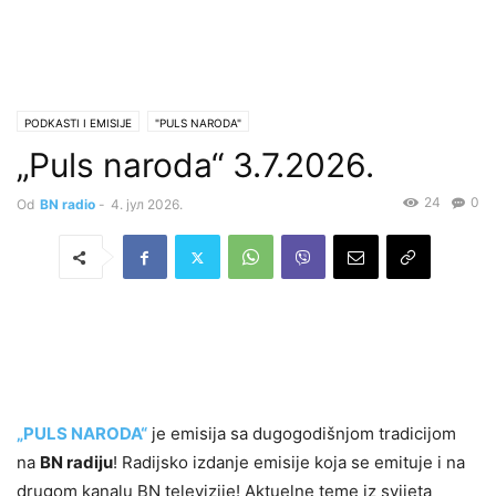
PODKASTI I EMISIJE
"PULS NARODA"
„Puls naroda“ 3.7.2026.
24
0
Od
BN radio
-
4. јул 2026.
„PULS NARODA“
je emisija sa dugogodišnjom tradicijom
na
BN radiju
! Radijsko izdanje emisije koja se emituje i na
drugom kanalu BN televizije! Aktuelne teme iz svijeta