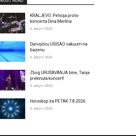
MOST READ
KRALJEVO: Peticija protiv
koncerta Dina Merlina
6. август 2026.
Djevojčicu USISAO vakuum na
bazenu
6. август 2026.
Zbog URUŠAVANJA bine, Tanja
prekinula koncert!
6. август 2026.
Horoskop za PETAK 7.8.2026.
6. август 2026.