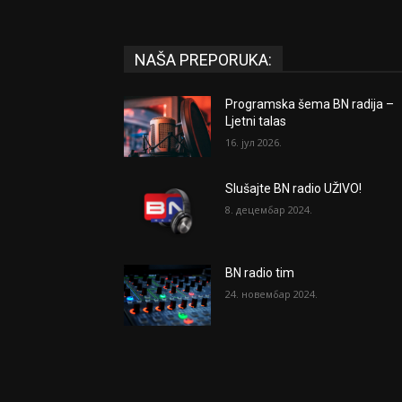
NAŠA PREPORUKA:
Programska šema BN radija –
Ljetni talas
16. јул 2026.
Slušajte BN radio UŽIVO!
8. децембар 2024.
BN radio tim
24. новембар 2024.