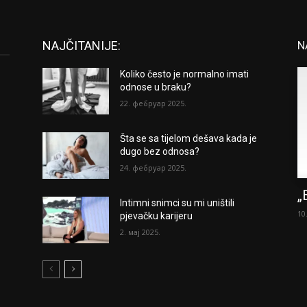
NAJČITANIJE:
N
Koliko često je normalno imati
odnose u braku?
22. фебруар 2025.
Šta se sa tijelom dešava kada je
dugo bez odnosa?
24. фебруар 2025.
„
Intimni snimci su mi uništili
10
pjevačku karijeru
2. мај 2025.