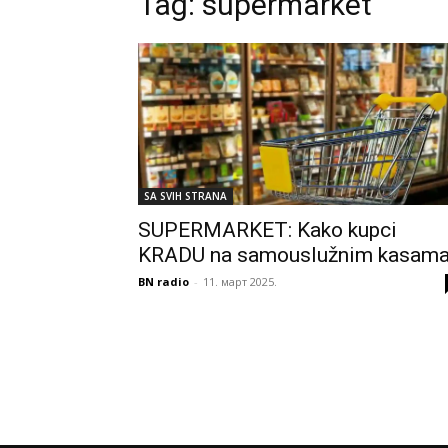
Tag:
supermarket
SA SVIH STRANA
SUPERMARKET: Kako kupci
KRADU na samouslužnim kasama
BN radio
-
11. март 2025.