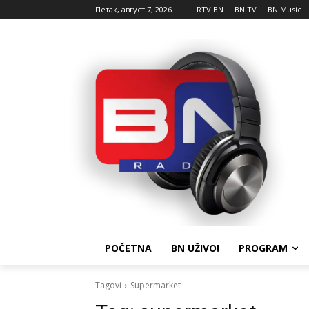
Петак, август 7, 2026
RTV BN
BN TV
BN Music
POČETNA
BN UŽIVO!
PROGRAM
Tagovi
Supermarket