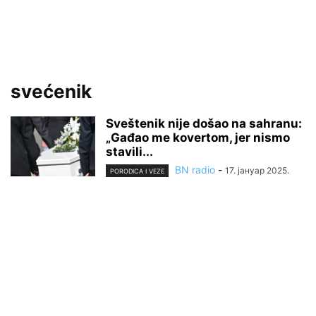
svećenik
Sveštenik nije došao na sahranu:
„Gađao me kovertom, jer nismo
stavili...
BN radio
-
17. јануар 2025.
PORODICA I VEZE