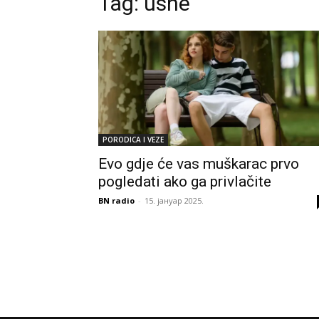
Tag:
usne
PORODICA I VEZE
Evo gdje će vas muškarac prvo
pogledati ako ga privlačite
BN radio
-
15. јануар 2025.