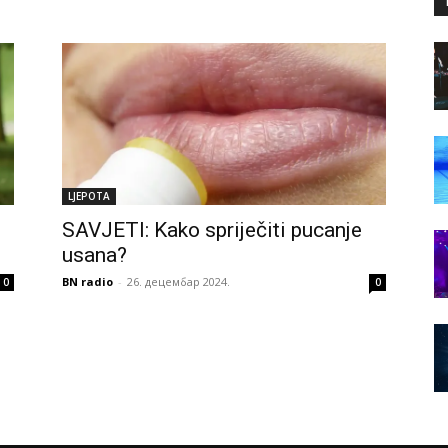
LJEPOTA
SAVJETI: Kako spriječiti pucanje
usana?
BN radio
-
26. децембар 2024.
0
0