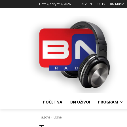
Петак, август 7, 2026
RTV BN
BN TV
BN Music
POČETNA
BN UŽIVO!
PROGRAM
Tagovi
Usne