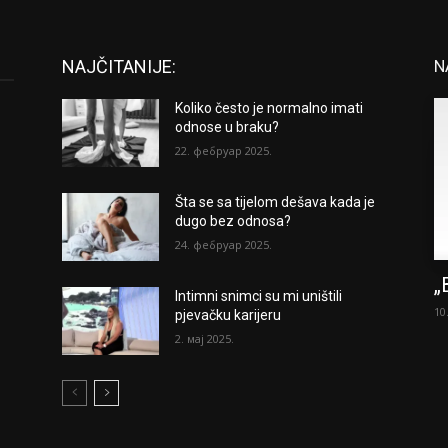
NAJČITANIJE:
N
Koliko često je normalno imati
odnose u braku?
22. фебруар 2025.
Šta se sa tijelom dešava kada je
dugo bez odnosa?
24. фебруар 2025.
„
Intimni snimci su mi uništili
10
pjevačku karijeru
2. мај 2025.