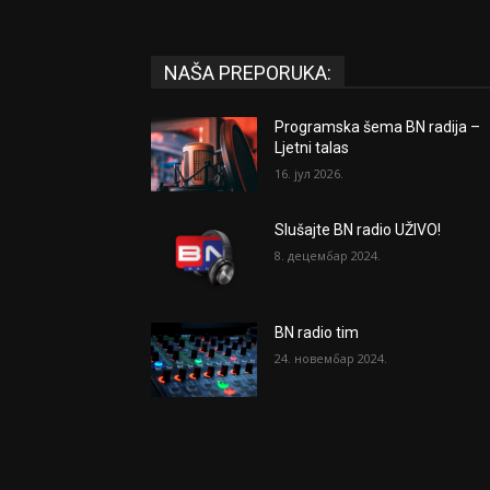
NAŠA PREPORUKA:
Programska šema BN radija –
Ljetni talas
16. јул 2026.
Slušajte BN radio UŽIVO!
8. децембар 2024.
BN radio tim
24. новембар 2024.