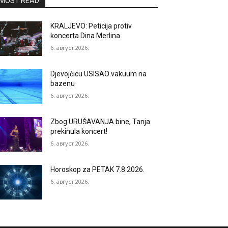
MOST READ
KRALJEVO: Peticija protiv
koncerta Dina Merlina
6. август 2026.
Djevojčicu USISAO vakuum na
bazenu
6. август 2026.
Zbog URUŠAVANJA bine, Tanja
prekinula koncert!
6. август 2026.
Horoskop za PETAK 7.8.2026.
6. август 2026.