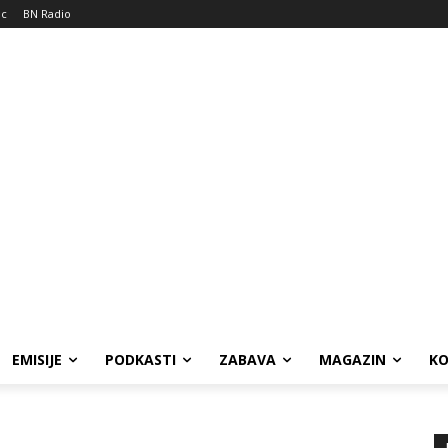
ic
BN Radio
EMISIJE
PODKASTI
ZABAVA
MAGAZIN
K