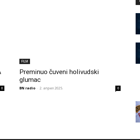
FILM
A
Preminuo čuveni holivudski
glumac
BN radio
-
2. април 2025.
0
0