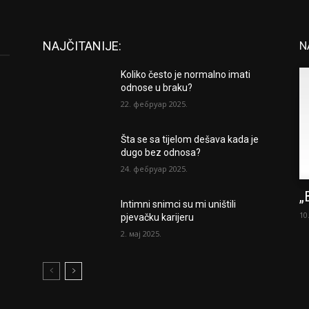
NAJČITANIJE:
N
Koliko često je normalno imati
odnose u braku?
22. фебруар 2025.
Šta se sa tijelom dešava kada je
dugo bez odnosa?
24. фебруар 2025.
„
Intimni snimci su mi uništili
10
pjevačku karijeru
2. мај 2025.