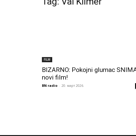
Tag:
Val Kilmer
FILM
BIZARNO: Pokojni glumac SNIM
novi film!
BN radio
-
20. март 2026.