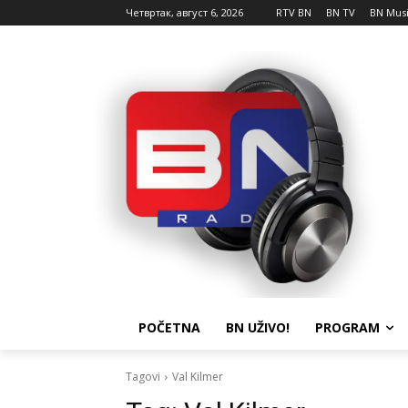
Четвртак, август 6, 2026
RTV BN
BN TV
BN Mus
POČETNA
BN UŽIVO!
PROGRAM
Tagovi
Val Kilmer