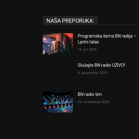
NAŠA PREPORUKA:
Programska šema BN radija –
Ljetni talas
16. јул 2026.
Slušajte BN radio UŽIVO!
8. децембар 2024.
BN radio tim
24. новембар 2024.