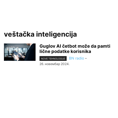
veštačka inteligencija
Guglov AI četbot može da pamti
lične podatke korisnika
BN radio
-
NOVE TEHNOLOGIJE
26. новембар 2024.