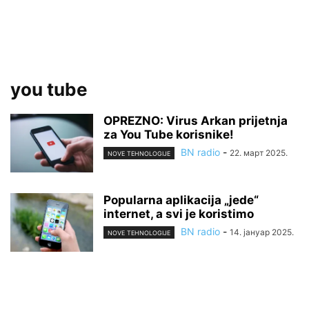
you tube
OPREZNO: Virus Arkan prijetnja
za You Tube korisnike!
BN radio
-
22. март 2025.
NOVE TEHNOLOGIJE
Popularna aplikacija „jede“
internet, a svi je koristimo
BN radio
-
14. јануар 2025.
NOVE TEHNOLOGIJE