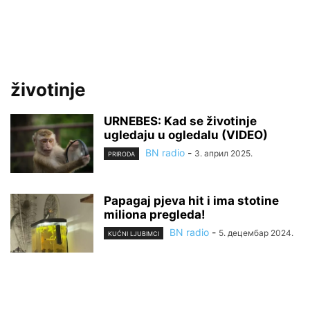
životinje
URNEBES: Kad se životinje
ugledaju u ogledalu (VIDEO)
BN radio
-
3. април 2025.
PRIRODA
Papagaj pjeva hit i ima stotine
miliona pregleda!
BN radio
-
5. децембар 2024.
KUĆNI LJUBIMCI