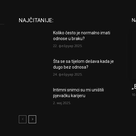
NAJČITANIJE:
N
Koliko često je normalno imati
odnose u braku?
22. фебруар 2025.
Šta se sa tijelom dešava kada je
dugo bez odnosa?
24. фебруар 2025.
„
Intimni snimci su mi uništili
10
pjevačku karijeru
2. мај 2025.