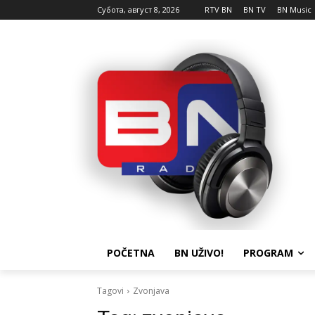
Субота, август 8, 2026
RTV BN
BN TV
BN Music
POČETNA
BN UŽIVO!
PROGRAM
Tagovi
Zvonjava