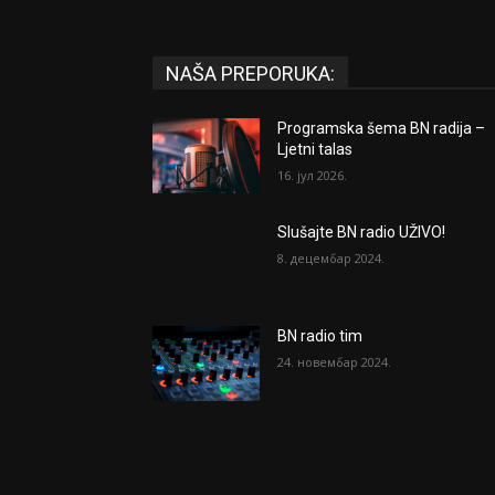
NAŠA PREPORUKA:
Programska šema BN radija –
Ljetni talas
16. јул 2026.
Slušajte BN radio UŽIVO!
8. децембар 2024.
BN radio tim
24. новембар 2024.