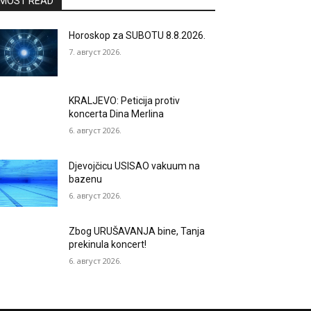
MOST READ
Horoskop za SUBOTU 8.8.2026.
7. август 2026.
KRALJEVO: Peticija protiv
koncerta Dina Merlina
6. август 2026.
Djevojčicu USISAO vakuum na
bazenu
6. август 2026.
Zbog URUŠAVANJA bine, Tanja
prekinula koncert!
6. август 2026.