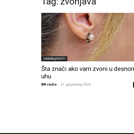
Tag:
zvonjava
ZANIMLJIVOSTI
Šta znači ako vam zvoni u desno
uhu
BN radio
-
31. децембар 2024.