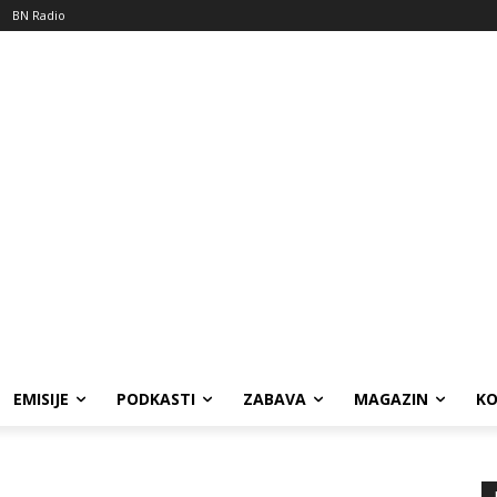
BN Radio
EMISIJE
PODKASTI
ZABAVA
MAGAZIN
K