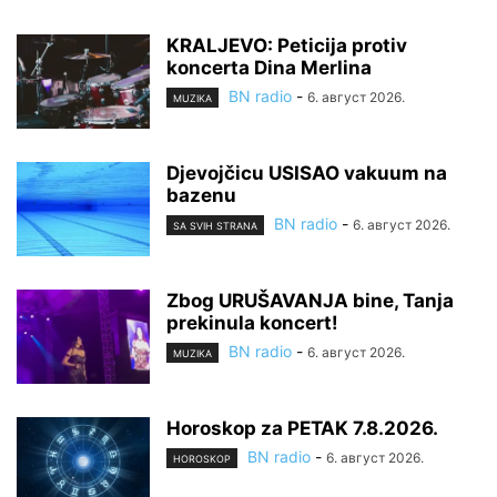
KRALJEVO: Peticija protiv
koncerta Dina Merlina
BN radio
-
6. август 2026.
MUZIKA
Djevojčicu USISAO vakuum na
bazenu
BN radio
-
6. август 2026.
SA SVIH STRANA
Zbog URUŠAVANJA bine, Tanja
prekinula koncert!
BN radio
-
6. август 2026.
MUZIKA
Horoskop za PETAK 7.8.2026.
BN radio
-
6. август 2026.
HOROSKOP