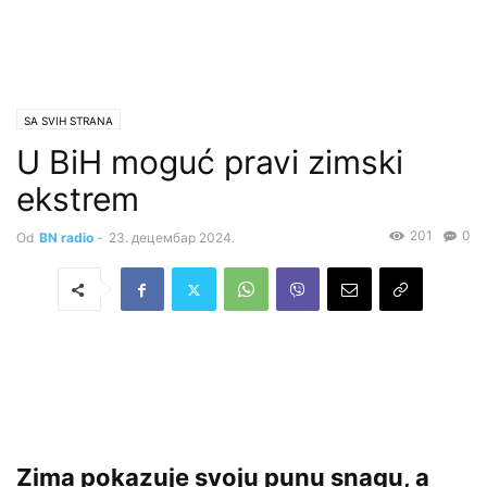
SA SVIH STRANA
U BiH moguć pravi zimski
ekstrem
201
0
Od
BN radio
-
23. децембар 2024.
Zima pokazuje svoju punu snagu, a