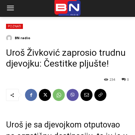
POZNATI
BN radio
Uroš Živković zaprosio trudnu
djevojku: Čestitke pljušte!
234
0
Uroš je sa djevojkom otputovao