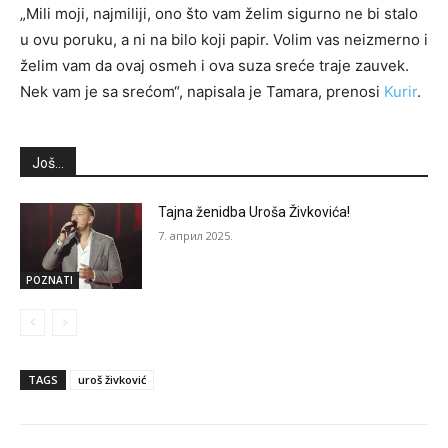
„Mili moji, najmiliji, ono što vam želim sigurno ne bi stalo
u ovu poruku, a ni na bilo koji papir. Volim vas neizmerno i
želim vam da ovaj osmeh i ova suza sreće traje zauvek.
Nek vam je sa srećom“, napisala je Tamara, prenosi
Kurir
.
Još...
Tajna ženidba Uroša Živkovića!
7. април 2025.
POZNATI
TAGS
uroš živković