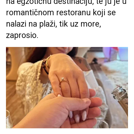
na egzotičnu destinaciju, te ju je u
romantičnom restoranu koji se
nalazi na plaži, tik uz more,
zaprosio.