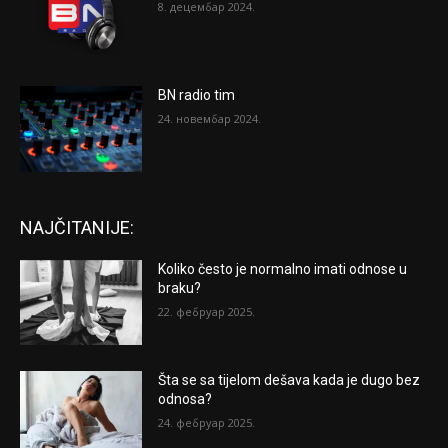
8. децембар 2024.
BN radio tim
24. новембар 2024.
NAJČITANIJE:
Koliko često je normalno imati odnose u
braku?
22. фебруар 2025.
Šta se sa tijelom dešava kada je dugo bez
odnosa?
24. фебруар 2025.