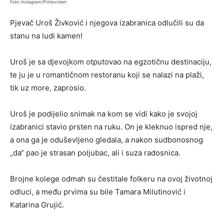
Foto: Instagram/Printscreen
​Pjevač Uroš Živković i njegova izabranica odlučili su da
stanu na ludi kamen!
Uroš je sa djevojkom otputovao na egzotičnu destinaciju,
te ju je u romantičnom restoranu koji se nalazi na plaži,
tik uz more, zaprosio.
Uroš je podijelio snimak na kom se vidi kako je svojoj
izabranici stavio prsten na ruku. On je kleknuo ispred nje,
a ona ga je oduševljeno gledala, a nakon sudbonosnog
„da“ pao je strasan poljubac, ali i suza radosnica.
Brojne kolege odmah su čestitale folkeru na ovoj životnoj
odluci, a među prvima su bile Tamara Milutinović i
Katarina Grujić.