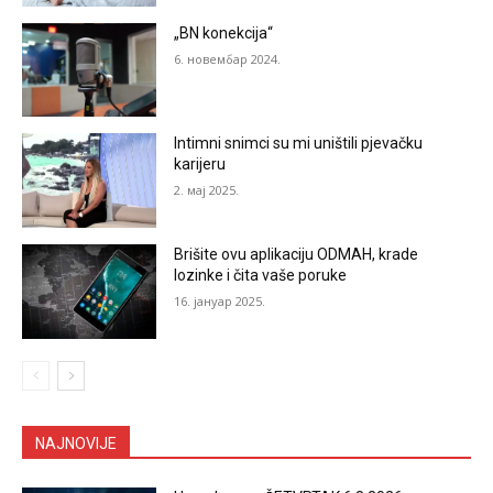
„BN konekcija“
6. новембар 2024.
Intimni snimci su mi uništili pjevačku
karijeru
2. мај 2025.
Brišite ovu aplikaciju ODMAH, krade
lozinke i čita vaše poruke
16. јануар 2025.
NAJNOVIJE