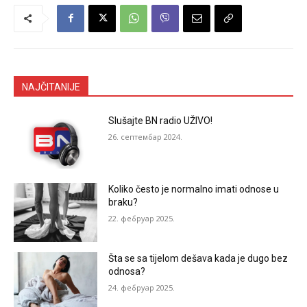
NAJČITANIJE
Slušajte BN radio UŽIVO!
26. септембар 2024.
Koliko često je normalno imati odnose u
braku?
22. фебруар 2025.
Šta se sa tijelom dešava kada je dugo bez
odnosa?
24. фебруар 2025.