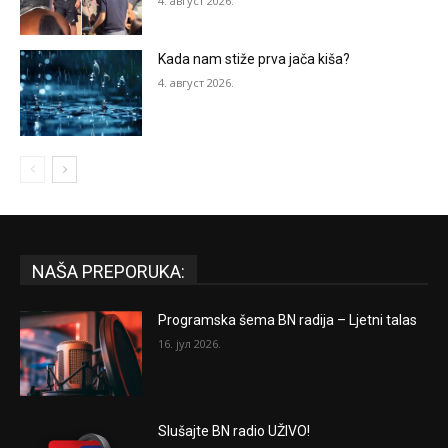
4. август 2026.
Kada nam stiže prva jača kiša?
4. август 2026.
NAŠA PREPORUKA:
Programska šema BN radija – Ljetni talas
16. јул 2026.
Slušajte BN radio UŽIVO!