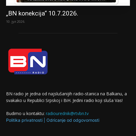
„BN konekcija“ 10.7.2026.
10. јул 2026.
BN radio je jedna od najslušanijih radio-stanica na Balkanu, a
svakako u Republici Srpskoj i BiH. Jedini radio koji sluša Vas!
Budimo u kontaktu:
radiourednik@rtvbn.tv
Politika privatnosti
|
Odricanje od odgovornosti