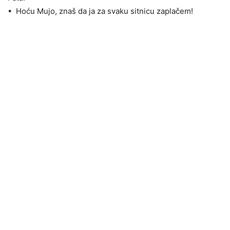
• Hoću Mujo, znaš da ja za svaku sitnicu zaplačem!