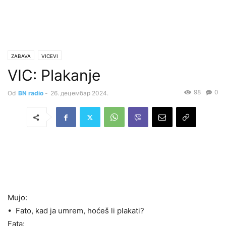
ZABAVA
VICEVI
VIC: Plakanje
98
0
Od
BN radio
-
26. децембар 2024.
Mujo:
• Fato, kad ja umrem, hoćeš li plakati?
Fata: