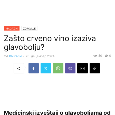
MAGAZIN
ZDRAVLJE
Zašto crveno vino izaziva
glavobolju?
80
0
Od
BN radio
-
20. децембар 2024.
Medicinski izveštaji o glavoboljama od