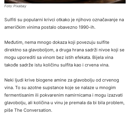
Foto: Pixabay
Sulfiti su popularni krivci otkako je njihovo označavanje na
američkim vinima postalo obavezno 1990-ih.
Međutim, nema mnogo dokaza koji povezuju sulfite
direktno sa glavoboljom, a druga hrana sadrži nivoe koji se
mogu uporediti sa vinom bez istih efekata. Bijela vina
takođe sadrže istu količinu sulfita kao i crvena vina.
Neki ljudi krive biogene amine za glavobolju od crvenog
vina. To su azotne supstance koje se nalaze u mnogim
fermentisanim ili pokvarenim namirnicama i mogu izazvati
glavobolju, ali količina u vinu je premala da bi bila problem,
piše The Conversation.