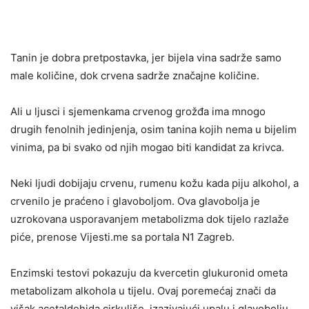
Tanin je dobra pretpostavka, jer bijela vina sadrže samo
male količine, dok crvena sadrže značajne količine.
Ali u ljusci i sjemenkama crvenog grožđa ima mnogo
drugih fenolnih jedinjenja, osim tanina kojih nema u bijelim
vinima, pa bi svako od njih mogao biti kandidat za krivca.
Neki ljudi dobijaju crvenu, rumenu kožu kada piju alkohol, a
crvenilo je praćeno i glavoboljom. Ova glavobolja je
uzrokovana usporavanjem metabolizma dok tijelo razlaže
piće, prenose Vijesti.me sa portala N1 Zagreb.
Enzimski testovi pokazuju da kvercetin glukuronid ometa
metabolizam alkohola u tijelu. Ovaj poremećaj znači da
višak acetaldehida cirkuliše, izazivajući upalu i glavobolju.