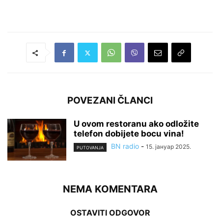
POVEZANI ČLANCI
U ovom restoranu ako odložite
telefon dobijete bocu vina!
BN radio
-
15. јануар 2025.
PUTOVANJA
NEMA KOMENTARA
OSTAVITI ODGOVOR