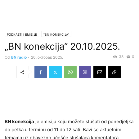
PODKASTI I EMISIJE
"BN KONEKCIJA"
„BN konekcija“ 20.10.2025.
38
0
Od
BN radio
-
20. октобар 2025.
BN konekcija
je emisija koju možete slušati od ponedjeljka
do petka u terminu od 11 do 12 sati. Bavi se aktuelnim
temama uz obavezno učešće slušalaca komentatora.