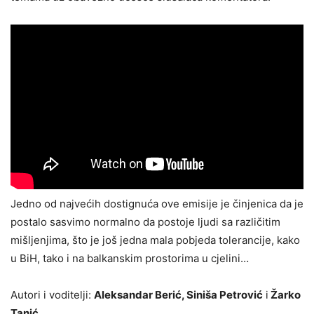
Jedno od najvećih dostignuća ove emisije je činjenica da je
postalo sasvimo normalno da postoje ljudi sa različitim
mišljenjima, što je još jedna mala pobjeda tolerancije, kako
u BiH, tako i na balkanskim prostorima u cjelini…
Autori i voditelji:
Aleksandar Berić, Siniša Petrović
i
Žarko
Tanić
.