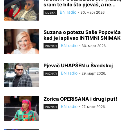
sram te bilo što pjevaš, a ne...
BN radio
-
30. март 2026.
MUZIKA
Suzana o potezu Saše Popovića
kad je isplivao INTIMNI SNIMAK
BN radio
-
30. март 2026.
POZNATI
Pjevač UHAPŠEN u Švedskoj
BN radio
-
29. март 2026.
POZNATI
Zorica OPERISANA i drugi put!
BN radio
-
27. март 2026.
POZNATI