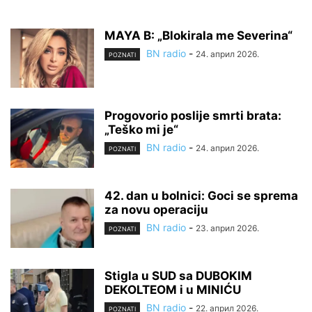
MAYA B: „Blokirala me Severina“
BN radio
-
24. април 2026.
POZNATI
Progovorio poslije smrti brata:
„Teško mi je“
BN radio
-
24. април 2026.
POZNATI
42. dan u bolnici: Goci se sprema
za novu operaciju
BN radio
-
23. април 2026.
POZNATI
Stigla u SUD sa DUBOKIM
DEKOLTEOM i u MINIĆU
BN radio
-
22. април 2026.
POZNATI