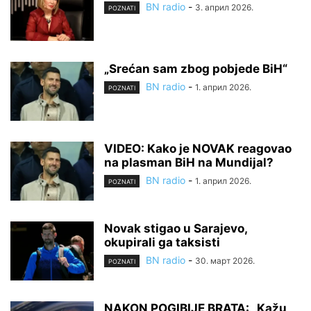
BN radio
-
3. април 2026.
POZNATI
„Srećan sam zbog pobjede BiH“
BN radio
-
1. април 2026.
POZNATI
VIDEO: Kako je NOVAK reagovao
na plasman BiH na Mundijal?
BN radio
-
1. април 2026.
POZNATI
Novak stigao u Sarajevo,
okupirali ga taksisti
BN radio
-
30. март 2026.
POZNATI
NAKON POGIBIJE BRATA: „Kažu,