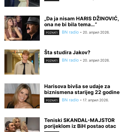
„Da ja nisam HARIS DŽINOVIĆ,
ona ne bi bila tema…“
BN radio
-
20. април 2026.
POZNATI
Šta studira Jakov?
BN radio
-
20. април 2026.
POZNATI
Harisova bivša se udaje za
biznismena starijeg 22 godine
BN radio
-
17. април 2026.
POZNATI
Teniski SKANDAL-MAJSTOR
porijeklom iz BiH postao otac