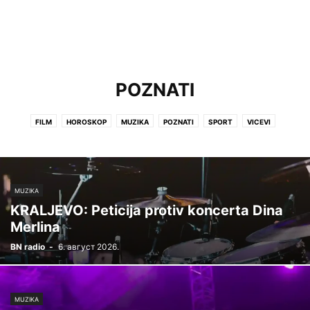
POZNATI
FILM
HOROSKOP
MUZIKA
POZNATI
SPORT
VICEVI
ZANIMLJIVOSTI
MUZIKA
KRALJEVO: Peticija protiv koncerta Dina
Merlina
BN radio
-
6. август 2026.
MUZIKA