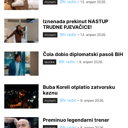
BN radio
-
13. април 2026.
POZNATI
Iznenada prekinut NASTUP
TRUDNE PJEVAČICE!
BN radio
-
13. април 2026.
POZNATI
Čola dobio diplomatski pasoš BiH
BN radio
-
9. април 2026.
MUZIKA
Buba Koreli otplatio zatvorsku
kaznu
BN radio
-
9. април 2026.
POZNATI
Preminuo legendarni trener
BN radio
-
8. април 2026.
POZNATI