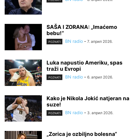
SAŠA I ZORANA: „Imaćemo
bebu!“
BN radio
-
7. април 2026.
POZNATI
Luka napustio Ameriku, spas
traži u Evropi
BN radio
-
6. април 2026.
POZNATI
Kako je Nikola Jokić natjeran na
suze!
BN radio
-
3. април 2026.
POZNATI
„Zorica je ozbiljno bolesna“