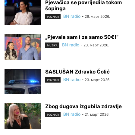
Pjevačica se povrijedila tokom
šopinga
BN radio
-
26. март 2026.
POZNATI
„Pjevala sam i za samo 50€!“
BN radio
-
23. март 2026.
MUZIKA
SASLUŠAN Zdravko Čolić
BN radio
-
23. март 2026.
POZNATI
Zbog dugova izgubila zdravlje
BN radio
-
21. март 2026.
POZNATI