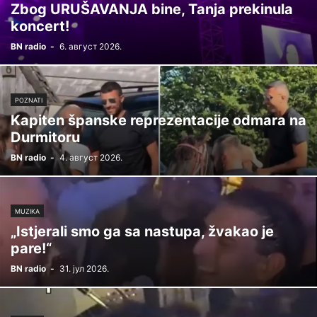
Zbog URUŠAVANJA bine, Tanja prekinula
koncert!
BN radio
-
6. август 2026.
POZNATI
Kapiten španske reprezentacije odmara na
Durmitoru
BN radio
-
4. август 2026.
MUZIKA
„Istjerali smo ga sa nastupa, žvakao je
pare!“
BN radio
-
31. јул 2026.