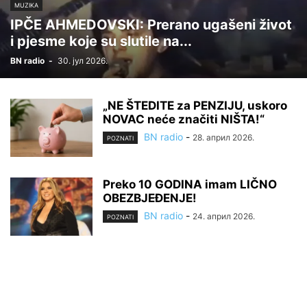
MUZIKA
IPČE AHMEDOVSKI: Prerano ugašeni život
i pjesme koje su slutile na...
BN radio
-
30. јул 2026.
„NE ŠTEDITE za PENZIJU, uskoro
NOVAC neće značiti NIŠTA!“
BN radio
-
28. април 2026.
POZNATI
Preko 10 GODINA imam LIČNO
OBEZBJEĐENJE!
BN radio
-
24. април 2026.
POZNATI