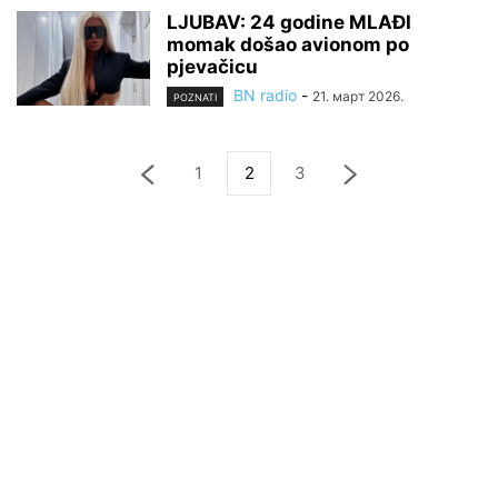
LJUBAV: 24 godine MLAĐI
momak došao avionom po
pjevačicu
BN radio
-
21. март 2026.
POZNATI
1
2
3