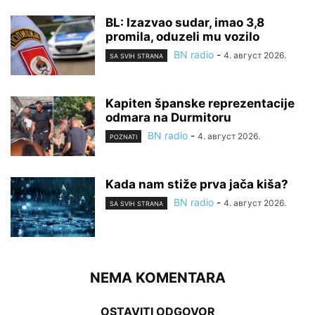
BL: Izazvao sudar, imao 3,8
promila, oduzeli mu vozilo
BN radio
-
4. август 2026.
SA SVIH STRANA
Kapiten španske reprezentacije
odmara na Durmitoru
BN radio
-
4. август 2026.
POZNATI
Kada nam stiže prva jača kiša?
BN radio
-
4. август 2026.
SA SVIH STRANA
NEMA KOMENTARA
OSTAVITI ODGOVOR