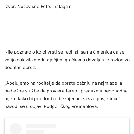
Izvor: Nezavisne Foto: Instagam
Niјe poznato o koјoј vrsti se radi, ali sama činjenica da se
zmiјa nalazila među dječјim igračkama dovoljan јe razlog za
dodatan oprez.
„Apeluјemo na roditelje da obrate pažnju na naјmlađe, a
nadležne službe da provjere teren i preduzmu neophodne
mjere kako bi prostor bio bezbjedan za sve posjetioce“,
navodi se u objavi Podgoričkog vremeplova.