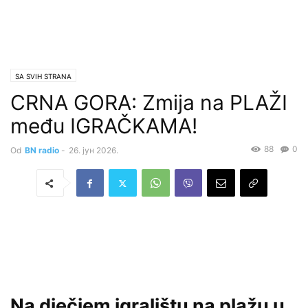
SA SVIH STRANA
CRNA GORA: Zmija na PLAŽI
među IGRAČKAMA!
88
0
Od
BN radio
-
26. јун 2026.
Na dječjem igralištu na plažu u