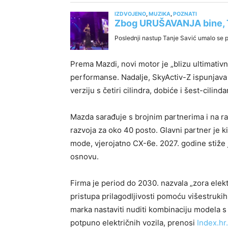
Prema Mazdi, novi motor je „blizu ultimativn
performanse. Nadalje, SkyActiv-Z ispunjava
verziju s četiri cilindra, dobiće i šest-cilinda
Mazda sarađuje s brojnim partnerima i na raz
razvoja za oko 40 posto. Glavni partner je k
mode, vjerojatno CX-6e. 2027. godine stiže j
osnovu.
Firma je period do 2030. nazvala „zora elektr
pristupa prilagodljivosti pomoću višestrukih
marka nastaviti nuditi kombinaciju modela s
potpuno električnih vozila, prenosi
Index.hr.