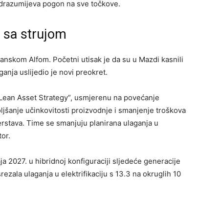
odrazumijeva pogon na sve točkove.
a sa strujom
panskom Alfom. Početni utisak je da su u Mazdi kasnili
ganja uslijedio je novi preokret.
 „Lean Asset Strategy“, usmjerenu na povećanje
boljšanje učinkovitosti proizvodnje i smanjenje troškova
nerstava. Time se smanjuju planirana ulaganja u
tor.
ja 2027. u hibridnoj konfiguraciji sljedeće generacije
zala ulaganja u elektrifikaciju s 13.3 na okruglih 10