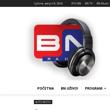
Субота, август 8, 2026
RTV BN
BN TV
BN Music
POČETNA
BN UŽIVO!
PROGRAM
AUTO-MOTO