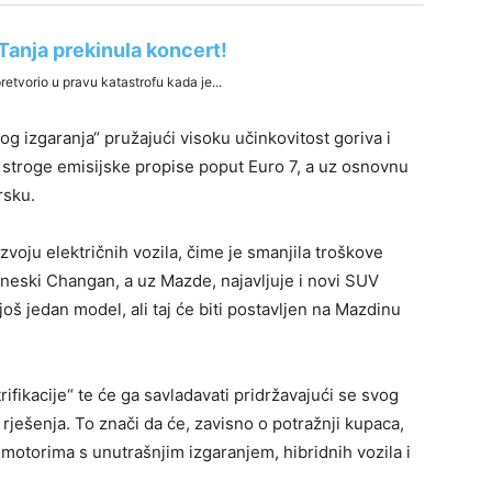
og izgaranja“ pružajući visoku učinkovitost goriva i
 stroge emisijske propise poput Euro 7, a uz osnovnu
rsku.
voju električnih vozila, čime je smanjila troškove
ineski Changan, a uz Mazde, najavljuje i novi SUV
oš jedan model, ali taj će biti postavljen na Mazdinu
ifikacije“ te će ga savladavati pridržavajući se svog
 rješenja. To znači da će, zavisno o potražnji kupaca,
 motorima s unutrašnjim izgaranjem, hibridnih vozila i