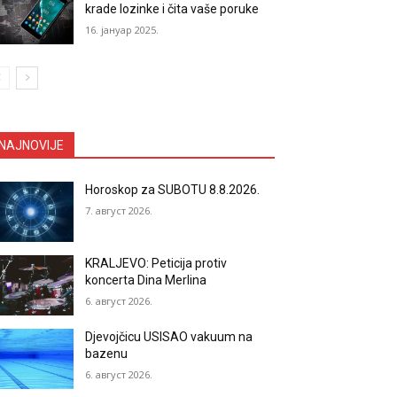
krade lozinke i čita vaše poruke
16. јануар 2025.
NAJNOVIJE
Horoskop za SUBOTU 8.8.2026.
7. август 2026.
KRALJEVO: Peticija protiv
koncerta Dina Merlina
6. август 2026.
Djevojčicu USISAO vakuum na
bazenu
6. август 2026.