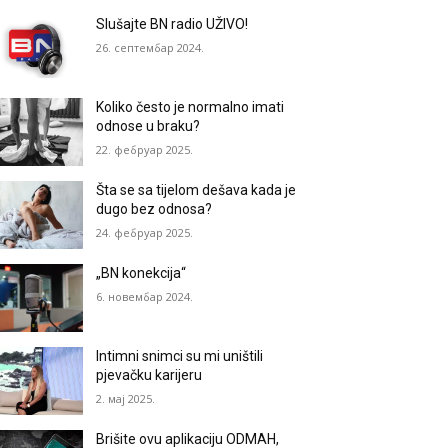
Slušajte BN radio UŽIVO!
26. септембар 2024.
Koliko često je normalno imati
odnose u braku?
22. фебруар 2025.
Šta se sa tijelom dešava kada je
dugo bez odnosa?
24. фебруар 2025.
„BN konekcija“
6. новембар 2024.
Intimni snimci su mi uništili
pjevačku karijeru
2. мај 2025.
Brišite ovu aplikaciju ODMAH,