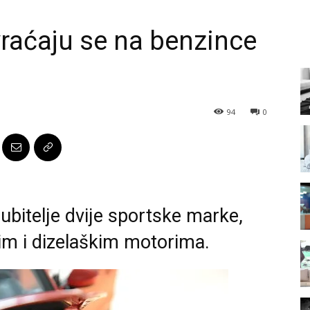
raćaju se na benzince
94
0
jubitelje dvije sportske marke,
kim i dizelaškim motorima.