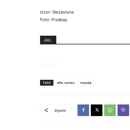
Izvor: Nezavisne
Foto: Pixabay
Još...
TAGS
alfa romeo
mazda
Dijeliti