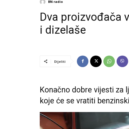
BN radio
Dva proizvođača v
i dizelaše
Dijeliti
Konačno dobre vijesti za l
koje će se vratiti benzins