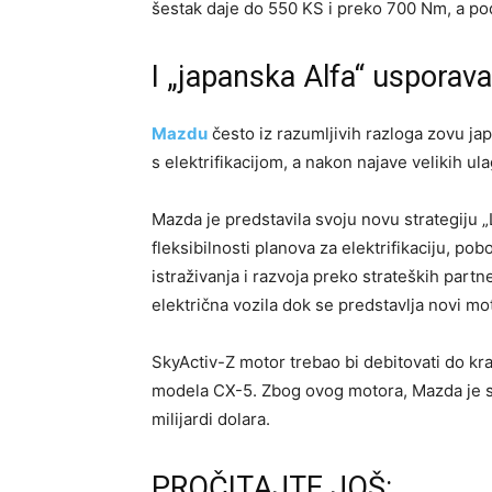
šestak daje do 550 KS i preko 700 Nm, a p
I „japanska Alfa“ usporav
Mazdu
često iz razumljivih razloga zovu ja
s elektrifikacijom, a nakon najave velikih ula
Mazda je predstavila svoju novu strategiju
fleksibilnosti planova za elektrifikaciju, po
istraživanja i razvoja preko strateških part
električna vozila dok se predstavlja novi mo
SkyActiv-Z motor trebao bi debitovati do kra
modela CX-5. Zbog ovog motora, Mazda je sre
milijardi dolara.
PROČITAJTE JOŠ: