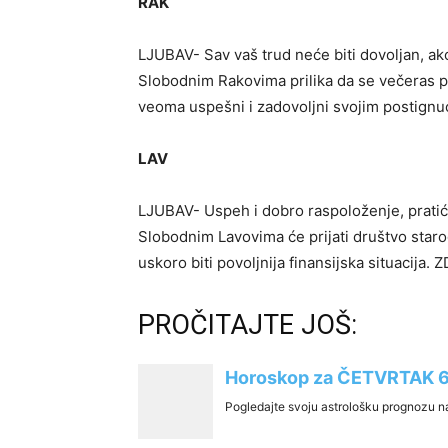
RAK
LJUBAV- Sav vaš trud neće biti dovoljan, ak
Slobodnim Rakovima prilika da se večeras p
veoma uspešni i zadovoljni svojim postign
LAV
LJUBAV- Uspeh i dobro raspoloženje, pratić
Slobodnim Lavovima će prijati društvo starog
uskoro biti povoljnija finansijska situacija.
PROČITAJTE JOŠ: