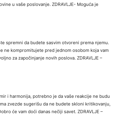
novine u vaše poslovanje. ZDRAVLJE- Moguća je
te spremni da budete sasvim otvoreni prema njemu.
se ne kompromitujete pred jednom osobom koja vam
voljno za započinjanje novih poslova. ZDRAVLJE –
ir i harmonija, potrebno je da vaše reakcije ne budu
ama zvezde sugerišu da ne budete skloni kritikovanju,
Dobro će vam doći danas nečiji savet. ZDRAVLJE –