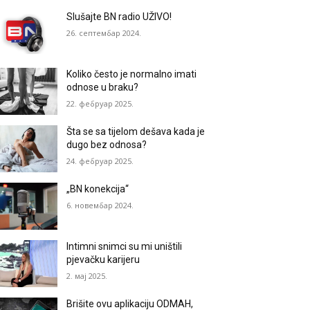
Slušajte BN radio UŽIVO!
26. септембар 2024.
Koliko često je normalno imati
odnose u braku?
22. фебруар 2025.
Šta se sa tijelom dešava kada je
dugo bez odnosa?
24. фебруар 2025.
„BN konekcija“
6. новембар 2024.
Intimni snimci su mi uništili
pjevačku karijeru
2. мај 2025.
Brišite ovu aplikaciju ODMAH,