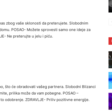
as zbog vaše sklonosti da preterujete. Slobodnim
 domu. POSAO- Možete sprovesti samo one ideje za
E- Ne preterujte u jelu i piću.
o, što će obradovati vašeg partnera. Slobodni Blizanci
oumite, prilika može da vam pobegne. POSAO –
 to odobrenje. ZDRAVLJE- Priliv pozitivne energije.