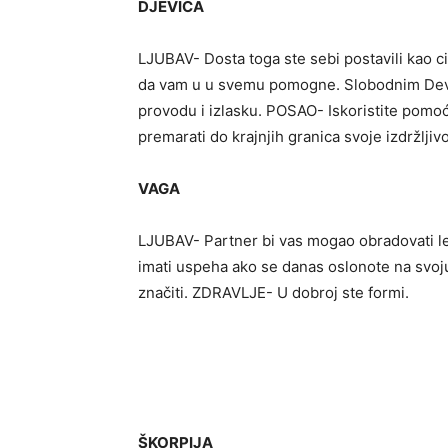
DJEVICA
LJUBAV- Dosta toga ste sebi postavili kao cil
da vam u u svemu pomogne. Slobodnim Dev
provodu i izlasku. POSAO- Iskoristite pomo
premarati do krajnjih granica svoje izdržljivo
VAGA
LJUBAV- Partner bi vas mogao obradovati l
imati uspeha ako se danas oslonote na svo
značiti. ZDRAVLJE- U dobroj ste formi.
ŠKORPIJA