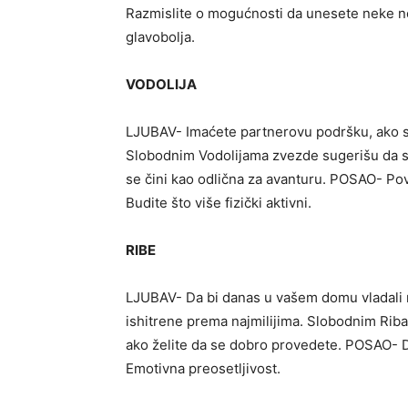
Razmislite o mogućnosti da unesete neke 
glavobolja.
VODOLIJA
LJUBAV- Imaćete partnerovu podršku, ako s
Slobodnim Vodolijama zvezde sugerišu da 
se čini kao odlična za avanturu. POSAO- Po
Budite što više fizički aktivni.
RIBE
LJUBAV- Da bi danas u vašem domu vladali m
ishitrene prema najmilijima. Slobodnim Rib
ako želite da se dobro provedete. POSAO- 
Emotivna preosetljivost.