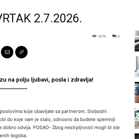
RTAK 2.7.2026.
1074
0
 na polju ljubavi, posla i zdravlja!
 poslovima koje obavljate sa partnerom. Slobodni
obi do koje vam je stalo, odnosno da budete spemniji
ve dobro odvija. POSAO- Zbog nestrpljivosti mogli bi ste
enih tegoba.