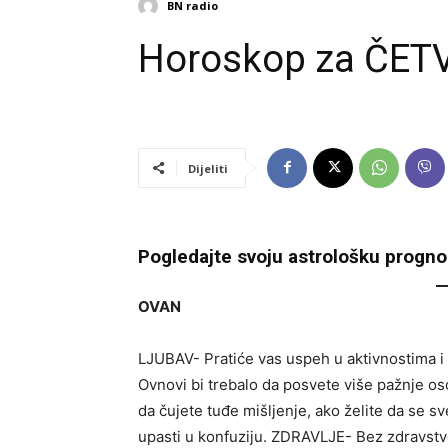
BN radio
Horoskop za ČETV
Dijeliti
Pogledajte svoju astrološku prognozu
OVAN
LJUBAV- Pratiće vas uspeh u aktivnostima i
Ovnovi bi trebalo da posvete više pažnje os
da čujete tuđe mišljenje, ako želite da se s
upasti u konfuziju. ZDRAVLJE- Bez zdravstv