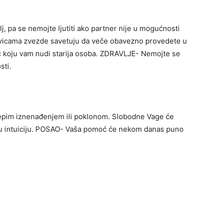
j, pa se nemojte ljutiti ako partner nije u mogućnosti
icama zvezde savetuju da veče obavezno provedete u
ć koju vam nudi starija osoba. ZDRAVLJE- Nemojte se
sti.
epim iznenađenjem ili poklonom. Slobodne Vage će
ju intuiciju. POSAO- Vaša pomoć će nekom danas puno