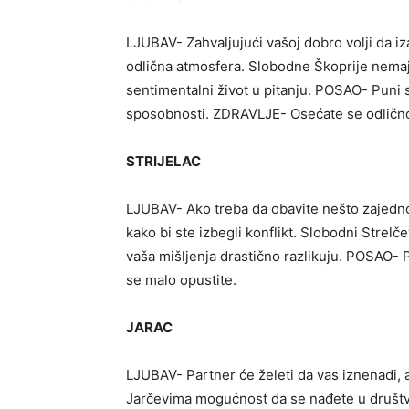
LJUBAV- Zahvaljujući vašoj dobro volji da iz
odlična atmosfera. Slobodne Škoprije nemaju
sentimentalni život u pitanju. POSAO- Puni 
sposobnosti. ZDRAVLJE- Osećate se odličn
STRIJELAC
LJUBAV- Ako treba da obavite nešto zajedn
kako bi ste izbegli konflikt. Slobodni Strel
vaša mišljenja drastično razlikuju. POSAO- 
se malo opustite.
JARAC
LJUBAV- Partner će želeti da vas iznenadi, 
Jarčevima mogućnost da se nađete u druš