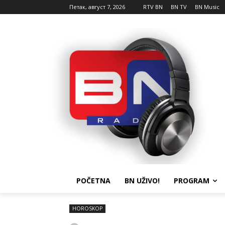
Петак, август 7, 2026
RTV BN
BN TV
BN Music
POČETNA
BN UŽIVO!
PROGRAM
HOROSKOP