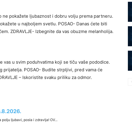
o ne pokažete ljubaznost i dobru volju prema partneru.
okažete u najboljem svetlu. POSAO- Danas ćete biti
ućem. ZDRAVLJE- Izbegnite da vas obuzme melanholija.
e vas u svim poduhvatima koji se tiču vaše pododice.
 prijatelja. POSAO- Budite strpljivi, pred vama će
 ZDRAVLJE – Iskoristite svaku priliku za odmor.