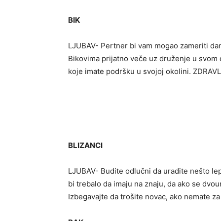
BIK
LJUBAV- Pertner bi vam mogao zameriti dan
Bikovima prijatno veče uz druženje u svom
koje imate podršku u svojoj okolini. ZDRAVLJ
BLIZANCI
LJUBAV- Budite odlučni da uradite nešto lep
bi trebalo da imaju na znaju, da ako se dv
Izbegavajte da trošite novac, ako nemate za