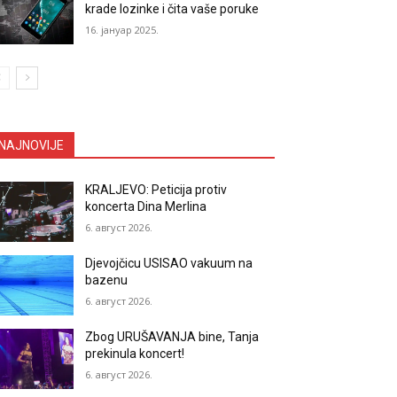
krade lozinke i čita vaše poruke
16. јануар 2025.
NAJNOVIJE
KRALJEVO: Peticija protiv
koncerta Dina Merlina
6. август 2026.
Djevojčicu USISAO vakuum na
bazenu
6. август 2026.
Zbog URUŠAVANJA bine, Tanja
prekinula koncert!
6. август 2026.