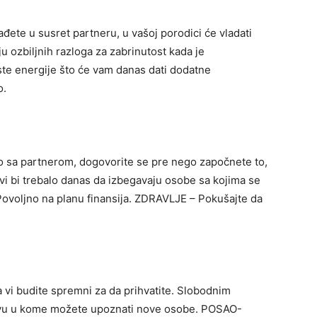
ađete u susret partneru, u vašoj porodici će vladati
 ozbiljnih razloga za zabrinutost kada je
ste energije što će vam danas dati dodatne
o.
o sa partnerom, dogovorite se pre nego započnete to,
čevi bi trebalo danas da izbegavaju osobe sa kojima se
Povoljno na planu finansija. ZDRAVLJE – Pokušajte da
a vi budite spremni za da prihvatite. Slobodnim
tvu u kome možete upoznati nove osobe. POSAO-