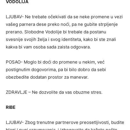
VODOLIJA
LJUBAV- Ne trebate očekivati da se neke promene u vezi
vašeg parnera dese preko noći, pa ne gubite strpljenje
prerano. Slobodne Vodolije bi trebale da postanu
svesnije svojih želja i svog identiteta, kako bi ste znali
kakva bi vam osoba sada zaista odgovara.
POSAO- Moglo bi doći do promene u nekim, već
postignutim dogovorima, pa bi bilo dobro da sebi
obezbedite dodatan prostor za manevar.
ZDRAVLJE – Ne dozvolite da vas obuzme stres.
RIBE
LJUBAV- Zbog trenutne partnerove preosetljivosti, budite
blagi i puni razumevanja, i izbegavajte da kažete nešto