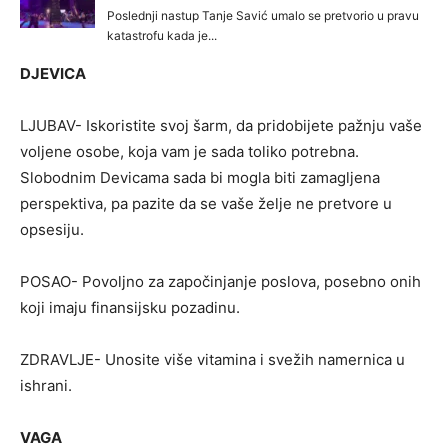
DJEVICA
LJUBAV- Iskoristite svoj šarm, da pridobijete pažnju vaše
voljene osobe, koja vam je sada toliko potrebna.
Slobodnim Devicama sada bi mogla biti zamagljena
perspektiva, pa pazite da se vaše želje ne pretvore u
opsesiju.
POSAO- Povoljno za započinjanje poslova, posebno onih
koji imaju finansijsku pozadinu.
ZDRAVLJE- Unosite više vitamina i svežih namernica u
ishrani.
VAGA