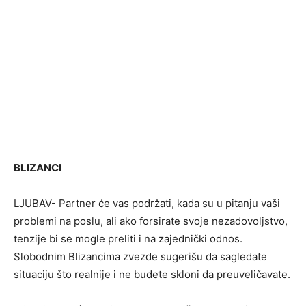
BLIZANCI
LJUBAV- Partner će vas podržati, kada su u pitanju vaši
problemi na poslu, ali ako forsirate svoje nezadovoljstvo,
tenzije bi se mogle preliti i na zajednički odnos.
Slobodnim Blizancima zvezde sugerišu da sagledate
situaciju što realnije i ne budete skloni da preuveličavate.