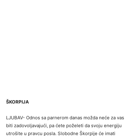
ŠKORPIJA
LJUBAV- Odnos sa parnerom danas možda neće za vas
biti zadovoljavajući, pa ćete poželeti da svoju energiju
utrošite u pravcu posla. Slobodne Škorpije će imati