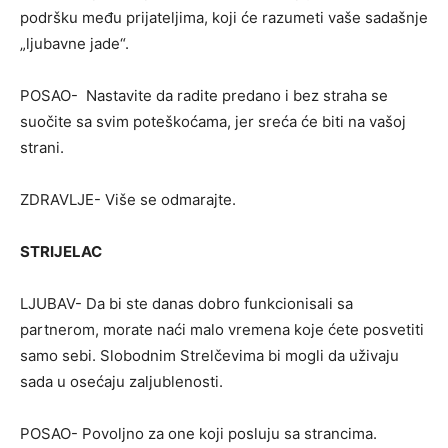
podršku među prijateljima, koji će razumeti vaše sadašnje
„ljubavne jade“.
POSAO- Nastavite da radite predano i bez straha se
suočite sa svim poteškoćama, jer sreća će biti na vašoj
strani.
ZDRAVLJE- Više se odmarajte.
STRIJELAC
LJUBAV- Da bi ste danas dobro funkcionisali sa
partnerom, morate naći malo vremena koje ćete posvetiti
samo sebi. Slobodnim Strelčevima bi mogli da uživaju
sada u osećaju zaljublenosti.
POSAO- Povoljno za one koji posluju sa strancima.