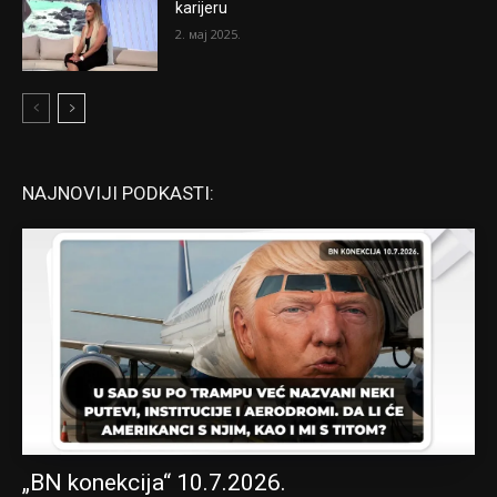
karijeru
2. мај 2025.
NAJNOVIJI PODKASTI:
„BN konekcija“ 10.7.2026.