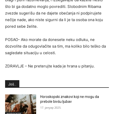
što bi ga dodatno moglo povrediti. Slobodnim Ribama
zvezde sugerišu da ne dajete obećanja ni podpirujete
nečije nade, ako niste sigurni da li je ta osoba ona koju
pored sebe želite.
POSAO- Ako morate da donesete neku odluku, ne
dozvolite da odugovlačite sa tim, ma koliko bilo teško da
sagledate situaciju u celosti.
ZDRAVLJE – Ne preterujte kada je hrana u pitanju.
Još...
Horoskopski znakovi koji ne mogu da
prebole bivšu ljubav
17. јануар 2025.
HOROSKOP