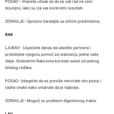
POSAO – Imaćete utisak se da se vaš rad ne ceni
dovoljno, iako su iza vas konkretni rezultati.
ZDRAVLJE- Oprezno baratajte sa oštrim predmetima.
RAK
LJUBAV- Uspećete danas da ubedite partnera i
pridobijete njegovu pomoć za realizaciju jedne vaše
ideje. Slobodnim Rakovima koristan savet od jednog
bliskog rođaka.
POSAO- Izbegnite da se previše nervirate oko posla, i
radite onako kako smatrate da je najbolje.
ZDRAVLJE- Mogući su problemi digestivnog trakta.
LAV