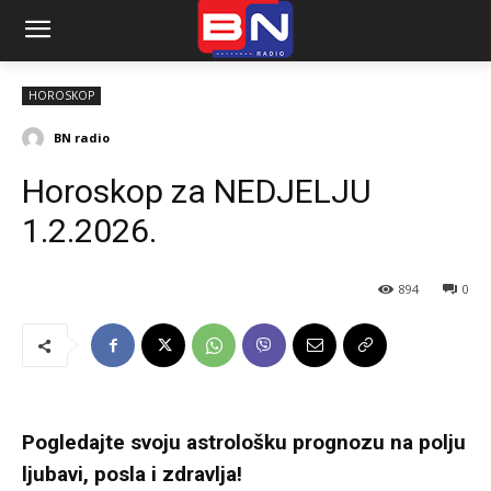
HOROSKOP
BN radio
Horoskop za NEDJELJU
1.2.2026.
894
0
Pogledajte svoju astrološku prognozu na polju
ljubavi, posla i zdravlja!