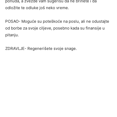
ponuda, a zvezde vam sugerišu da ne brinete i da
odložite te odluke još neko vreme.
POSAO- Moguće su poteškoće na poslu, ali ne odustajte
od borbe za svoje ciljeve, posebno kada su finansije u
pitanju.
ZDRAVLJE- Regenerišete svoje snage.