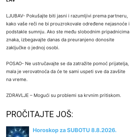
LJUBAV- Pokušajte biti jasni i razumljivi prema partneru,
kako vaše reči ne bi prouzrokovale određene nejasnoće i
podstakle sumnju. Ako ste među slobodnim pripadnicima
znaka, izbegavajte danas da preuranjeno donosite
zaključke o jednoj osobi.
POSAO- Ne ustručavajte se da zatražite pomoć prijatelja,
mala je verovatnoća da će te sami uspeti sve da zavšite
na vreme.
ZDRAVLJE – Mogući su problemi sa krvnim pritiskom.
PROČITAJTE JOŠ: