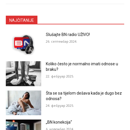
NAJČITANIJE
Slušajte BN radio UŽIVO!
26. септембар 2024.
Koliko često je normalno imati odnose u
braku?
22. фебруар 2025.
Šta se sa tijelom dešava kada je dugo bez
odnosa?
24. фебруар 2025.
„BN konekcija“
6. новембар 2024.