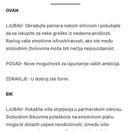
OVAN
LJUBAV- Obradujte parnera nekom sitnicom i pokušajte
da se iskupite za neke greške iz nedavne prošlosti.
Razlog vaše emotivne isfrustriranosti, ako ste među
slobodnim Ovnovima može biti nečija nepouzdanost.
POSAO- Nove mogućnosti za ispunjenje vaših ambicija.
ZDRAVLJE- U dobroj ste formi.
BIK
LJUBAV- Pokažite više strpljenja u partnerskom odnosu.
Slobodnim Bikovima poteškoće na emotivnom planu
mogla bi dolaziti usped neodlučnosti, između više