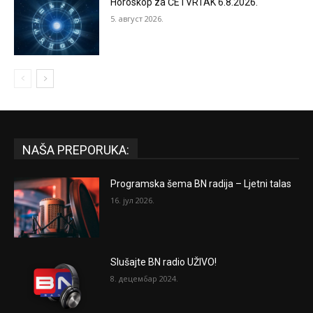
Horoskop za ČETVRTAK 6.8.2026.
5. август 2026.
NAŠA PREPORUKA:
Programska šema BN radija – Ljetni talas
16. јул 2026.
Slušajte BN radio UŽIVO!
8. децембар 2024.