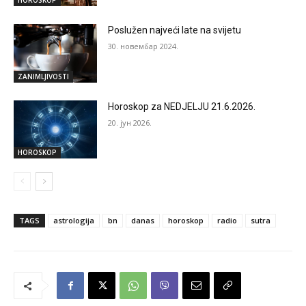
Poslužen najveći late na svijetu
30. новембар 2024.
ZANIMLJIVOSTI
Horoskop za NEDJELJU 21.6.2026.
20. јун 2026.
HOROSKOP
TAGS
astrologija
bn
danas
horoskop
radio
sutra