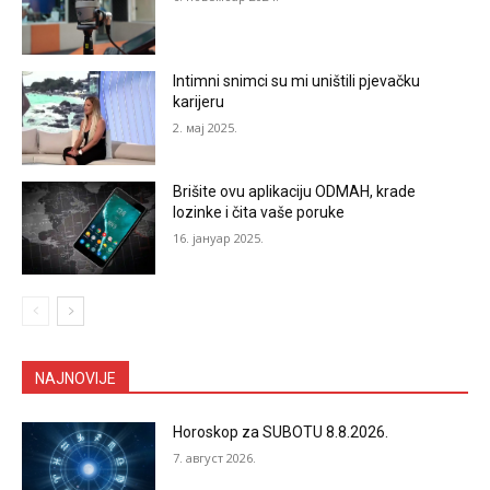
Intimni snimci su mi uništili pjevačku
karijeru
2. мај 2025.
Brišite ovu aplikaciju ODMAH, krade
lozinke i čita vaše poruke
16. јануар 2025.
NAJNOVIJE
Horoskop za SUBOTU 8.8.2026.
7. август 2026.