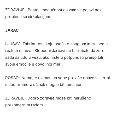
ZDRAVLJE –Postoji mogućnost da vam se pojavi neki
problemi sa cirkulacijom.
JARAC
LJUBAV- Zabrinutost, koju osećate zbog partnera nema
realnih osnova. Slobodni Jarčevi ne bi trebalo da žure
sada da uđu u vezu, ako niste u potpunosti preispitali
svoje emocije u dovoljnoj meri.
POSAO- Nemojte uzimati na sebe previše obaveza, jer bi
usled premora učinak mogao biti umanjen.
ZDRAVLJE- Dobro zdravlje može biti narušeno
prekomernim radom.