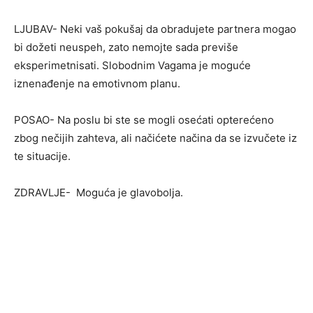
LJUBAV- Neki vaš pokušaj da obradujete partnera mogao
bi dožeti neuspeh, zato nemojte sada previše
eksperimetnisati. Slobodnim Vagama je moguće
iznenađenje na emotivnom planu.
POSAO- Na poslu bi ste se mogli osećati opterećeno
zbog nečijih zahteva, ali načićete načina da se izvučete iz
te situacije.
ZDRAVLJE- Moguća je glavobolja.