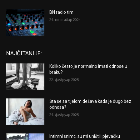
BN radio tim
24. новембар 2024.
NAJČITANIJE:
Koliko često je normalno imati odnose u
braku?
22. фебруар 2025.
Šta se sa tijelom dešava kada je dugo bez
odnosa?
24. фебруар 2025.
Intimni snimci su mi uništili pjevačku