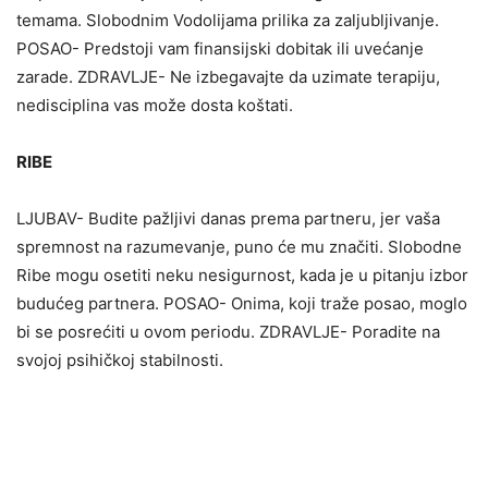
temama. Slobodnim Vodolijama prilika za zaljubljivanje.
POSAO- Predstoji vam finansijski dobitak ili uvećanje
zarade. ZDRAVLJE- Ne izbegavajte da uzimate terapiju,
nedisciplina vas može dosta koštati.
RIBE
LJUBAV- Budite pažljivi danas prema partneru, jer vaša
spremnost na razumevanje, puno će mu značiti. Slobodne
Ribe mogu osetiti neku nesigurnost, kada je u pitanju izbor
budućeg partnera. POSAO- Onima, koji traže posao, moglo
bi se posrećiti u ovom periodu. ZDRAVLJE- Poradite na
svojoj psihičkoj stabilnosti.