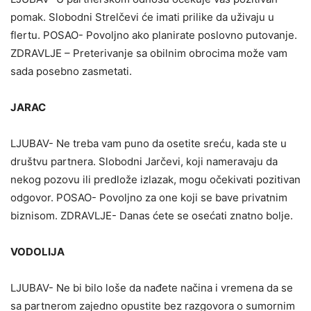
pomak. Slobodni Strelčevi će imati prilike da uživaju u
flertu. POSAO- Povoljno ako planirate poslovno putovanje.
ZDRAVLJE – Preterivanje sa obilnim obrocima može vam
sada posebno zasmetati.
JARAC
LJUBAV- Ne treba vam puno da osetite sreću, kada ste u
društvu partnera. Slobodni Jarčevi, koji nameravaju da
nekog pozovu ili predlože izlazak, mogu očekivati pozitivan
odgovor. POSAO- Povoljno za one koji se bave privatnim
biznisom. ZDRAVLJE- Danas ćete se osećati znatno bolje.
VODOLIJA
LJUBAV- Ne bi bilo loše da nađete načina i vremena da se
sa partnerom zajedno opustite bez razgovora o sumornim