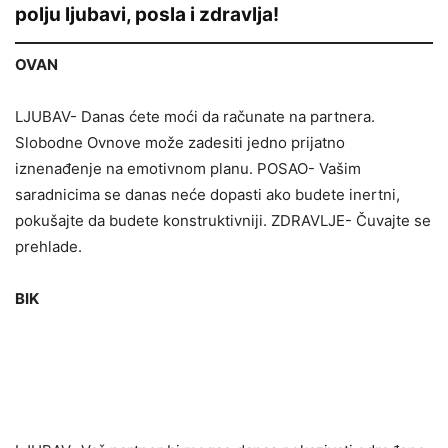
polju ljubavi, posla i zdravlja!
OVAN
LJUBAV- Danas ćete moći da računate na partnera.
Slobodne Ovnove može zadesiti jedno prijatno
iznenađenje na emotivnom planu. POSAO- Vašim
saradnicima se danas neće dopasti ako budete inertni,
pokušajte da budete konstruktivniji. ZDRAVLJE- Čuvajte se
prehlade.
BIK