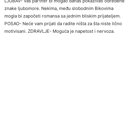
LJUBAV- Vaš partner bi mogao danas pokazivati određene
znake ljubomore. Nekima, među slobodnim Bikovima
mogla bi započeti romansa sa jednim bliskim prijateljem.
POSAO- Neće vam prijati da radite ništa za šta niste lično
motivisani. ZDRAVLJE- Moguća je napetost i nervoza.