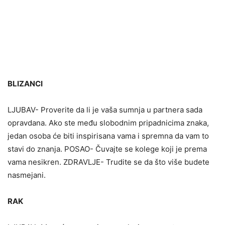
BLIZANCI
LJUBAV- Proverite da li je vaša sumnja u partnera sada
opravdana. Ako ste među slobodnim pripadnicima znaka,
jedan osoba će biti inspirisana vama i spremna da vam to
stavi do znanja. POSAO- Čuvajte se kolege koji je prema
vama nesikren. ZDRAVLJE- Trudite se da što više budete
nasmejani.
RAK