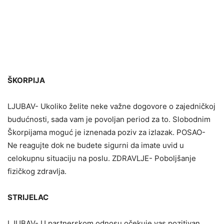
ŠKORPIJA
LJUBAV- Ukoliko želite neke važne dogovore o zajedničkoj
budućnosti, sada vam je povoljan period za to. Slobodnim
Škorpijama moguć je iznenada poziv za izlazak. POSAO-
Ne reagujte dok ne budete sigurni da imate uvid u
celokupnu situaciju na poslu. ZDRAVLJE- Poboljšanje
fizičkog zdravlja.
STRIJELAC
LJUBAV- U partnerskom odnosu očekuje vas pozitivan