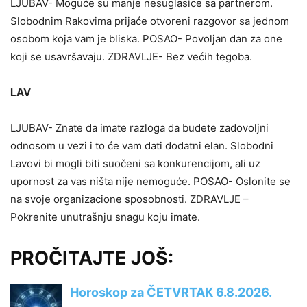
LJUBAV- Moguće su manje nesuglasice sa partnerom.
Slobodnim Rakovima prijaće otvoreni razgovor sa jednom
osobom koja vam je bliska. POSAO- Povoljan dan za one
koji se usavršavaju. ZDRAVLJE- Bez većih tegoba.
LAV
LJUBAV- Znate da imate razloga da budete zadovoljni
odnosom u vezi i to će vam dati dodatni elan. Slobodni
Lavovi bi mogli biti suočeni sa konkurencijom, ali uz
upornost za vas ništa nije nemoguće. POSAO- Oslonite se
na svoje organizacione sposobnosti. ZDRAVLJE –
Pokrenite unutrašnju snagu koju imate.
PROČITAJTE JOŠ: