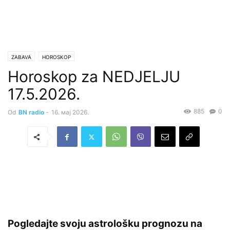
ZABAVA
HOROSKOP
Horoskop za NEDJELJU
17.5.2026.
885
0
Od
BN radio
-
16. мај 2026.
Pogledajte svoju astrološku prognozu na