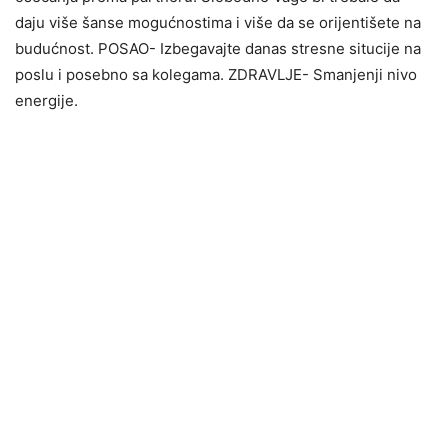
daju više šanse mogućnostima i više da se orijentišete na
budućnost. POSAO- Izbegavajte danas stresne situcije na
poslu i posebno sa kolegama. ZDRAVLJE- Smanjenji nivo
energije.