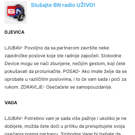
DJEVICA
LJUBAV- Povoljno da sa partnerom završite neke
zajedničke poslove koje ste radnije započeli. Slobodne
Device mogu se naći zbunjene, nečijim gestom, koji ćete
pokušavati da protumačite. POSAO- Ako imate želje da se
oprobate u različitim poslovima, i to će vam sada i poći za
rukom. ZDRAVLJE- Osećaćete se samopouzdanije.
VAGA
LJUBAV- Potrebno vam je sada više pažnje i ukoliko je ne
dobijete, možda ćete doći u priliku da preispitujete svoja
osećanja prema partneru. Slobodne Vage bi trebale da