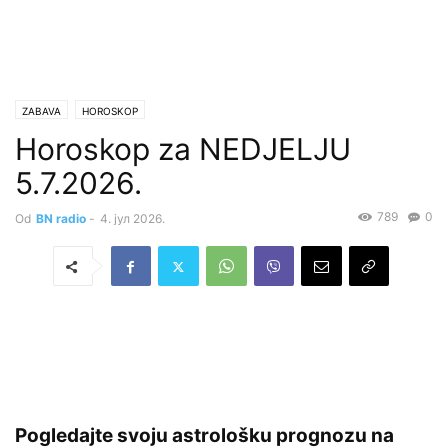
ZABAVA
HOROSKOP
Horoskop za NEDJELJU
5.7.2026.
789
0
Od
BN radio
-
4. јул 2026.
Pogledajte svoju astrološku prognozu na