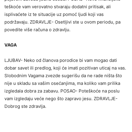
teškoće vam verovatno stvaraju dodatni pritisak, ali
isplivaćete iz te situacije uz pomoć ljudi koji vas
podržavaju. ZDRAVLJE- Osetljivi ste u ovom periodu, pa
povedite više računa o zdravlju.
VAGA
LJUBAV- Neko od članova porodice bi vam mogao dati
dobar savet ili predlog, koji će imati pozitivan uticaj na vas.
Slobodnim Vagama zvezde sugerišu da ne rade ništa što
nije u skladu sa vašim osećanjima, ma koliko vam prilika
izgledala dobra za zabavu. POSAO- Poteškoće na poslu
vam izgledaju veće nego što zapravo jesu. ZDRAVLJE-
Dobrog ste zdravlja.