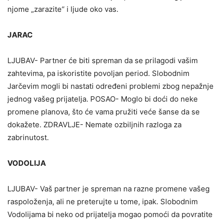
njome „zarazite“ i ljude oko vas.
JARAC
LJUBAV- Partner će biti spreman da se prilagodi vašim
zahtevima, pa iskoristite povoljan period. Slobodnim
Jarčevim mogli bi nastati određeni problemi zbog nepažnje
jednog vašeg prijatelja. POSAO- Moglo bi doći do neke
promene planova, što će vama pružiti veće šanse da se
dokažete. ZDRAVLJE- Nemate ozbiljnih razloga za
zabrinutost.
VODOLIJA
LJUBAV- Vaš partner je spreman na razne promene vašeg
raspoloženja, ali ne preterujte u tome, ipak. Slobodnim
Vodolijama bi neko od prijatelja mogao pomoći da povratite