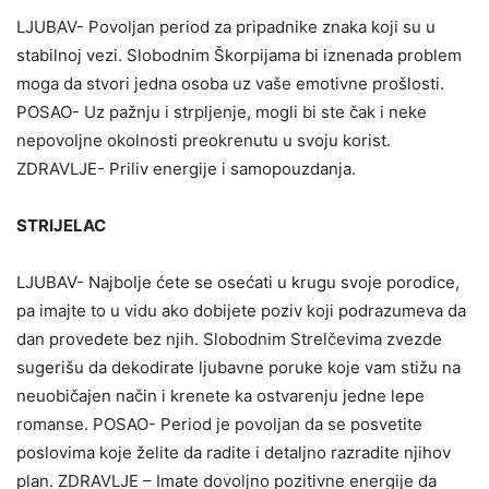
LJUBAV- Povoljan period za pripadnike znaka koji su u
stabilnoj vezi. Slobodnim Škorpijama bi iznenada problem
moga da stvori jedna osoba uz vaše emotivne prošlosti.
POSAO- Uz pažnju i strpljenje, mogli bi ste čak i neke
nepovoljne okolnosti preokrenutu u svoju korist.
ZDRAVLJE- Priliv energije i samopouzdanja.
STRIJELAC
LJUBAV- Najbolje ćete se osećati u krugu svoje porodice,
pa imajte to u vidu ako dobijete poziv koji podrazumeva da
dan provedete bez njih. Slobodnim Strelčevima zvezde
sugerišu da dekodirate ljubavne poruke koje vam stižu na
neuobičajen način i krenete ka ostvarenju jedne lepe
romanse. POSAO- Period je povoljan da se posvetite
poslovima koje želite da radite i detaljno razradite njihov
plan. ZDRAVLJE – Imate dovoljno pozitivne energije da