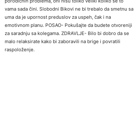
porodičnih problema, oni nisu toliko veliki koliko se to
vama sada čini. Slobodni Bikovi ne bi trebalo da smetnu sa
uma da je upornost preduslov za uspeh, čak i na
emotivnom planu. POSAO- Pokušajte da budete otvoreniji
za saradnju sa kolegama. ZDRAVLJE- Bilo bi dobro da se
malo relaksirate kako bi zaboravili na brige i povratili
raspoloženje.