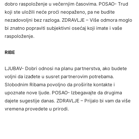
dobro raspoloženje u večernjim časovima. POSAO- Trud
koji ste uložili neće proći neopaženo, pa ne budite
nezadovoljni bez razloga. ZDRAVLJE – Više odmora moglo
bi znatno popraviti subjektivni osećaj koji imate i vaše
raspoloženje.
RIBE
LJUBAV- Dobri odnosi na planu partnerstva, ako budete
voljni da izađete u susret partnerovim potrebama.
Slobodnim Ribama povoljno da proširite kontakte i
upoznate nove ljude. POSAO- Izbegavajte da drugima
dajete sugestije danas. ZDRAVLJE – Prijalo bi vam da više
vremena provedete u prirodi.