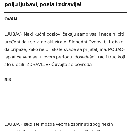
polju ljubavi, posla i zdravlja!
OVAN
LJUBAV- Neki kućni poslovi čekaju samo vas, i neće ni biti
urađeni dok se vi ne aktivirate. Slobodni Ovnovi bi trebalo
da pripaze, kako ne bi isksle svađe sa prijateljima. POSAO-
Isplatiće vam se, u ovom periodu, dosadašnji rad i trud koji
ste uložili. ZDRAVLJE- Čuvajte se povreda.
BIK
LJUBAV- Iako ste možda veoma zabrinuti zbog nekih