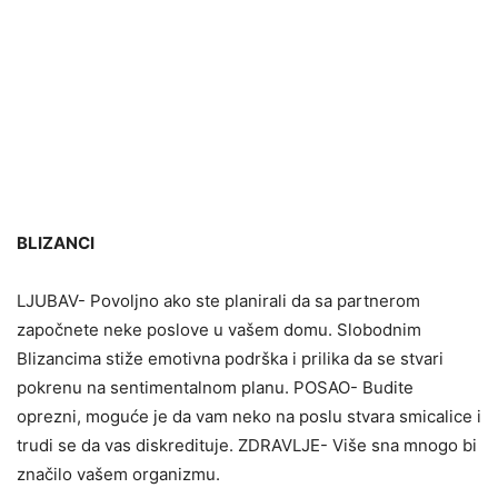
BLIZANCI
LJUBAV- Povoljno ako ste planirali da sa partnerom
započnete neke poslove u vašem domu. Slobodnim
Blizancima stiže emotivna podrška i prilika da se stvari
pokrenu na sentimentalnom planu. POSAO- Budite
oprezni, moguće je da vam neko na poslu stvara smicalice i
trudi se da vas diskredituje. ZDRAVLJE- Više sna mnogo bi
značilo vašem organizmu.