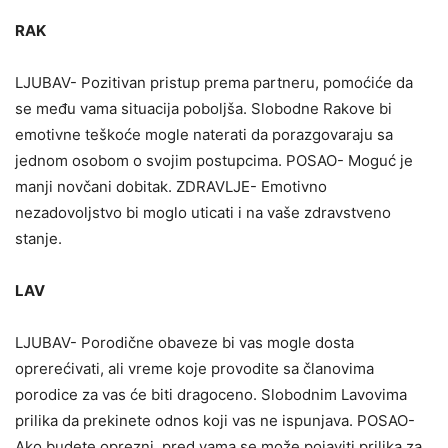
RAK
LJUBAV- Pozitivan pristup prema partneru, pomoćiće da
se među vama situacija poboljša. Slobodne Rakove bi
emotivne teškoće mogle naterati da porazgovaraju sa
jednom osobom o svojim postupcima. POSAO- Moguć je
manji novčani dobitak. ZDRAVLJE- Emotivno
nezadovoljstvo bi moglo uticati i na vaše zdravstveno
stanje.
LAV
LJUBAV- Porodične obaveze bi vas mogle dosta
oprerećivati, ali vreme koje provodite sa članovima
porodice za vas će biti dragoceno. Slobodnim Lavovima
prilika da prekinete odnos koji vas ne ispunjava. POSAO-
Ako budete oprezni, pred vama se može pojaviti prilika za