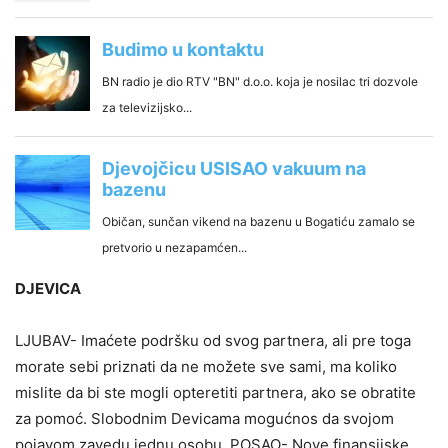
DJEVICA
LJUBAV- Imaćete podršku od svog partnera, ali pre toga
morate sebi priznati da ne možete sve sami, ma koliko
mislite da bi ste mogli opteretiti partnera, ako se obratite
za pomoć. Slobodnim Devicama mogućnos da svojom
pojavom zavedu jednu osobu. POSAO- Nove finansijske