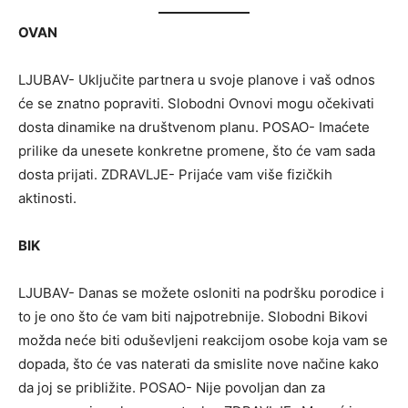
OVAN
LJUBAV- Uključite partnera u svoje planove i vaš odnos
će se znatno popraviti. Slobodni Ovnovi mogu očekivati
dosta dinamike na društvenom planu. POSAO- Imaćete
prilike da unesete konkretne promene, što će vam sada
dosta prijati. ZDRAVLJE- Prijaće vam više fizičkih
aktinosti.
BIK
LJUBAV- Danas se možete osloniti na podršku porodice i
to je ono što će vam biti najpotrebnije. Slobodni Bikovi
možda neće biti oduševljeni reakcijom osobe koja vam se
dopada, što će vas naterati da smislite nove načine kako
da joj se približite. POSAO- Nije povoljan dan za