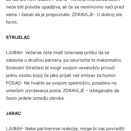
neće biti previše upadljiva, ali će se neminovno naći pred
vama. i čekati da je prepoznate. ZDRAVLJE- U dobroj ste
formi.
STRIJELAC
LJUBAV- Večeras ćete imati iznenada priliku da se
zabavite u društvu parnera, pa iskoristite to maksimalno.
Slobodni Strelčevi bi mogli svojom veselošću privući
jednu osobu kojoj će jako prijati vaš smisao za humor.
POSAO- Ne hvalite se svojom spetnošću, posebno ne
umećem izvrdavanja posla. ZDRAVLJE – Izbegavajte da
često jedete između obroka.
JARAC
LJUBAV- Neke partnerove reakcije, moge bi vas povrediti