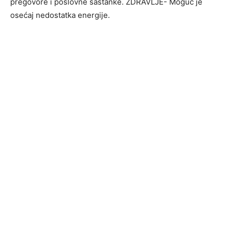
pregovore i poslovne sastanke. ZDRAVLJE- Moguć je
osećaj nedostatka energije.