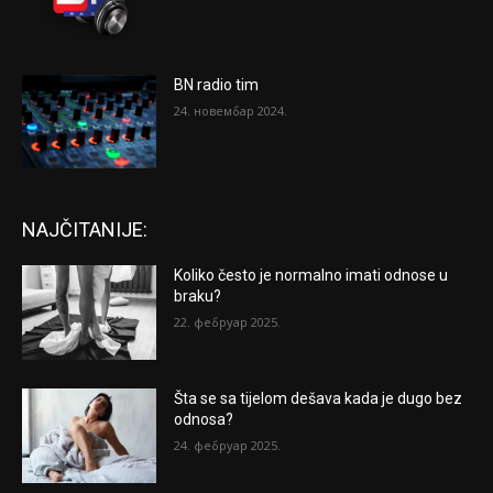
BN radio tim
24. новембар 2024.
NAJČITANIJE:
Koliko često je normalno imati odnose u
braku?
22. фебруар 2025.
Šta se sa tijelom dešava kada je dugo bez
odnosa?
24. фебруар 2025.