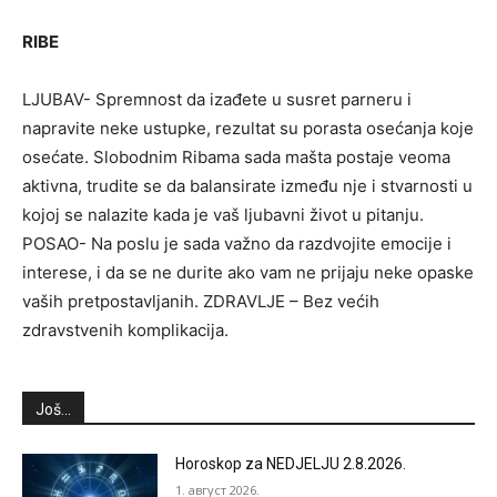
RIBE
LJUBAV- Spremnost da izađete u susret parneru i
napravite neke ustupke, rezultat su porasta osećanja koje
osećate. Slobodnim Ribama sada mašta postaje veoma
aktivna, trudite se da balansirate između nje i stvarnosti u
kojoj se nalazite kada je vaš ljubavni život u pitanju.
POSAO- Na poslu je sada važno da razdvojite emocije i
interese, i da se ne durite ako vam ne prijaju neke opaske
vaših pretpostavljanih. ZDRAVLJE – Bez većih
zdravstvenih komplikacija.
Još...
Horoskop za NEDJELJU 2.8.2026.
1. август 2026.