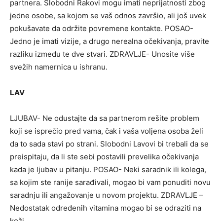
partnera. Slobodni Rakovi mogu imati neprijatnosti zbog
jedne osobe, sa kojom se vaš odnos završio, ali još uvek
pokušavate da održite povremene kontakte. POSAO-
Jedno je imati vizije, a drugo nerealna očekivanja, pravite
razliku između te dve stvari. ZDRAVLJE- Unosite više
svežih namernica u ishranu.
LAV
LJUBAV- Ne odustajte da sa partnerom rešite problem
koji se isprečio pred vama, čak i vaša voljena osoba želi
da to sada stavi po strani. Slobodni Lavovi bi trebali da se
preispitaju, da li ste sebi postavili prevelika očekivanja
kada je ljubav u pitanju. POSAO- Neki saradnik ili kolega,
sa kojim ste ranije sarađivali, mogao bi vam ponuditi novu
saradnju ili angažovanje u novom projektu. ZDRAVLJE –
Nedostatak određenih vitamina mogao bi se odraziti na
koži.