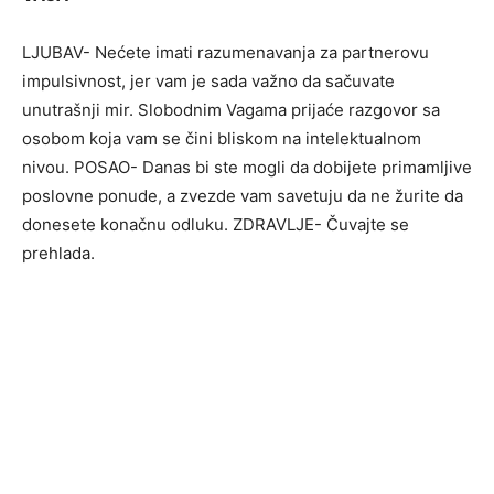
LJUBAV- Nećete imati razumenavanja za partnerovu
impulsivnost, jer vam je sada važno da sačuvate
unutrašnji mir. Slobodnim Vagama prijaće razgovor sa
osobom koja vam se čini bliskom na intelektualnom
nivou. POSAO- Danas bi ste mogli da dobijete primamljive
poslovne ponude, a zvezde vam savetuju da ne žurite da
donesete konačnu odluku. ZDRAVLJE- Čuvajte se
prehlada.