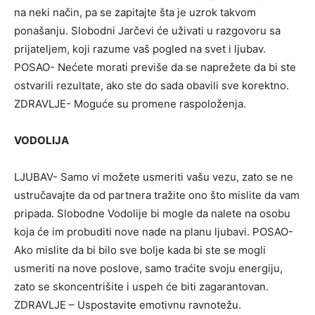
na neki način, pa se zapitajte šta je uzrok takvom
ponašanju. Slobodni Jarčevi će uživati u razgovoru sa
prijateljem, koji razume vaš pogled na svet i ljubav.
POSAO- Nećete morati previše da se naprežete da bi ste
ostvarili rezultate, ako ste do sada obavili sve korektno.
ZDRAVLJE- Moguće su promene raspoloženja.
VODOLIJA
LJUBAV- Samo vi možete usmeriti vašu vezu, zato se ne
ustručavajte da od partnera tražite ono što mislite da vam
pripada. Slobodne Vodolije bi mogle da nalete na osobu
koja će im probuditi nove nade na planu ljubavi. POSAO-
Ako mislite da bi bilo sve bolje kada bi ste se mogli
usmeriti na nove poslove, samo traćite svoju energiju,
zato se skoncentrišite i uspeh će biti zagarantovan.
ZDRAVLJE – Uspostavite emotivnu ravnotežu.