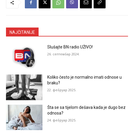
NAJČITANIJE
Slušajte BN radio UŽIVO!
26. септембар 2024.
Koliko često je normalno imati odnose u
braku?
22. фебруар 2025.
Šta se sa tijelom dešava kada je dugo bez
odnosa?
24. фебруар 2025.