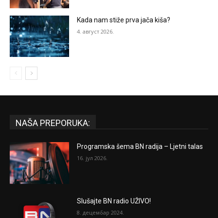
Kada nam stiže prva jača kiša?
4. август 2026.
NAŠA PREPORUKA:
Programska šema BN radija – Ljetni talas
16. јул 2026.
Slušajte BN radio UŽIVO!
8. децембар 2024.