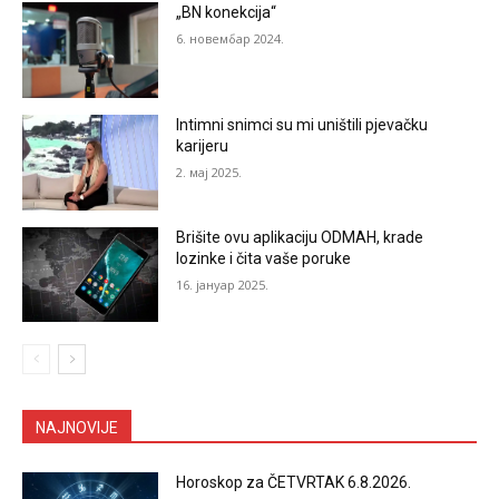
„BN konekcija“
6. новембар 2024.
Intimni snimci su mi uništili pjevačku
karijeru
2. мај 2025.
Brišite ovu aplikaciju ODMAH, krade
lozinke i čita vaše poruke
16. јануар 2025.
NAJNOVIJE
Horoskop za ČETVRTAK 6.8.2026.