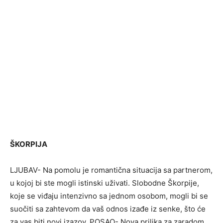
ŠKORPIJA
LJUBAV- Na pomolu je romantična situacija sa partnerom,
u kojoj bi ste mogli istinski uživati. Slobodne Škorpije,
koje se viđaju intenzivno sa jednom osobom, mogli bi se
suočiti sa zahtevom da vaš odnos izađe iz senke, što će
za vas biti novi izazov. POSAO- Nova prilika za zaradom