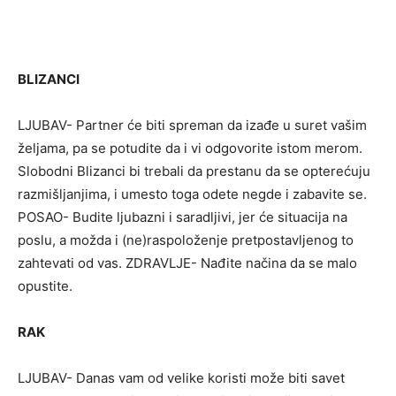
BLIZANCI
LJUBAV- Partner će biti spreman da izađe u suret vašim
željama, pa se potudite da i vi odgovorite istom merom.
Slobodni Blizanci bi trebali da prestanu da se opterećuju
razmišljanjima, i umesto toga odete negde i zabavite se.
POSAO- Budite ljubazni i saradljivi, jer će situacija na
poslu, a možda i (ne)raspoloženje pretpostavljenog to
zahtevati od vas. ZDRAVLJE- Nađite načina da se malo
opustite.
RAK
LJUBAV- Danas vam od velike koristi može biti savet