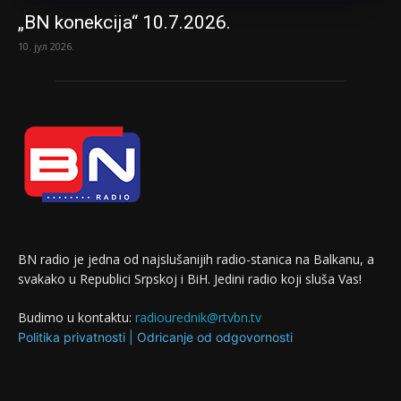
„BN konekcija“ 10.7.2026.
10. јул 2026.
BN radio je jedna od najslušanijih radio-stanica na Balkanu, a
svakako u Republici Srpskoj i BiH. Jedini radio koji sluša Vas!
Budimo u kontaktu:
radiourednik@rtvbn.tv
Politika privatnosti
|
Odricanje od odgovornosti