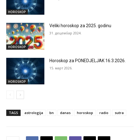
HOROSKOP
Veliki horoskop za 2025. godinu
31. децембар 2024.
HOROSKOP
Horoskop za PONEDJELJAK 16.3.2026.
15. март 2026.
HOROSKOP
TAGS
astrologija
bn
danas
horoskop
radio
sutra