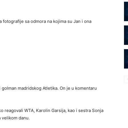
la fotografije sa odmora na kojima su Jan i ona
 i golman madridskog Atletika. On je u komentaru
ako reagovali WTA, Karolin Garsija, kao i sestra Sonja
a velikom danu.