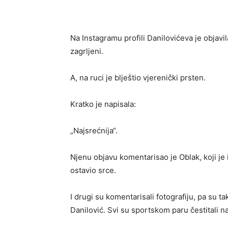
Na Instagramu profili Danilovićeva je objavi
zagrljeni.
A, na ruci je blještio vjerenički prsten.
Kratko je napisala:
„Najsrećnija“.
Njenu objavu komentarisao je Oblak, koji je
ostavio srce.
I drugi su komentarisali fotografiju, pa su t
Danilović. Svi su sportskom paru čestitali n