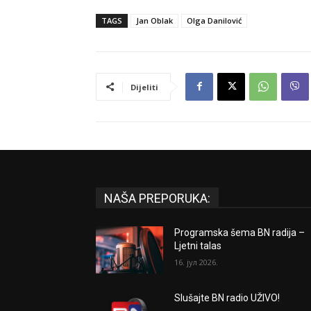
TAGS
Jan Oblak
Olga Danilović
Dijeliti
NAŠA PREPORUKA:
Programska šema BN radija –
Ljetni talas
16. јул 2026.
Slušajte BN radio UŽIVO!