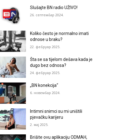
Slušajte BN radio UŽIVO!
26. септембар 2024.
Koliko često je normalno imati
odnose u braku?
22. фебруар 2025.
Šta se sa tijelom dešava kada je
dugo bez odnosa?
24. фебруар 2025.
„BN konekcija“
6. новембар 2024.
Intimni snimci su mi uništili
pjevačku karijeru
2. мај 2025.
Brišite ovu aplikaciju ODMAH,