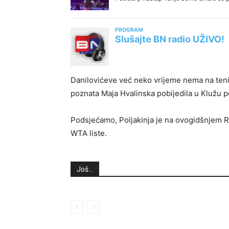
Danilovićeve već neko vrijeme nema na teni
poznata Maja Hvalinska pobijedila u Klužu 
Podsjećamo, Poljakinja je na ovogidšnjem Rol
WTA liste.
Još...