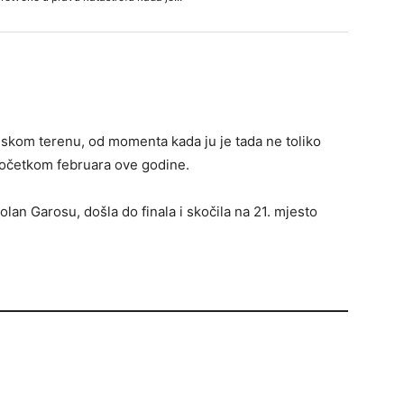
skom terenu, od momenta kada ju je tada ne toliko
početkom februara ove godine.
an Garosu, došla do finala i skočila na 21. mjesto