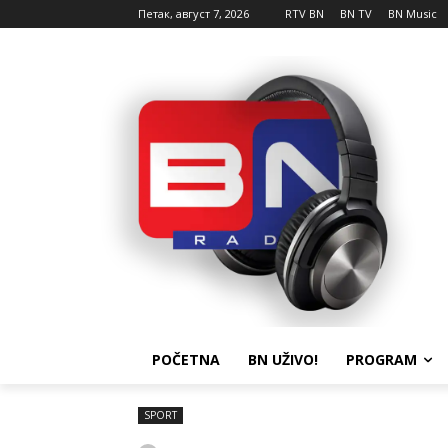
Петак, август 7, 2026
RTV BN
BN TV
BN Music
POČETNA
BN UŽIVO!
PROGRAM
SPORT