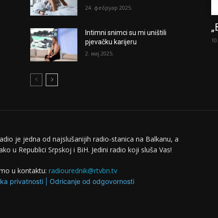
24. фебруар 2025.
„
Intimni snimci su mi uništili
10
pjevačku karijeru
2. мај 2025.
adio je jedna od najslušanijih radio-stanica na Balkanu, a
ko u Republici Srpskoj i BiH. Jedini radio koji sluša Vas!
mo u kontaktu:
radiourednik@rtvbn.tv
ika privatnosti
|
Odricanje od odgovornosti