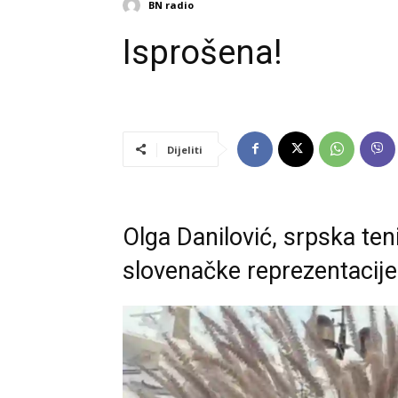
BN radio
Isprošena!
Dijeliti
Olga Danilović, srpska ten
slovenačke reprezentacije s