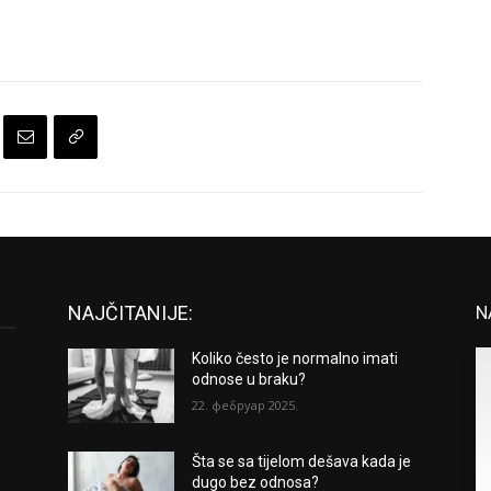
NAJČITANIJE:
N
Koliko često je normalno imati
odnose u braku?
22. фебруар 2025.
Šta se sa tijelom dešava kada je
dugo bez odnosa?