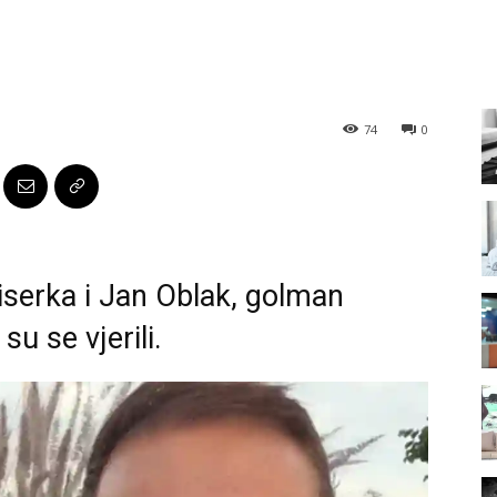
74
0
iserka i Jan Oblak, golman
u se vjerili.