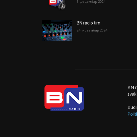
8. децембар 2024.
BN radio tim
24. новембар 2024.
BN r
svaka
Budi
Polit