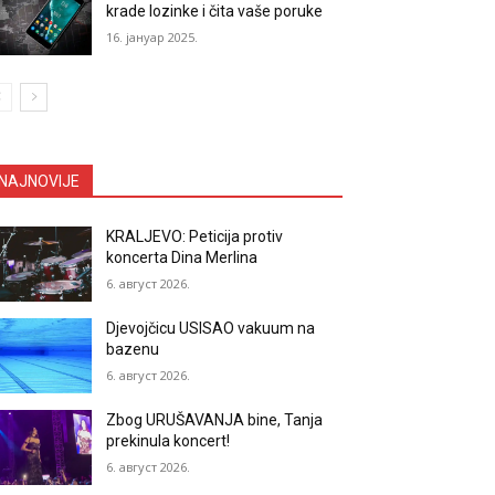
krade lozinke i čita vaše poruke
16. јануар 2025.
NAJNOVIJE
KRALJEVO: Peticija protiv
koncerta Dina Merlina
6. август 2026.
Djevojčicu USISAO vakuum na
bazenu
6. август 2026.
Zbog URUŠAVANJA bine, Tanja
prekinula koncert!
6. август 2026.