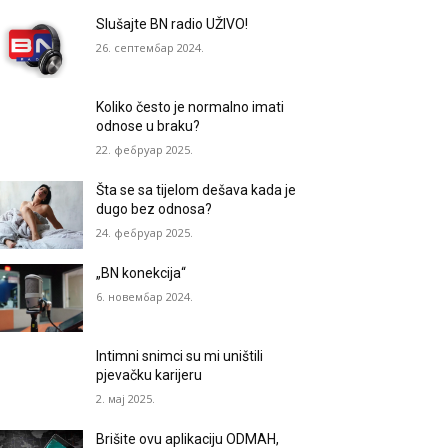
Slušajte BN radio UŽIVO!
26. септембар 2024.
Koliko često je normalno imati
odnose u braku?
22. фебруар 2025.
Šta se sa tijelom dešava kada je
dugo bez odnosa?
24. фебруар 2025.
„BN konekcija“
6. новембар 2024.
Intimni snimci su mi uništili
pjevačku karijeru
2. мај 2025.
Brišite ovu aplikaciju ODMAH,