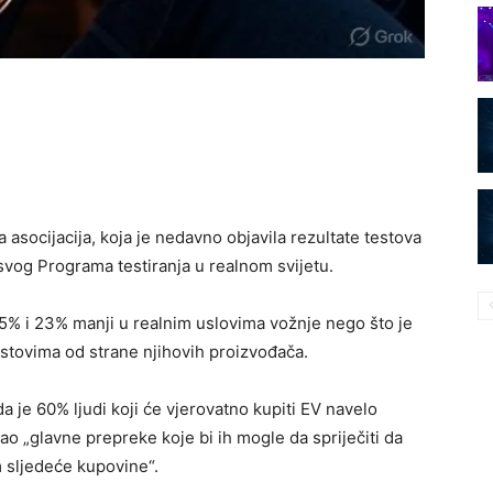
 asocijacija, koja je nedavno objavila rezultate testova
 svog Programa testiranja u realnom svijetu.
5% i 23% manji u realnim uslovima vožnje nego što je
stovima od strane njihovih proizvođača.
 je 60% ljudi koji će vjerovatno kupiti EV navelo
o „glavne prepreke koje bi ih mogle da spriječiti da
m sljedeće kupovine“.