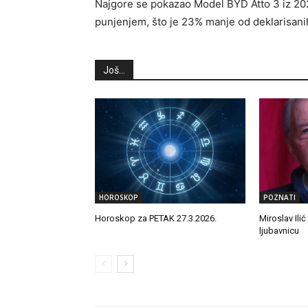
Najgore se pokazao Model BYD Atto 3 iz 2
punjenjem, što je 23% manje od deklarisan
Još...
HOROSKOP
POZNATI
Horoskop za PETAK 27.3.2026.
Miroslav Ilić
ljubavnicu