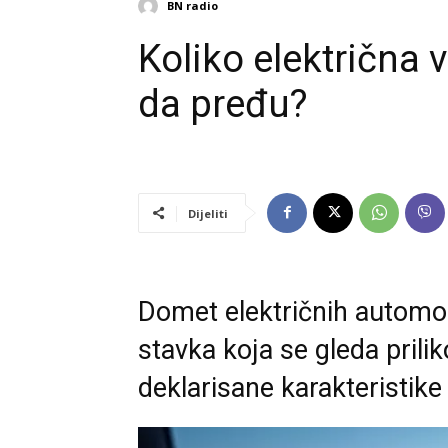
BN radio
Koliko električn
da pređu?
Dijeliti
Domet električnih automobi
stavka koja se gleda prili
deklarisane karakteristike