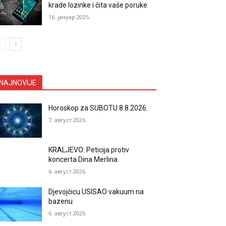
krade lozinke i čita vaše poruke
16. јануар 2025.
NAJNOVIJE
Horoskop za SUBOTU 8.8.2026.
7. август 2026.
KRALJEVO: Peticija protiv
koncerta Dina Merlina
6. август 2026.
Djevojčicu USISAO vakuum na
bazenu
6. август 2026.