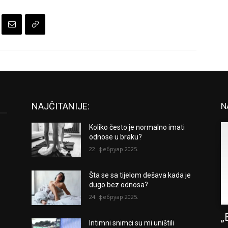
NAJČITANIJE:
N
Koliko često je normalno imati
odnose u braku?
22. фебруар 2025.
Šta se sa tijelom dešava kada je
dugo bez odnosa?
24. фебруар 2025.
„
Intimni snimci su mi uništili