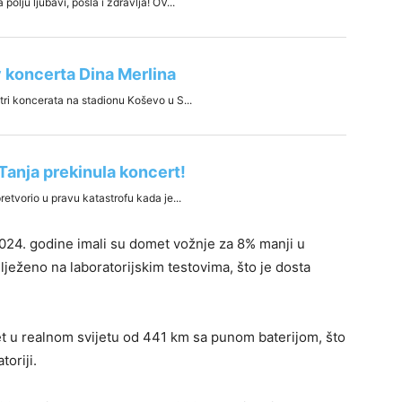
2024. godine imali su domet vožnje za 8% manji u
lježeno na laboratorijskim testovima, što je dosta
t u realnom svijetu od 441 km sa punom baterijom, što
oriji.