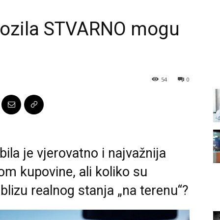
a vozila STVARNO mogu
54
0
la je vjerovatno i najvažnija
kom kupovine, ali koliko su
 blizu realnog stanja „na terenu“?