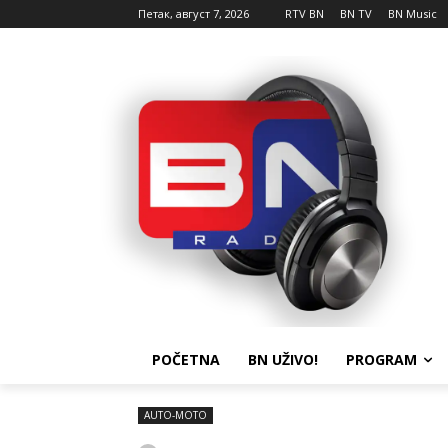
Петак, август 7, 2026
RTV BN
BN TV
BN Music
POČETNA
BN UŽIVO!
PROGRAM
AUTO-MOTO