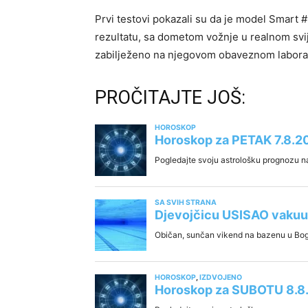
Prvi testovi pokazali su da je model Smart 
rezultatu, sa dometom vožnje u realnom svij
zabilježeno na njegovom obaveznom laborat
PROČITAJTE JOŠ: