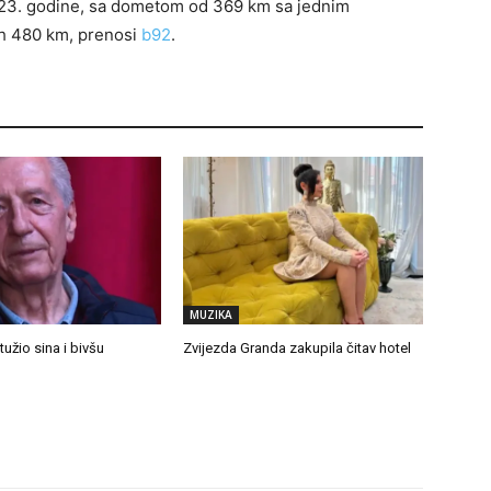
023. godine, sa dometom od 369 km sa jednim
ih 480 km, prenosi
b92
.
MUZIKA
 tužio sina i bivšu
Zvijezda Granda zakupila čitav hotel