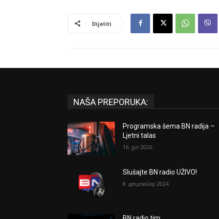
Dijeliti
NAŠA PREPORUKA:
Programska šema BN radija –
Ljetni talas
16. јул 2026.
Slušajte BN radio UŽIVO!
8. децембар 2024.
BN radio tim