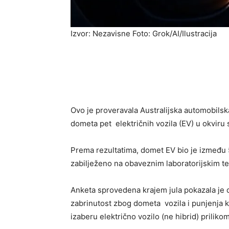
Izvor: Nezavisne Foto: Grok/AI/Ilustracija
Ovo je proveravala Australijska automobilska
dometa pet električnih vozila (EV) u okviru
Prema rezultatima, domet EV bio je između 
zabilježeno na obaveznim laboratorijskim te
Anketa sprovedena krajem jula pokazala je da
zabrinutost zbog dometa vozila i punjenja ka
izaberu električno vozilo (ne hibrid) priliko