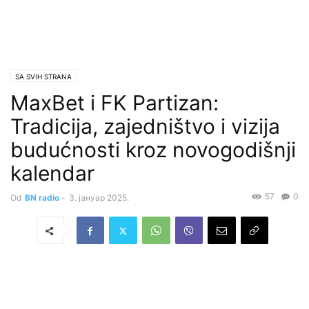
SA SVIH STRANA
MaxBet i FK Partizan:
Tradicija, zajedništvo i vizija
budućnosti kroz novogodišnji
kalendar
57
0
Od
BN radio
-
3. јануар 2025.