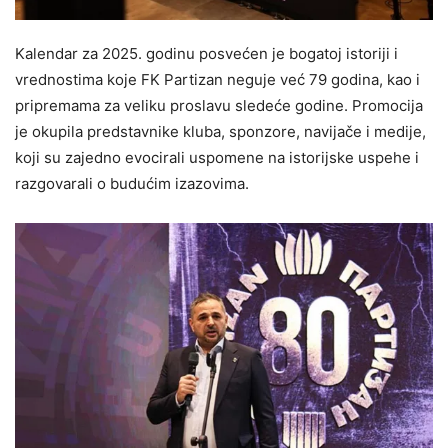
Kalendar za 2025. godinu posvećen je bogatoj istoriji i
vrednostima koje FK Partizan neguje već 79 godina, kao i
pripremama za veliku proslavu sledeće godine. Promocija
je okupila predstavnike kluba, sponzore, navijače i medije,
koji su zajedno evocirali uspomene na istorijske uspehe i
razgovarali o budućim izazovima.