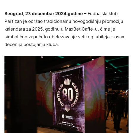
Beograd, 27. decembar 2024.godine
– Fudbalski klub
Partizan je održao tradicionalnu novogodišnju promociju
kalendara za 2025. godinu u MaxBet Caffe-u, čime je
simbolično započeto obeležavanje velikog jubileja – osam
decenija postojanja kluba.