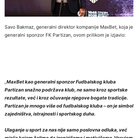
Savo Bakmaz, generalni direktor kompanije MaxBet, koja je
generalni sponzor FK Partizan, ovom prilikom je izjavio:
„
MaxBet kao generalni sponzor Fudbalskog kluba
Partizan snažno podržava klub, ne samo kroz sportske
rezultate, već i kroz očuvanje njegove bogate tradicije.
Partizan je mnogo više od fudbalskog kluba – on je simbol
zajedništva, istrajnosti i sportskog duha.
Ulaganje u sport za nas nije samo poslovna odluka, već
misija kojom želimo da inspirišemo i motivišemo. Verujem