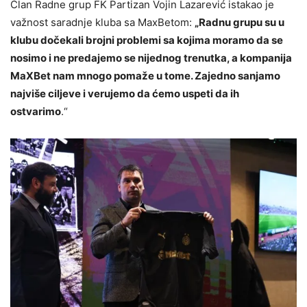
Član Radne grup FK Partizan Vojin Lazarević istakao je
važnost saradnje kluba sa MaxBetom:
„Radnu grupu su u
klubu dočekali brojni problemi sa kojima moramo da se
nosimo i ne predajemo se nijednog trenutka, a kompanija
MaXBet nam mnogo pomaže u tome. Zajedno sanjamo
najviše ciljeve i verujemo da ćemo uspeti da ih
ostvarimo
.“