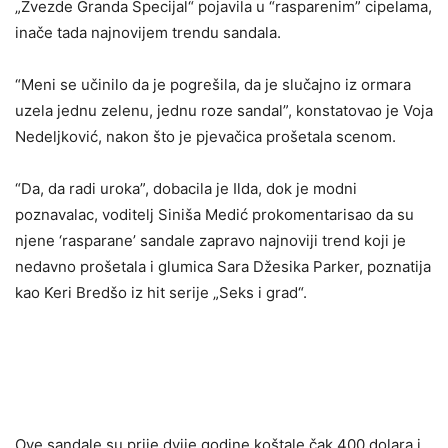
„Zvezde Granda Specijal“ pojavila u “rasparenim” cipelama,
inače tada najnovijem trendu sandala.
“Meni se učinilo da je pogrešila, da je slučajno iz ormara
uzela jednu zelenu, jednu roze sandal”, konstatovao je Voja
Nedeljković, nakon što je pjevačica prošetala scenom.
“Da, da radi uroka”, dobacila je Ilda, dok je modni
poznavalac, voditelj Siniša Medić prokomentarisao da su
njene ‘rasparane’ sandale zapravo najnoviji trend koji je
nedavno prošetala i glumica Sara Džesika Parker, poznatija
kao Keri Bredšo iz hit serije „Seks i grad“.
Ove sandale su prije dvije godine koštale čak 400 dolara i