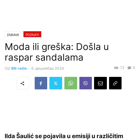
ZABAVA
POZNATI
Moda ili greška: Došla u
raspar sandalama
72
0
Od
BN radio
-
6. децембар 2024.
Ilda Šaulić se pojavila u emisiji u različitim