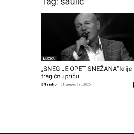
Tag:
šaulić
MUZIKA
„SNEG JE OPET SNEŽANA“ krije
tragičnu priču
BN radio
-
31. децембар 2025.