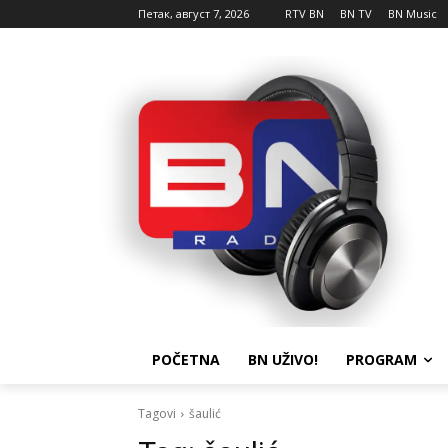
Петак, август 7, 2026
RTV BN
BN TV
BN Music
POČETNA
BN UŽIVO!
PROGRAM
Tagovi
šaulić