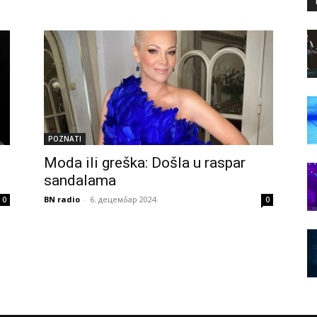
POZNATI
Moda ili greška: Došla u raspar
sandalama
BN radio
-
6. децембар 2024.
0
0