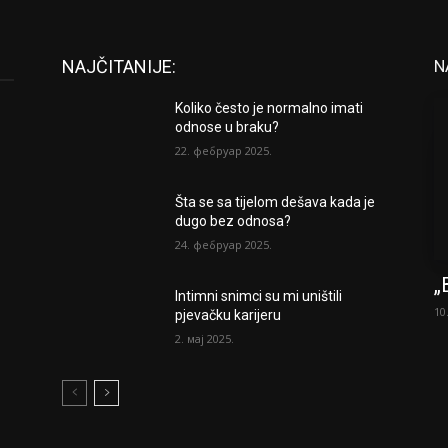
NAJČITANIJE:
N
Koliko često je normalno imati
odnose u braku?
22. фебруар 2025.
Šta se sa tijelom dešava kada je
dugo bez odnosa?
24. фебруар 2025.
„
Intimni snimci su mi uništili
10
pjevačku karijeru
2. мај 2025.