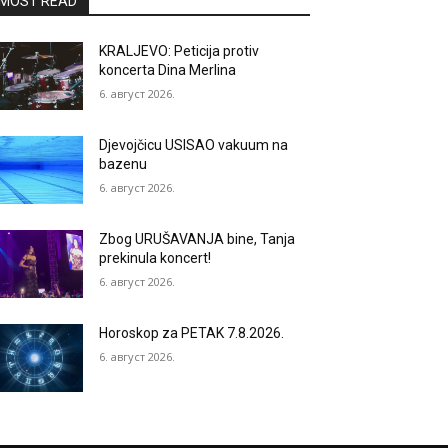
MOST READ
KRALJEVO: Peticija protiv
koncerta Dina Merlina
6. август 2026.
Djevojčicu USISAO vakuum na
bazenu
6. август 2026.
Zbog URUŠAVANJA bine, Tanja
prekinula koncert!
6. август 2026.
Horoskop za PETAK 7.8.2026.
6. август 2026.