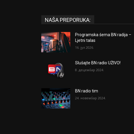
NAŠA PREPORUKA:
Programska šema BN radija –
Ljetni talas
16. јул 2026.
Slušajte BN radio UŽIVO!
8. децембар 2024.
BN radio tim
24. новембар 2024.