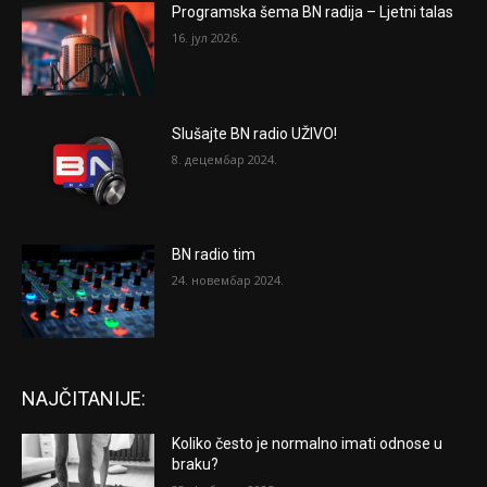
Programska šema BN radija – Ljetni talas
16. јул 2026.
Slušajte BN radio UŽIVO!
8. децембар 2024.
BN radio tim
24. новембар 2024.
NAJČITANIJE:
Koliko često je normalno imati odnose u
braku?