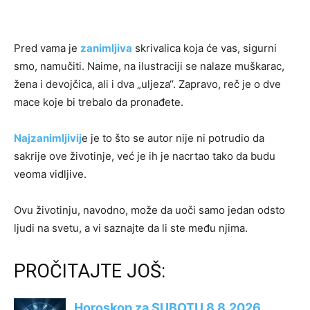
Pred vama je
zanimljiva
skrivalica koja će vas, sigurni
smo, namučiti. Naime, na ilustraciji se nalaze muškarac,
žena i devojčica, ali i dva „uljeza“. Zapravo, reč je o dve
mace koje bi trebalo da pronađete.
Najzanimljivij
e je to što se autor nije ni potrudio da
sakrije ove životinje, već je ih je nacrtao tako da budu
veoma vidljive.
Ovu životinju, navodno, može da uoči samo jedan odsto
ljudi na svetu, a vi saznajte da li ste među njima.
PROČITAJTE JOŠ: