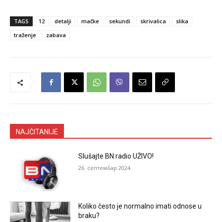
TAGS
12
detalji
mačke
sekundi
skrivalica
slika
traženje
zabava
NAJČITANIJE
Slušajte BN radio UŽIVO!
26. септембар 2024.
Koliko često je normalno imati odnose u
braku?