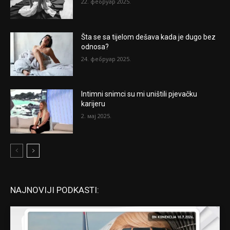
22. фебруар 2025.
Šta se sa tijelom dešava kada je dugo bez
odnosa?
24. фебруар 2025.
Intimni snimci su mi uništili pjevačku
karijeru
2. мај 2025.
NAJNOVIJI PODKASTI: