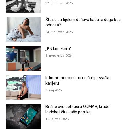
22. фебруар 2025.
Šta se sa tijelom dešava kada je dugo bez
odnosa?
24. фебруар 2025.
„BN konekcija“
6. новембар 2024.
Intimni snimci su mi uništili pjevačku
karijeru
2. мај 2025.
Brišite ovu aplikaciju ODMAH, krade
lozinke i čita vaše poruke
16. јануар 2025.