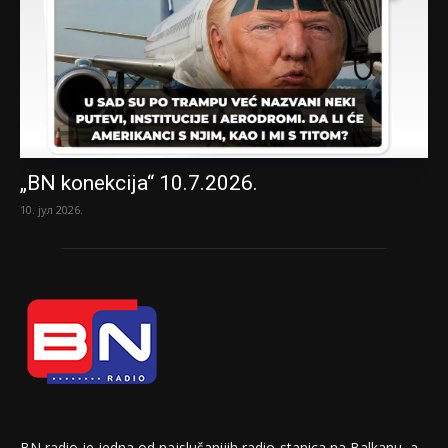
„BN konekcija“ 10.7.2026.
10. јул 2026.
BN radio je jedna od najslušanijih radio-stanica na Balkanu, a