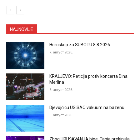
NAJNOVIJE
Horoskop za SUBOTU 8.8.2026.
7. август 2026.
KRALJEVO: Peticija protiv koncerta Dina
Merlina
6. август 2026.
Djevojčicu USISAO vakuum na bazenu
6. август 2026.
Zbog URUŠAVANJA bine, Tanja prekinula