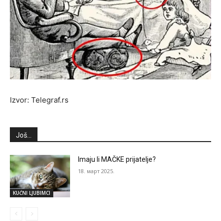
Izvor: Telegraf.rs
Još...
Imaju li MAČKE prijatelje?
18. март 2025.
KUĆNI LJUBIMCI