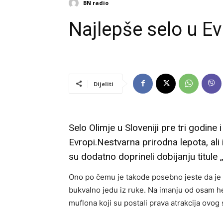
BN radio
Najlepše selo u Evr
Dijeliti
Selo Olimje u Sloveniji pre tri godine
Evropi.Nestvarna prirodna lepota, ali
su dodatno doprineli dobijanju titule 
Ono po čemu je takođe posebno jeste da je 
bukvalno jedu iz ruke. Na imanju od osam hek
muflona koji su postali prava atrakcija ovog 