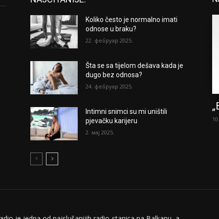
Koliko često je normalno imati
odnose u braku?
22. фебруар 2025.
Šta se sa tijelom dešava kada je
dugo bez odnosa?
24. фебруар 2025.
„
Intimni snimci su mi uništili
10
pjevačku karijeru
2. мај 2025.
adio je jedna od najslušanijih radio-stanica na Balkanu, a