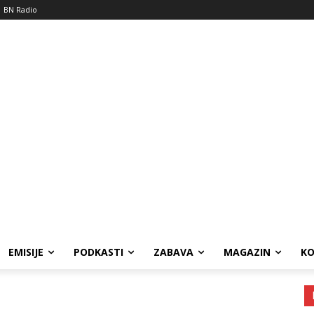
BN Radio
EMISIJE
PODKASTI
ZABAVA
MAGAZIN
K