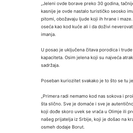
„Jeleni ovde borave preko 30 godina, tačnij
kasnije je ovde nastalo turističko seosko i
pitomi, obožavaju ljude koji ih hrane i maz
oseća kao kod kuće ali i da doživi neverovat
imanja.
U posao je uključena čitava porodica i trud
kapaciteta. Osim jelena koji su najveća atr
sadržaja.
Poseban kuriozitet svakako je to što se tu 
„Primera radi nemamo kod nas sokova i proi
šta slično. Sve je domaće i sve je autentičn
koji dođe skoro uvek se vraća u Olimje ili p
našeg prijatelja iz Srbije, koji je došao na k
osmeh dodaje Borut.