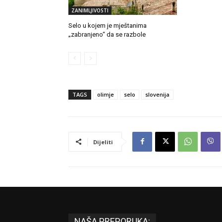
ZANIMLJIVOSTI
Selo u kojem je mještanima
„zabranjeno“ da se razbole
TAGS
olimje
selo
slovenija
Dijeliti
NAŠA PREPORUKA: