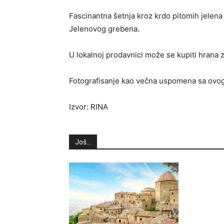
Fascinantna šetnja kroz krdo pitomih jelena
Jelenovog grebena.
U lokalnoj prodavnici može se kupiti hrana z
Fotografisanje kao večna uspomena sa ovog
Izvor: RINA
Još...