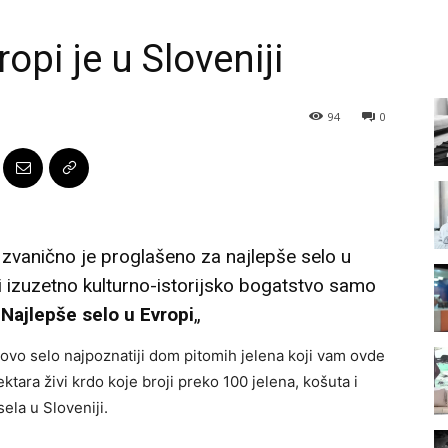
opi je u Sloveniji
94
0
 i zvanično je proglašeno za najlepše selo u
 i izuzetno kulturno-istorijsko bogatstvo samo
„
Najlepše selo u Evropi
„
ovo selo najpoznatiji dom pitomih jelena koji vam ovde
tara živi krdo koje broji preko 100 jelena, košuta i
sela u Sloveniji.