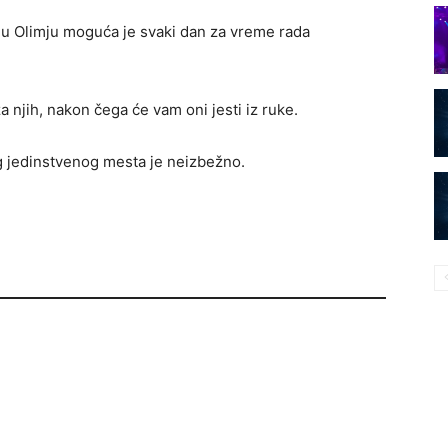
 u Olimju moguća je svaki dan za vreme rada
a njih, nakon čega će vam oni jesti iz ruke.
 jedinstvenog mesta je neizbežno.