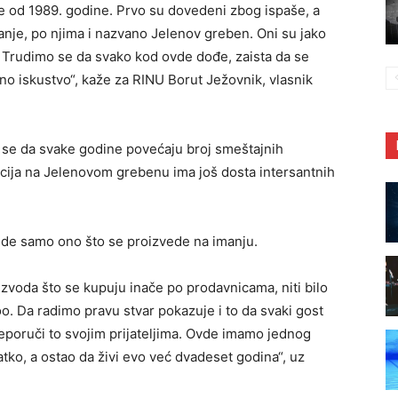
e od 1989. godine. Prvo su dovedeni zbog ispaše, a
manje, po njima i nazvano Jelenov greben. Oni su jako
e. Trudimo se da svako kod ovde dođe, zaista da se
no iskustvo“, kaže za RINU Borut Ježovnik, vlasnik
e se da svake godine povećaju broj smeštajnih
akcija na Jelenovom grebenu ima još dosta intersantnih
jede samo ono što se proizvede na imanju.
zvoda što se kupuju inače po prodavnicama, niti bilo
oo. Da radimo pravu stvar pokazuje i to da svaki gost
reporuči to svojim prijateljima. Ovde imamo jednog
ratko, a ostao da živi evo već dvadeset godina“, uz