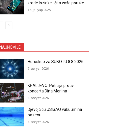
krade lozinke i čita vaše poruke
16. јануар 2025.
NAJNOVIJE
Horoskop za SUBOTU 8.8.2026.
7. август 2026.
KRALJEVO: Peticija protiv
koncerta Dina Merlina
6. август 2026.
Djevojčicu USISAO vakuum na
bazenu
6. август 2026.