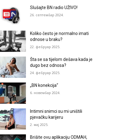
Slušajte BN radio UŽIVO!
26. септембар 2024.
Koliko često je normalno imati
odnose u braku?
22. фебруар 2025.
Šta se sa tijelom dešava kada je
dugo bez odnosa?
24. фебруар 2025.
„BN konekcija“
6. новембар 2024.
Intimni snimci su mi uništili
pjevačku karijeru
2. мај 2025.
Brišite ovu aplikaciju ODMAH,