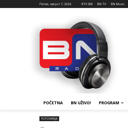
Петак, август 7, 2026
RTV BN
BN TV
BN Music
POČETNA
BN UŽIVO!
PROGRAM
PUTOVANJA