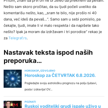
Pritom, znam da prvi on ne bi želeo da prekinem da pevam.
Nešto sam skoro pročitao, da su ljudi počeli uveliko da
komentarišu nešto, kao, „sram te bilo, nije prošlo ni 40
dana, već ideš da pevaš…“. Samo sam u sebi pomislio, pa
čekajte, ljudi, imate li vi malo respekta i da napišete tako
nešto? Ipak ja moram da izdržavam i tri porodice“ rekao je
za
Telegraf.rs
.
Nastavak teksta ispod naših
preporuka…