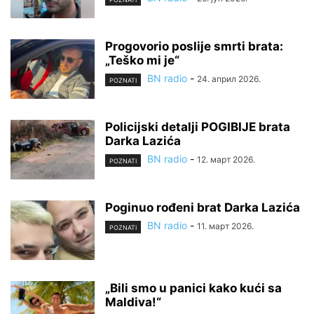
Progovorio poslije smrti brata:
„Teško mi je“
BN radio
-
24. април 2026.
POZNATI
Policijski detalji POGIBIJE brata
Darka Lazića
BN radio
-
12. март 2026.
POZNATI
Poginuo rođeni brat Darka Lazića
BN radio
-
11. март 2026.
POZNATI
„Bili smo u panici kako kući sa
Maldiva!“