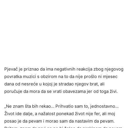
Pjevač je priznao da ima negativnih reakcija zbog njegovog
povratka muzici s obzirom na to da nije prošlo ni mjesec
dana od nesreće u kojoj je stradao njegov brat, ali
poručuje da mora da se vrati obavezama jer od toga živi.
„Ne znam šta bih rekao… Prihvatio sam to, jednostavno…
Život ide dalje, a nažalost ponekad život nije fer, ali moj
posao je da pevam i morao sam da nastavim da pevam.