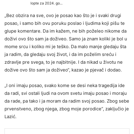
„Bez obzira na sve, ovo je posao kao što je i svaki drugi
posao, i samo bih ovu poruku poslao i ljudima koji pišu te
glupe komentare. Da im kažem, ne bih poželeo nikome da
doživi ovo što sam ja doživeo. Samo ja znam koliki je bol u
mome srcu i koliko mi je teško. Da malo manje gledaju šta
ja radim, da gledaju svoj život, i da im poželim sreću i
zdravlje pre svega, to je najbitnije. I da nikad u životu ne
dožive ovo što sam ja doživeo“, kazao je pjevač i dodao.
„I oni imaju posao, svako kome se desi neka tragedija ide
da radi, svi ostali ljudi na ovom svetu imaju posao i moraju
da rade, pa tako i ja moram da radim svoj posao. Zbog sebe
prvenstveno, zbog njega, zbog moje porodice“, zaključio je
Lazić.