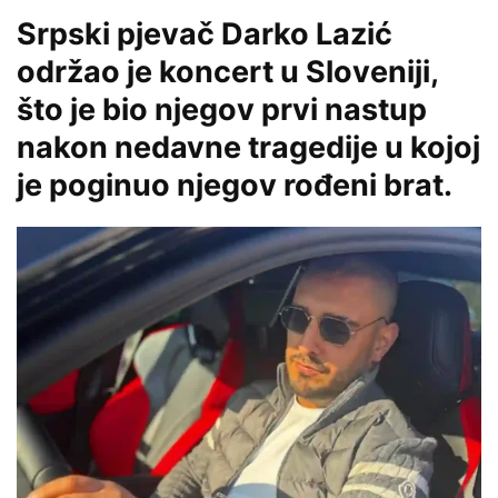
Srpski pjevač Darko Lazić
održao je koncert u Sloveniji,
što je bio njegov prvi nastup
nakon nedavne tragedije u kojoj
je poginuo njegov rođeni brat.