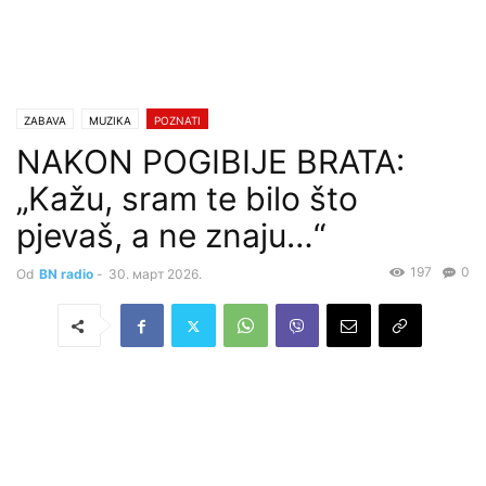
ZABAVA
MUZIKA
POZNATI
NAKON POGIBIJE BRATA:
„Kažu, sram te bilo što
pjevaš, a ne znaju…“
197
0
Od
BN radio
-
30. март 2026.