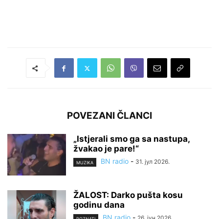
POVEZANI ČLANCI
„Istjerali smo ga sa nastupa,
žvakao je pare!“
BN radio
-
31. јул 2026.
MUZIKA
ŽALOST: Darko pušta kosu
godinu dana
BN radio
-
26. јун 2026.
POZNATI