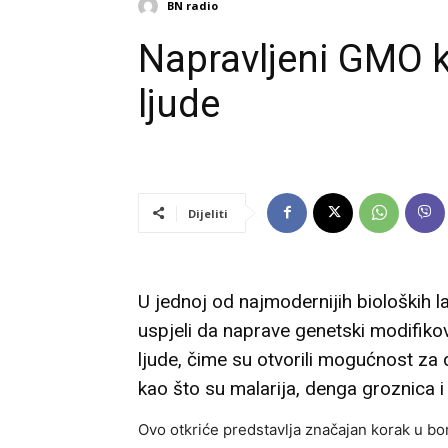
BN radio
Napravljeni GMO k
ljude
Dijeliti
U jednoj od najmodernijih bioloških lab
uspjeli da naprave genetski modifik
ljude, čime su otvorili mogućnost za
kao što su malarija, denga groznica i z
Ovo otkriće predstavlja značajan korak u bo