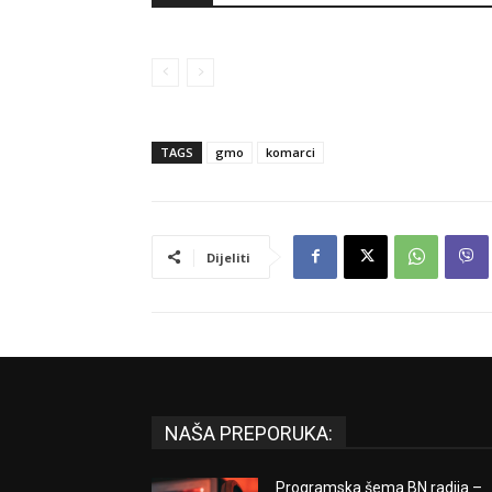
TAGS
gmo
komarci
Dijeliti
NAŠA PREPORUKA:
Programska šema BN radija –