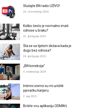
Slušajte BN radio UŽIVO!
26. септембар 2024.
Koliko često je normalno imati
odnose u braku?
22. фебруар 2025.
Šta se sa tijelom dešava kada je
dugo bez odnosa?
24. фебруар 2025.
„BN konekcija“
6. новембар 2024.
Intimni snimci su mi uništili
pjevačku karijeru
2. мај 2025.
Brišite ovu aplikaciju ODMAH,