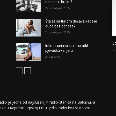
odnose u braku?
22. фебруар 2025.
Šta se sa tijelom dešava kada je
dugo bez odnosa?
24. фебруар 2025.
„
Intimni snimci su mi uništili
10
pjevačku karijeru
2. мај 2025.
adio je jedna od najslušanijih radio-stanica na Balkanu, a
ko u Republici Srpskoj i BiH. Jedini radio koji sluša Vas!