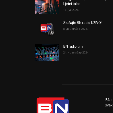
Ljetni talas
16. јул 2026.
Slušajte BN radio UŽIVO!
8. децембар 2024.
BN radio tim
24. новембар 2024.
BN r
svaka