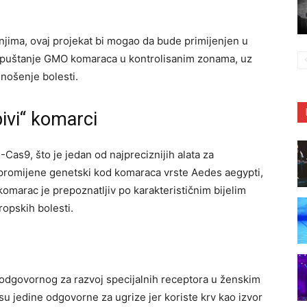
njima, ovaj projekat bi mogao da bude primijenjen u
se puštanje GMO komaraca u kontrolisanim zonama, uz
enošenje bolesti.
ivi“ komarci
Cas9, što je jedan od najpreciznijih alata za
da promijene genetski kod komaraca vrste Aedes aegypti,
 komarac je prepoznatljiv po karakterističnim bijelim
opskih bolesti.
odgovornog za razvoj specijalnih receptora u ženskim
u jedine odgovorne za ugrize jer koriste krv kao izvor