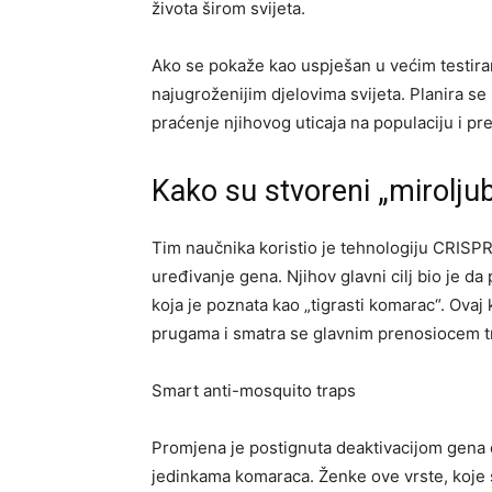
života širom svijeta.
Ako se pokaže kao uspješan u većim testira
najugroženijim djelovima svijeta. Planira 
praćenje njihovog uticaja na populaciju i pr
Kako su stvoreni „miroljub
Tim naučnika koristio je tehnologiju CRISPR-
uređivanje gena. Njihov glavni cilj bio je 
koja je poznata kao „tigrasti komarac“. Ovaj
prugama i smatra se glavnim prenosiocem tr
Smart anti-mosquito traps
Promjena je postignuta deaktivacijom gena 
jedinkama komaraca. Ženke ove vrste, koje s