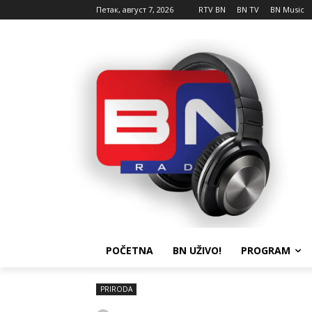
Петак, август 7, 2026
RTV BN
BN TV
BN Music
POČETNA
BN UŽIVO!
PROGRAM
PRIRODA