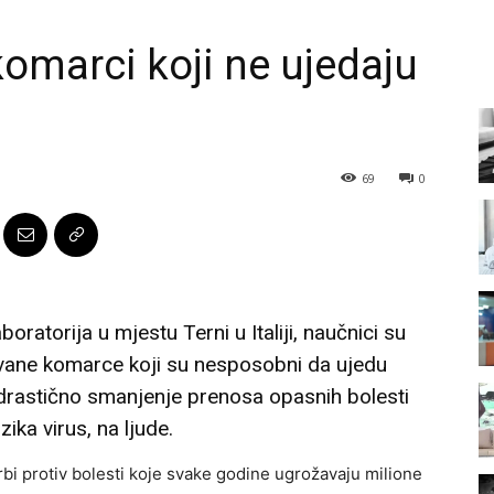
omarci koji ne ujedaju
69
0
oratorija u mjestu Terni u Italiji, naučnici su
ovane komarce koji su nesposobni da ujedu
 drastično smanjenje prenosa opasnih bolesti
ika virus, na ljude.
rbi protiv bolesti koje svake godine ugrožavaju milione