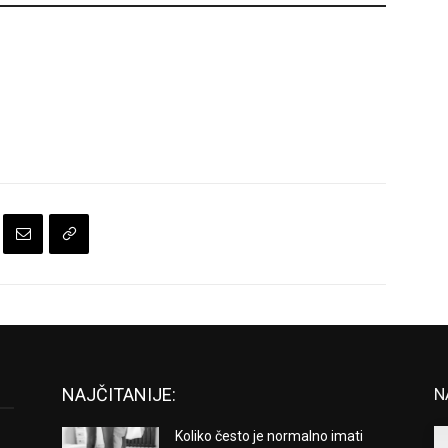
NAJČITANIJE:
N
Koliko često je normalno imati