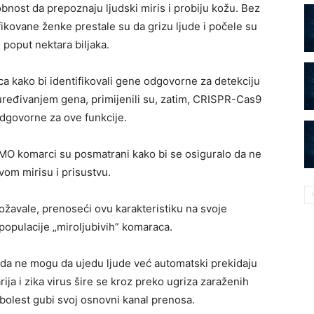
obnost da prepoznaju ljudski miris i probiju kožu. Bez
ikovane ženke prestale su da grizu ljude i počele su
 poput nektara biljaka.
a kako bi identifikovali gene odgovorne za detekciju
 uređivanjem gena, primijenili su, zatim, CRISPR-Cas9
odgovorne za ove funkcije.
GMO komarci su posmatrani kako bi se osiguralo da ne
vom mirisu i prisustvu.
žavale, prenoseći ovu karakteristiku na svoje
populacije „miroljubivih” komaraca.
da ne mogu da ujedu ljude već automatski prekidaju
ija i zika virus šire se kroz preko ugriza zaraženih
bolest gubi svoj osnovni kanal prenosa.