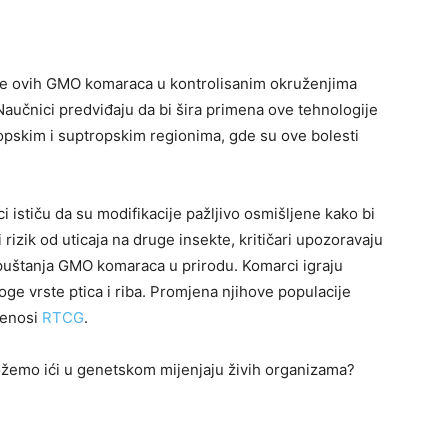
nje ovih GMO komaraca u kontrolisanim okruženjima
Naučnici predviđaju da bi šira primena ove tehnologije
opskim i suptropskim regionima, gde su ove bolesti
i ističu da su modifikacije pažljivo osmišljene kako bi
i rizik od uticaja na druge insekte, kritičari upozoravaju
uštanja GMO komaraca u prirodu. Komarci igraju
e vrste ptica i riba. Promjena njihove populacije
renosi
RTCG
.
 možemo ići u genetskom mijenjaju živih organizama?