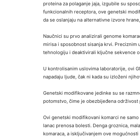
proteina za polaganje jaja, izgubile su spos
funkcionalnih receptora, ove genetski modif
da se oslanjaju na alternativne izvore hrane,
Naučnici su prvo analizirali genome komarac
mirisa i sposobnost sisanja krvi. Preciznim
tehnologiju i deaktivirali ključne sekvence 
U kontrolisanim uslovima laboratorije, ovi 
napadaju ljude, čak ni kada su izloženi njiho
Genetski modifikovane jedinke su se razmno
potomstvo, čime je obezbijeđena održivost 
Ovi genetski modifikovani komarci ne samo 
lanac prenosa bolesti. Denga groznica, malar
komaraca, a isključivanjem ove mogućnosti 