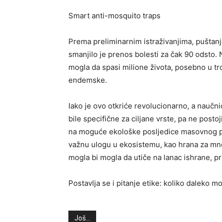
Smart anti-mosquito traps
Prema preliminarnim istraživanjima, pušta
smanjilo je prenos bolesti za čak 90 odsto. 
mogla da spasi milione života, posebno u tr
endemske.
Iako je ovo otkriće revolucionarno, a naučnic
bile specifične za ciljane vrste, pa ne postoj
na moguće ekološke posljedice masovnog p
važnu ulogu u ekosistemu, kao hrana za mnog
mogla bi mogla da utiče na lanac ishrane, p
Postavlja se i pitanje etike: koliko daleko
Još...