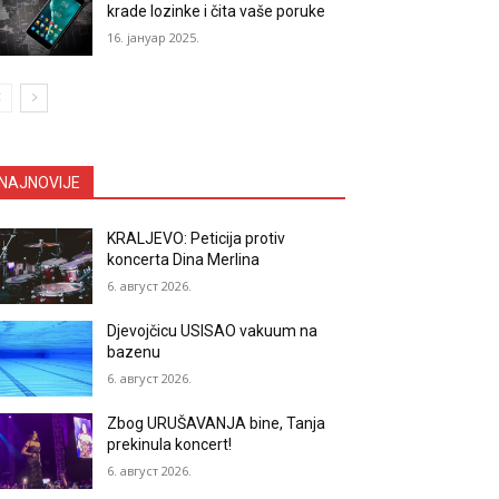
krade lozinke i čita vaše poruke
16. јануар 2025.
NAJNOVIJE
KRALJEVO: Peticija protiv
koncerta Dina Merlina
6. август 2026.
Djevojčicu USISAO vakuum na
bazenu
6. август 2026.
Zbog URUŠAVANJA bine, Tanja
prekinula koncert!
6. август 2026.