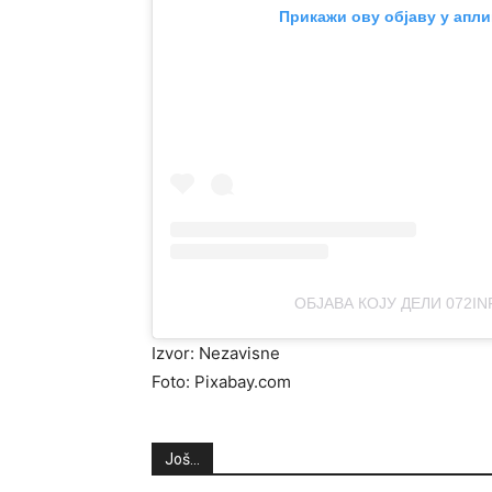
Прикажи ову објаву у апли
ОБЈАВА КОЈУ ДЕЛИ 072IN
Izvor: Nezavisne
Foto: Pixabay.com
Još...