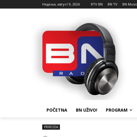
Недеља, август 9, 2026
RTV BN
BN TV
BN Musi
POČETNA
BN UŽIVO!
PROGRAM
PRIRODA