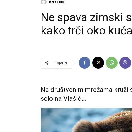
BN radio
Ne spava zimski s
kako trči oko kuć
Dijeliti
Na društvenim mrežama kruži s
selo na Vlašiću.