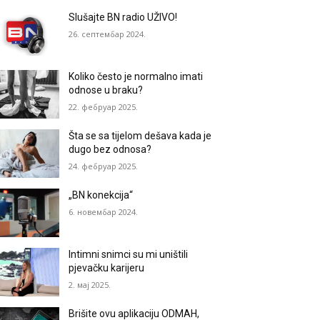
Slušajte BN radio UŽIVO!
26. септембар 2024.
Koliko često je normalno imati
odnose u braku?
22. фебруар 2025.
Šta se sa tijelom dešava kada je
dugo bez odnosa?
24. фебруар 2025.
„BN konekcija“
6. новембар 2024.
Intimni snimci su mi uništili
pjevačku karijeru
2. мај 2025.
Brišite ovu aplikaciju ODMAH,