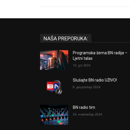
NAŠA PREPORUKA:
Programska šema BN radija –
Ljetni talas
16. јул 2026.
Slušajte BN radio UŽIVO!
8. децембар 2024.
BN radio tim
24. новембар 2024.