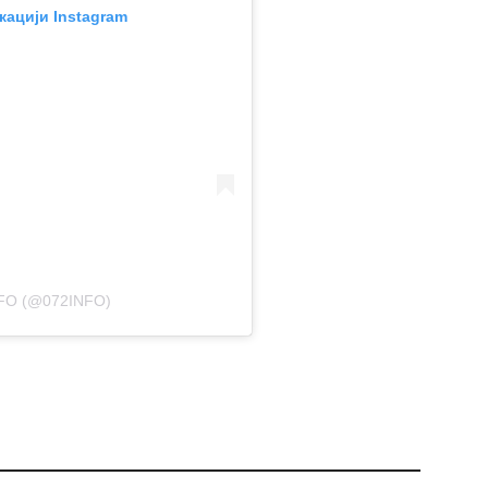
кацији Instagram
FO (@072INFO)