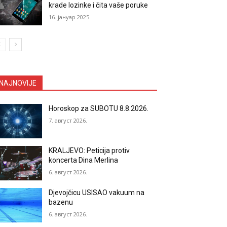
krade lozinke i čita vaše poruke
16. јануар 2025.
NAJNOVIJE
Horoskop za SUBOTU 8.8.2026.
7. август 2026.
KRALJEVO: Peticija protiv
koncerta Dina Merlina
6. август 2026.
Djevojčicu USISAO vakuum na
bazenu
6. август 2026.