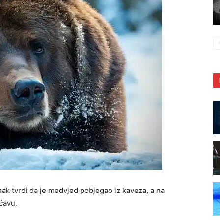
imak tvrdi da je medvjed pobjegao iz kaveza, a na
ćavu.