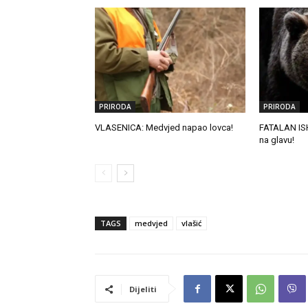
PRIRODA
PRIRODA
VLASENICA: Medvjed napao lovca!
FATALAN IS
na glavu!
TAGS
medvjed
vlašić
Dijeliti