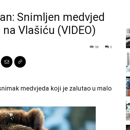
an: Snimljen medvjed
a na Vlašiću (VIDEO)
98
0
nimak medvjeda koji je zalutao u malo