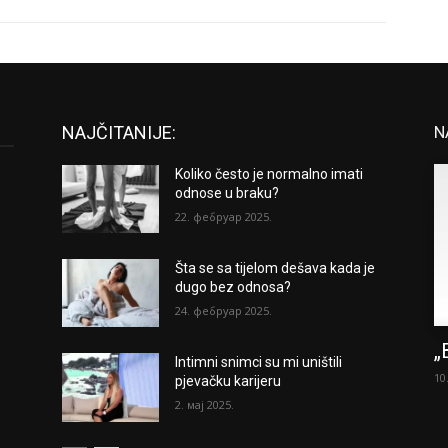
NAJČITANIJE:
N
Koliko često je normalno imati
odnose u braku?
22. фебруар 2025.
Šta se sa tijelom dešava kada je
dugo bez odnosa?
24. фебруар 2025.
„
Intimni snimci su mi uništili
10
pjevačku karijeru
2. мај 2025.