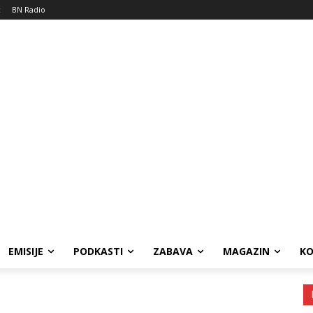
c
BN Radio
EMISIJE
PODKASTI
ZABAVA
MAGAZIN
K