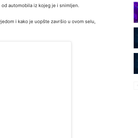
 od automobila iz kojeg je i snimljen.
jedom i kako je uopšte završio u ovom selu,