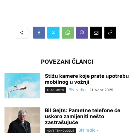
POVEZANI ČLANCI
Stižu kamere koje prate upotrebu
mobilnog u vožnji
BN radio
-
11. март 2025.
AUTO-MOTO
Bil Gejts: Pametne telefone će
uskoro zamijeniti nešto
zastrašujuće
BN radio
-
NOVE TEHNOLOGIJE