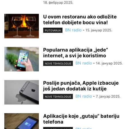
18. фебруар 2025.
U ovom restoranu ako odložite
telefon dobijete bocu vina!
BN radio
-
15. јануар 2025.
PUTOVANJA
Popularna aplikacija „jede“
internet, a svi je koristimo
BN radio
-
14. јануар 2025.
NOVE TEHNOLOGIJE
Poslije punjača, Apple izbacuje
još jedan dodatak iz kutije
BN radio
-
7. јануар 2025.
NOVE TEHNOLOGIJE
Aplikacije koje „gutaju“ bateriju
telefona