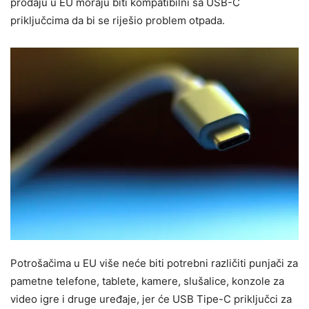
prodaju u EU moraju biti kompatibilni sa USB-C
priključcima da bi se riješio problem otpada.
Potrošačima u EU više neće biti potrebni različiti punjači za
pametne telefone, tablete, kamere, slušalice, konzole za
video igre i druge uređaje, jer će USB Tipe-C priključci za