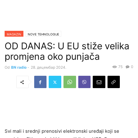
MAGAZIN
NOVE TEHNOLOGIJE
OD DANAS: U EU stiže velika
promjena oko punjača
75
0
Od
BN radio
-
28. децембар 2024.
Svi mali i srednji prenosivi elektronski uređaji koji se