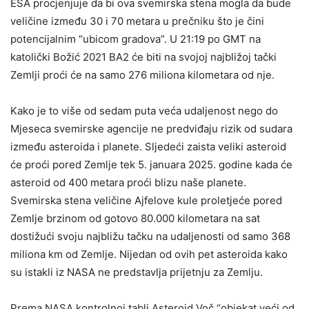
ESA procjenjuje da bi ova svemirska stena mogla da bude
veličine između 30 i 70 metara u prečniku što je čini
potencijalnim “ubicom gradova”. U 21:19 po GMT na
katolički Božić 2021 BA2 će biti na svojoj najbližoj tački
Zemlji proći će na samo 276 miliona kilometara od nje.
Kako je to više od sedam puta veća udaljenost nego do
Mjeseca svemirske agencije ne predviđaju rizik od sudara
između asteroida i planete. Sljedeći zaista veliki asteroid
će proći pored Zemlje tek 5. januara 2025. godine kada će
asteroid od 400 metara proći blizu naše planete.
Svemirska stena veličine Ajfelove kule proletjeće pored
Zemlje brzinom od gotovo 80.000 kilometara na sat
dostižući svoju najbližu tačku na udaljenosti od samo 368
miliona km od Zemlje. Nijedan od ovih pet asteroida kako
su istakli iz NASA ne predstavlja prijetnju za Zemlju.
Prema NASA kontrolnoj tabli Asteroid Voč “objekat veći od