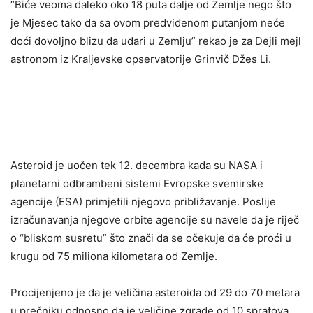
“Biće veoma daleko oko 18 puta dalje od Zemlje nego što
je Mjesec tako da sa ovom predviđenom putanjom neće
doći dovoljno blizu da udari u Zemlju” rekao je za Dejli mejl
astronom iz Kraljevske opservatorije Grinvič Džes Li.
Asteroid je uočen tek 12. decembra kada su NASA i
planetarni odbrambeni sistemi Evropske svemirske
agencije (ESA) primjetili njegovo približavanje. Poslije
izračunavanja njegove orbite agencije su navele da je riječ
o “bliskom susretu” što znači da se očekuje da će proći u
krugu od 75 miliona kilometara od Zemlje.
Procijenjeno je da je veličina asteroida od 29 do 70 metara
u prečniku odnosno da je veličine zgrade od 10 spratova.