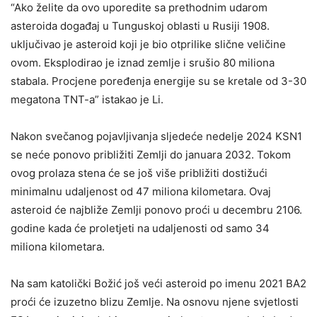
“Ako želite da ovo uporedite sa prethodnim udarom
asteroida događaj u Tunguskoj oblasti u Rusiji 1908.
uključivao je asteroid koji je bio otprilike slične veličine
ovom. Eksplodirao je iznad zemlje i srušio 80 miliona
stabala. Procjene poređenja energije su se kretale od 3-30
megatona TNT-a” istakao je Li.
Nakon svečanog pojavljivanja sljedeće nedelje 2024 KSN1
se neće ponovo približiti Zemlji do januara 2032. Tokom
ovog prolaza stena će se još više približiti dostižući
minimalnu udaljenost od 47 miliona kilometara. Ovaj
asteroid će najbliže Zemlji ponovo proći u decembru 2106.
godine kada će proletjeti na udaljenosti od samo 34
miliona kilometara.
Na sam katolički Božić još veći asteroid po imenu 2021 BA2
proći će izuzetno blizu Zemlje. Na osnovu njene svjetlosti