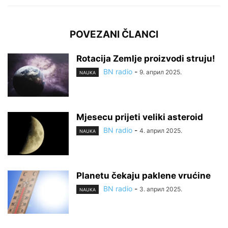
POVEZANI ČLANCI
Rotacija Zemlje proizvodi struju!
BN radio
-
9. април 2025.
NAUKA
Mjesecu prijeti veliki asteroid
BN radio
-
4. април 2025.
NAUKA
Planetu čekaju paklene vrućine
BN radio
-
3. април 2025.
NAUKA