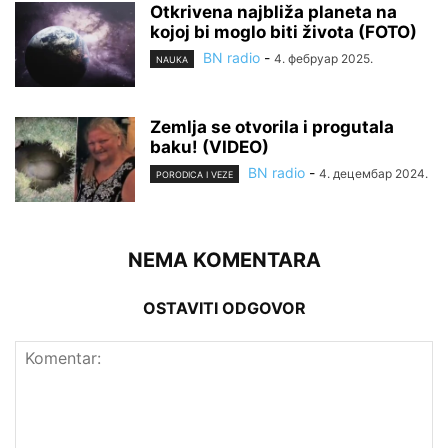
Otkrivena najbliža planeta na
kojoj bi moglo biti života (FOTO)
BN radio
-
4. фебруар 2025.
NAUKA
Zemlja se otvorila i progutala
baku! (VIDEO)
BN radio
-
4. децембар 2024.
PORODICA I VEZE
NEMA KOMENTARA
OSTAVITI ODGOVOR