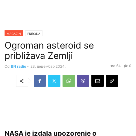
MAGAZIN
PRIRODA
Ogroman asteroid se
približava Zemlji
64
0
Od
BN radio
-
23. децембар 2024.
NASA je izdala upozorenje o