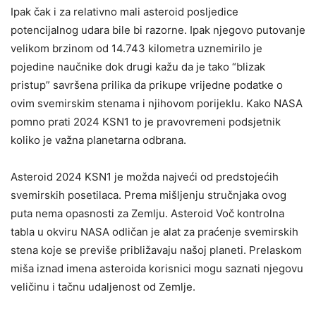
Ipak čak i za relativno mali asteroid posljedice
potencijalnog udara bile bi razorne. Ipak njegovo putovanje
velikom brzinom od 14.743 kilometra uznemirilo je
pojedine naučnike dok drugi kažu da je tako “blizak
pristup” savršena prilika da prikupe vrijedne podatke o
ovim svemirskim stenama i njihovom porijeklu. Kako NASA
pomno prati 2024 KSN1 to je pravovremeni podsjetnik
koliko je važna planetarna odbrana.
Asteroid 2024 KSN1 je možda najveći od predstojećih
svemirskih posetilaca. Prema mišljenju stručnjaka ovog
puta nema opasnosti za Zemlju. Asteroid Voč kontrolna
tabla u okviru NASA odličan je alat za praćenje svemirskih
stena koje se previše približavaju našoj planeti. Prelaskom
miša iznad imena asteroida korisnici mogu saznati njegovu
veličinu i tačnu udaljenost od Zemlje.