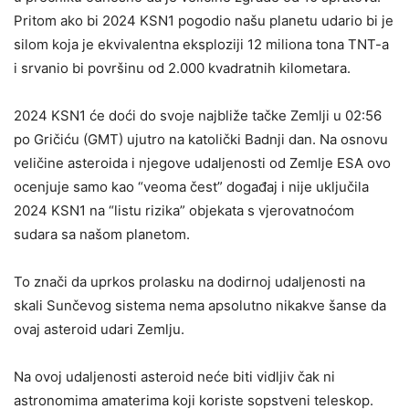
Pritom ako bi 2024 KSN1 pogodio našu planetu udario bi je
silom koja je ekvivalentna eksploziji 12 miliona tona TNT-a
i srvanio bi površinu od 2.000 kvadratnih kilometara.
2024 KSN1 će doći do svoje najbliže tačke Zemlji u 02:56
po Gričiću (GMT) ujutro na katolički Badnji dan. Na osnovu
veličine asteroida i njegove udaljenosti od Zemlje ESA ovo
ocenjuje samo kao “veoma čest” događaj i nije uključila
2024 KSN1 na “listu rizika” objekata s vjerovatnoćom
sudara sa našom planetom.
To znači da uprkos prolasku na dodirnoj udaljenosti na
skali Sunčevog sistema nema apsolutno nikakve šanse da
ovaj asteroid udari Zemlju.
Na ovoj udaljenosti asteroid neće biti vidljiv čak ni
astronomima amaterima koji koriste sopstveni teleskop.