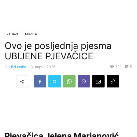
ZABAVA
MUZIKA
Ovo je posljednja pjesma
UBIJENE PJEVAČICE
141
0
Od
BN radio
-
3. април 2026.
Pjevačica Jelena Marjanović