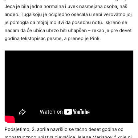
Jeca je bila jedna normalna i uvek nasmejana osoba, naš
anđeo. Tuga koju je očigledno osećala u sebi verovatno joj
je pomogla da mojoj molitvi da posebnu notu. Iskreno se
nadam da će ubica ubrzo biti uhapšen – rekao je pre devet
godina tekstopisac pesme, a preneo je Pink.
Podsjetimo, 2. aprila navršilo se tačno deset godina od
monstruoznog ubistva pjevačice Jelene Marjanović koje ni