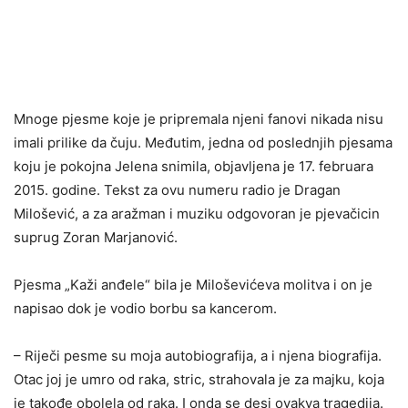
Mnoge pjesme koje je pripremala njeni fanovi nikada nisu
imali prilike da čuju. Međutim, jedna od poslednjih pjesama
koju je pokojna Jelena snimila, objavljena je 17. februara
2015. godine. Tekst za ovu numeru radio je Dragan
Milošević, a za aražman i muziku odgovoran je pjevačicin
suprug Zoran Marjanović.
Pjesma „Kaži anđele“ bila je Miloševićeva molitva i on je
napisao dok je vodio borbu sa kancerom.
– Riječi pesme su moja autobiografija, a i njena biografija.
Otac joj je umro od raka, stric, strahovala je za majku, koja
je takođe obolela od raka. I onda se desi ovakva tragedija.