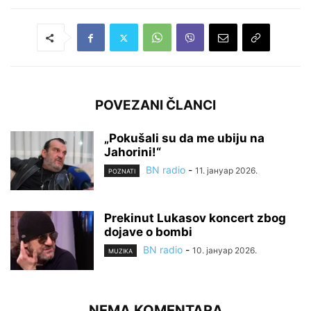
POVEZANI ČLANCI
„Pokušali su da me ubiju na
Jahorini!“
BN radio
-
11. јануар 2026.
POZNATI
Prekinut Lukasov koncert zbog
dojave o bombi
BN radio
-
10. јануар 2026.
MUZIKA
NEMA KOMENTARA