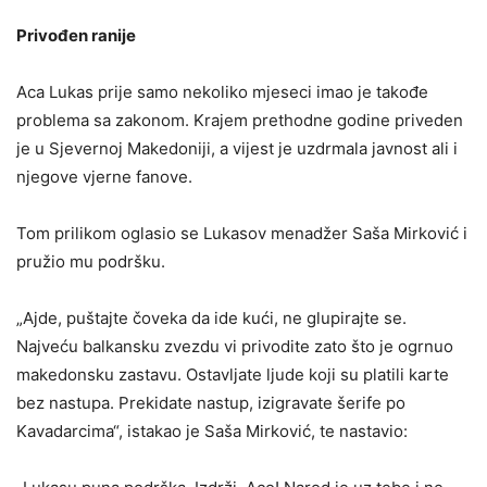
Privođen ranije
Aca Lukas prije samo nekoliko mjeseci imao je takođe
problema sa zakonom. Krajem prethodne godine priveden
je u Sjevernoj Makedoniji, a vijest je uzdrmala javnost ali i
njegove vjerne fanove.
Tom prilikom oglasio se Lukasov menadžer Saša Mirković i
pružio mu podršku.
„Ajde, puštajte čoveka da ide kući, ne glupirajte se.
Najveću balkansku zvezdu vi privodite zato što je ogrnuo
makedonsku zastavu. Ostavljate ljude koji su platili karte
bez nastupa. Prekidate nastup, izigravate šerife po
Kavadarcima“, istakao je Saša Mirković, te nastavio: