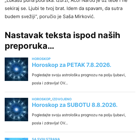
„Lukasu puna podrška. Izdrži, Aco! Narod je uz tebe i ne
sekiraj se. Ljubi te tvoj brat. Idem da spavam, da sutra
budem svežiji“, poručio je Saša Mirković.
Nastavak teksta ispod naših
preporuka…