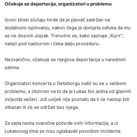
Očekuje se deportacija, organizatori u problemu
Izvori bliski slučaju tvrde da je pjevač zadržan na
dodatnom ispitivanju, nakon čega je donijeta odluka da mu
se ne dozvoli ulazak. Trenutno se, kako saznaje „Kurir“,
nalazi pod nadzorom i čeka dalju proceduru.
Nezvanično, očekuje se njegova deportacija u narednim
satima.
Organizatori koncerta u Geteborgu našli su se u velikom
problemu, s obzirom na to da je Lukas bio jedna od glavnih
zvijezda večeri. Još uvijek nije poznato da li će nastup biti
otkazan ili će se održati bez njega.
Za sada nema zvanične potvrde ovih informacija, a iz
Lukasovog tima se nisu oglašavali povodom incidenta.