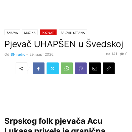
ZABAVA
MUZIKA
POZNATI
SA SVIH STRANA
Pjevač UHAPŠEN u Švedskoj
141
0
Od
BN radio
-
29. март 2026.
Srpskog folk pjevača Acu
Lukasa privela je granična