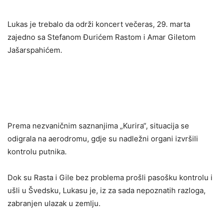
Lukas je trebalo da održi koncert večeras, 29. marta
zajedno sa Stefanom Đurićem Rastom i Amar Giletom
Jašarspahićem.
Prema nezvaničnim saznanjima „Kurira“, situacija se
odigrala na aerodromu, gdje su nadležni organi izvršili
kontrolu putnika.
Dok su Rasta i Gile bez problema prošli pasošku kontrolu i
ušli u Švedsku, Lukasu je, iz za sada nepoznatih razloga,
zabranjen ulazak u zemlju.