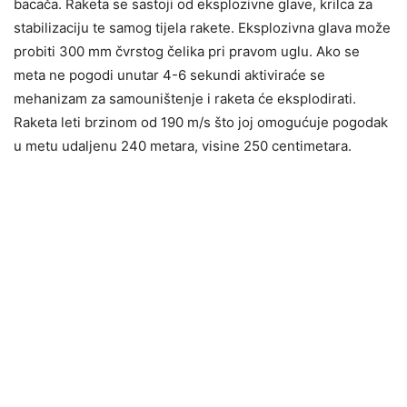
bacača. Raketa se sastoji od eksplozivne glave, krilca za
stabilizaciju te samog tijela rakete. Eksplozivna glava može
probiti 300 mm čvrstog čelika pri pravom uglu. Ako se
meta ne pogodi unutar 4-6 sekundi aktiviraće se
mehanizam za samouništenje i raketa će eksplodirati.
Raketa leti brzinom od 190 m/s što joj omogućuje pogodak
u metu udaljenu 240 metara, visine 250 centimetara.