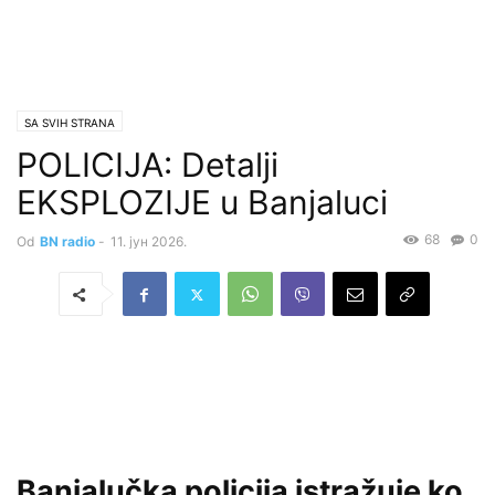
SA SVIH STRANA
POLICIJA: Detalji
EKSPLOZIJE u Banjaluci
68
0
Od
BN radio
-
11. јун 2026.
Banjalučka policija istražuje ko