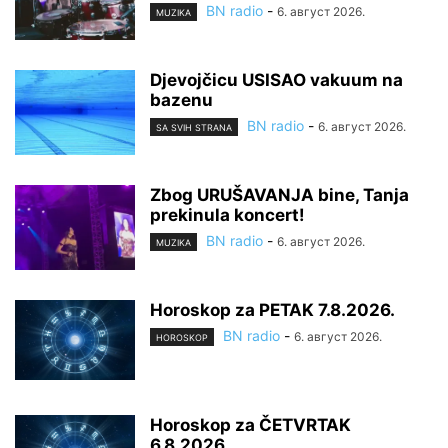
BN radio
-
6. август 2026.
MUZIKA
Djevojčicu USISAO vakuum na
bazenu
BN radio
-
6. август 2026.
SA SVIH STRANA
Zbog URUŠAVANJA bine, Tanja
prekinula koncert!
BN radio
-
6. август 2026.
MUZIKA
Horoskop za PETAK 7.8.2026.
BN radio
-
6. август 2026.
HOROSKOP
Horoskop za ČETVRTAK
6.8.2026.