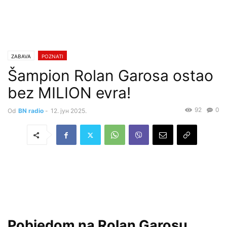
ZABAVA
POZNATI
Šampion Rolan Garosa ostao
bez MILION evra!
92
0
Od
BN radio
-
12. јун 2025.
Pobjedom na Rolan Garosu,