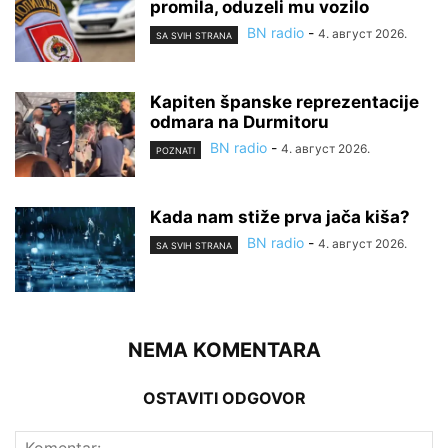
promila, oduzeli mu vozilo
BN radio
-
4. август 2026.
SA SVIH STRANA
Kapiten španske reprezentacije
odmara na Durmitoru
BN radio
-
4. август 2026.
POZNATI
Kada nam stiže prva jača kiša?
BN radio
-
4. август 2026.
SA SVIH STRANA
NEMA KOMENTARA
OSTAVITI ODGOVOR