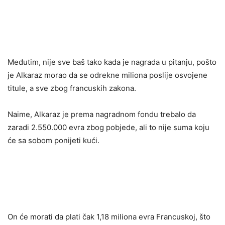
Međutim, nije sve baš tako kada je nagrada u pitanju, pošto
je Alkaraz morao da se odrekne miliona poslije osvojene
titule, a sve zbog francuskih zakona.
Naime, Alkaraz je prema nagradnom fondu trebalo da
zaradi 2.550.000 evra zbog pobjede, ali to nije suma koju
će sa sobom ponijeti kući.
On će morati da plati čak 1,18 miliona evra Francuskoj, što