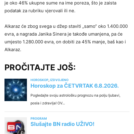
je oko 46% ukupne sume na ime poreza, što je zaista
podatak za rubriku vjerovali ili ne.
Alkaraz će zbog svega u džep staviti „samo“ oko 1.400.000
evra, a nagrada Janika Sinera je takođe umanjena, pa će
umjesto 1.280.000 evra, on dobiti za 45% manje, baš kao i
Alkaraz.
PROČITAJTE JOŠ: