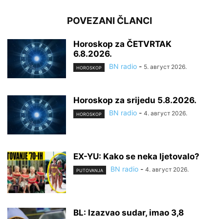
POVEZANI ČLANCI
Horoskop za ČETVRTAK
6.8.2026.
BN radio
-
5. август 2026.
HOROSKOP
Horoskop za srijedu 5.8.2026.
BN radio
-
4. август 2026.
HOROSKOP
EX-YU: Kako se neka ljetovalo?
BN radio
-
4. август 2026.
PUTOVANJA
BL: Izazvao sudar, imao 3,8