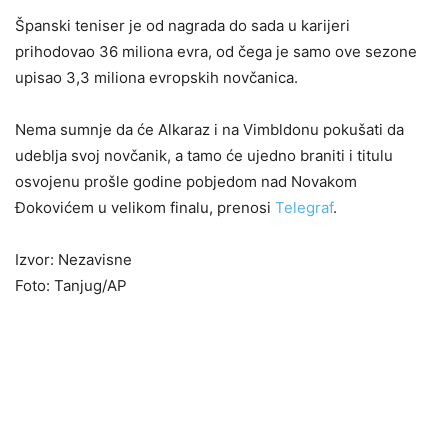
Španski teniser je od nagrada do sada u karijeri
prihodovao 36 miliona evra, od čega je samo ove sezone
upisao 3,3 miliona evropskih novčanica.
Nema sumnje da će Alkaraz i na Vimbldonu pokušati da
udeblja svoj novčanik, a tamo će ujedno braniti i titulu
osvojenu prošle godine pobjedom nad Novakom
Đokovićem u velikom finalu, prenosi
Telegraf
.
Izvor: Nezavisne
Foto: Tanjug/AP