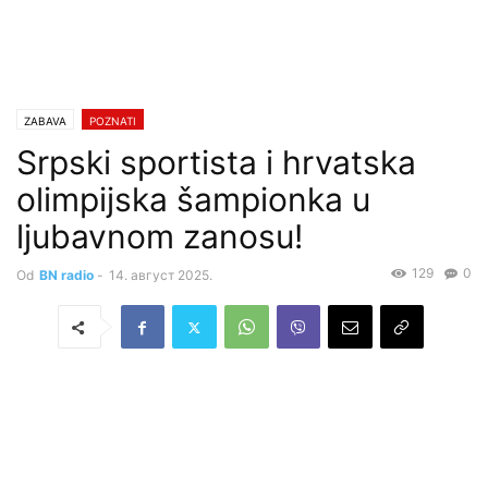
ZABAVA
POZNATI
Srpski sportista i hrvatska
olimpijska šampionka u
ljubavnom zanosu!
129
0
Od
BN radio
-
14. август 2025.