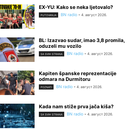
EX-YU: Kako se neka ljetovalo?
BN radio
-
4. август 2026.
PUTOVANJA
BL: Izazvao sudar, imao 3,8 promila,
oduzeli mu vozilo
BN radio
-
4. август 2026.
SA SVIH STRANA
Kapiten španske reprezentacije
odmara na Durmitoru
BN radio
-
4. август 2026.
POZNATI
Kada nam stiže prva jača kiša?
BN radio
-
4. август 2026.
SA SVIH STRANA