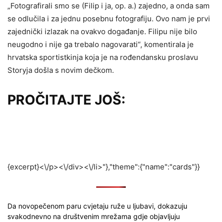
„Fotografirali smo se (Filip i ja, op. a.) zajedno, a onda sam
se odlučila i za jednu posebnu fotografiju. Ovo nam je prvi
zajednički izlazak na ovakvo događanje. Filipu nije bilo
neugodno i nije ga trebalo nagovarati“, komentirala je
hrvatska sportistkinja koja je na rođendansku proslavu
Storyja došla s novim dečkom.
PROČITAJTE JOŠ:
{excerpt}<\/p><\/div><\/li>"},"theme":{"name":"cards"}}
Da novopečenom paru cvjetaju ruže u ljubavi, dokazuju
svakodnevno na društvenim mrežama gdje objavljuju