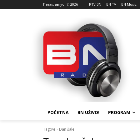
Петак, август 7, 2026
RTV BN
BN TV
BN Music
POČETNA
BN UŽIVO!
PROGRAM
Tagovi
Dan šale