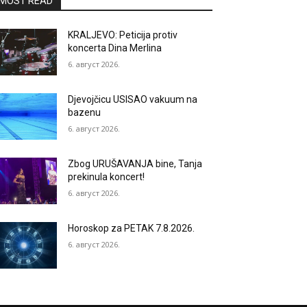
MOST READ
KRALJEVO: Peticija protiv
koncerta Dina Merlina
6. август 2026.
Djevojčicu USISAO vakuum na
bazenu
6. август 2026.
Zbog URUŠAVANJA bine, Tanja
prekinula koncert!
6. август 2026.
Horoskop za PETAK 7.8.2026.
6. август 2026.