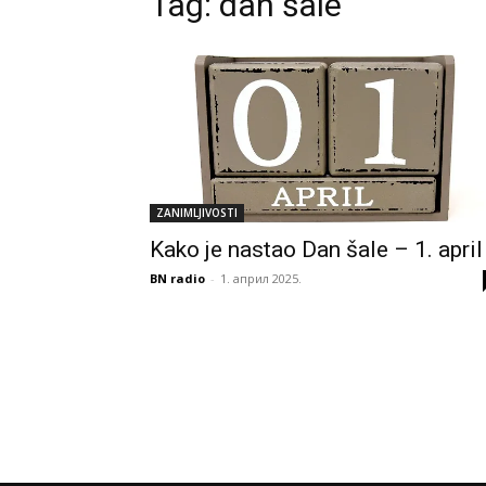
Tag:
dan šale
ZANIMLJIVOSTI
Kako je nastao Dan šale – 1. april
BN radio
-
1. април 2025.