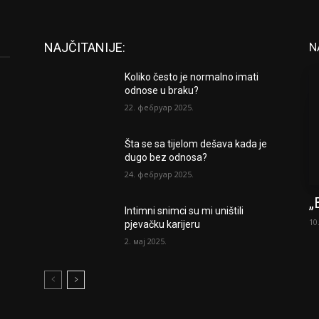
NAJČITANIJE:
N
Koliko često je normalno imati
odnose u braku?
22. фебруар 2025.
Šta se sa tijelom dešava kada je
dugo bez odnosa?
24. фебруар 2025.
„
Intimni snimci su mi uništili
10
pjevačku karijeru
2. мај 2025.