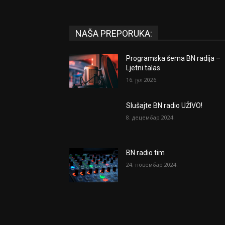
NAŠA PREPORUKA:
Programska šema BN radija –
Ljetni talas
16. јул 2026.
Slušajte BN radio UŽIVO!
8. децембар 2024.
BN radio tim
24. новембар 2024.